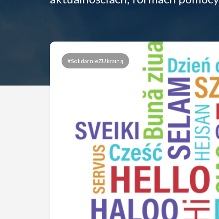
#SolidarnieZUkrainą