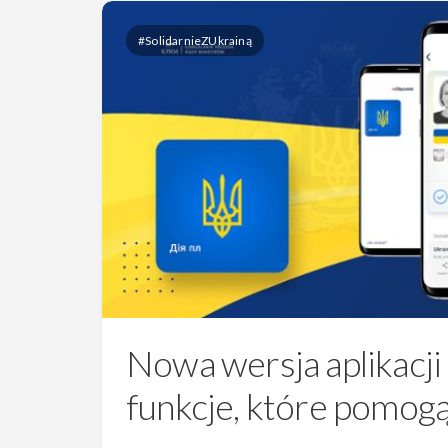
#SolidarnieZUkrainą
Nowa wersja aplikac
funkcje, które pomog