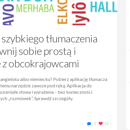
o szybkiego tłumaczenia
nij sobie prostą i
 z obcokrajowcami
angielsku albo niemiecku? Pobierz aplikację tłumacza
 temu narzędzie zawsze pod ręką. Aplikacja do
ozumiałe słowa i wyrażenia – bez konieczności
jnych „rozmówek”. Sprawdź szczegóły.
5
14