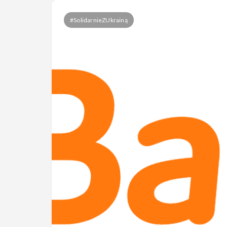
#SolidarnieZUkrainą