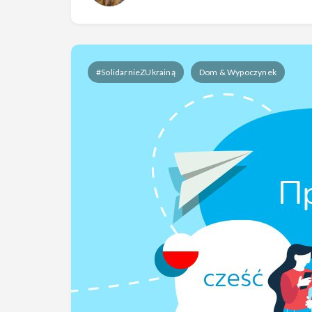
#SolidarnieZUkrainą
Dom & Wypoczynek