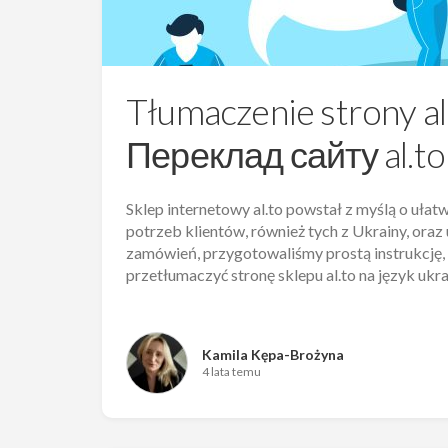
Tłumaczenie strony al.
Переклад сайту al.to
Sklep internetowy al.to powstał z myślą o ułat
potrzeb klientów, również tych z Ukrainy, oraz
zamówień, przygotowaliśmy prostą instrukcję, 
przetłumaczyć stronę sklepu al.to na język ukra
Kamila Kępa-Brożyna
4 lata temu