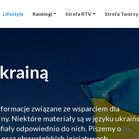
Lifestyle
Rankingi
Strefa RTV
Strefa Twórcy
Ukrainą
informacje związane ze wsparciem dla
y. Niektóre materiały są w języku ukraiń
afiały odpowiednio do nich. Piszemy o
oraz obywatelskich inicjatywach.