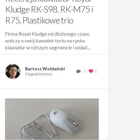
Kludge RK-S98, RK-M75 i
R75. Plastikowe trio
Firma Royal Kludge od dłuższego czasu
walczy o swój kawałek tortu na rynku
klawiatur w niższym segmencie i widać...
Bartosz Woldański
0
1
2 tygodnie temu