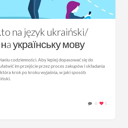
to na język ukraiński/
 нa українську мову
wianiu codzienności. Aby lepiej dopasować się do
 ułatwić im przejście przez proces zakupów i składania
która krok po kroku wyjaśnia, w jaki sposób
iński.
0
5