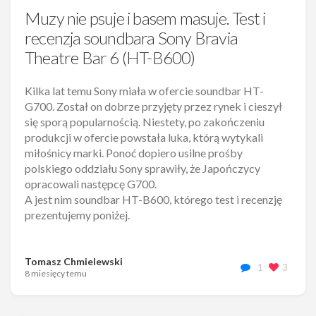
Muzy nie psuje i basem masuje. Test i
recenzja soundbara Sony Bravia
Theatre Bar 6 (HT-B600)
Kilka lat temu Sony miała w ofercie soundbar HT-
G700. Został on dobrze przyjęty przez rynek i cieszył
się sporą popularnością. Niestety, po zakończeniu
produkcji w ofercie powstała luka, którą wytykali
miłośnicy marki. Ponoć dopiero usilne prośby
polskiego oddziału Sony sprawiły, że Japończycy
opracowali następcę G700.
A jest nim soundbar HT-B600, którego test i recenzję
prezentujemy poniżej.
Tomasz Chmielewski
1
3
8 miesięcy temu