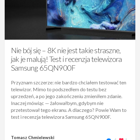
Nie bój się – 8K nie jest takie straszne,
jak je malują! Test i recenzja telewizora
Samsung 65QN900F
Przyznam szczerze: nie bardzo chciałem testować ten
telewizor. Mimo to podszedłem do testu bez
uprzedzeń, a po jego zakończeniu zmieniłem zdanie.
Inaczej mówiąc — żałowałbym, gdybym nie
przetestował tego ekranu. A dlaczego? Powie Wam to
test i recenzja telewizora Samsung 65QN900F.
Tomasz Chmielewski
4
1