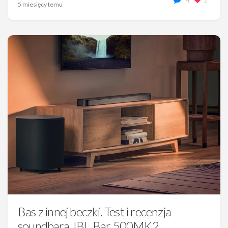
5 miesięcy temu
Bas z innej beczki. Test i recenzja
soundbara JBL Bar 500MK2