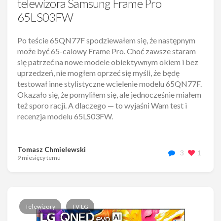
telewizora Samsung Frame Pro
65LS03FW
Po teście 65QN77F spodziewałem się, że następnym
może być 65-calowy Frame Pro. Choć zawsze staram
się patrzeć na nowe modele obiektywnym okiem i bez
uprzedzeń, nie mogłem oprzeć się myśli, że będę
testował inne stylistyczne wcielenie modelu 65QN77F.
Okazało się, że pomyliłem się, ale jednocześnie miałem
też sporo racji. A dlaczego — to wyjaśni Wam test i
recenzja modelu 65LS03FW.
Tomasz Chmielewski
3
1
9 miesięcy temu
Telewizory
TV LG