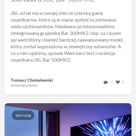
JBL od lat ma w swojej ofercie szeroką gamę
soundbarów, które są w stanie spełnić oczekiwania
wielu użytkowników. Niedawno przetestowaliśmy
zintegrowaną grajbelkę Bar 300MK2. Idąc za ciosem
sprawdziliśmy również bardziej zaawansowany model,
który został wyposażony w zewnętrzny subwoofer. A
co o nim sądzimy, opowie Wam nasz test i recenzja
soundbara JBL Bar 500MK2.
Tomasz Chmielewski
0
0
6 miesięcy temu
Samsung