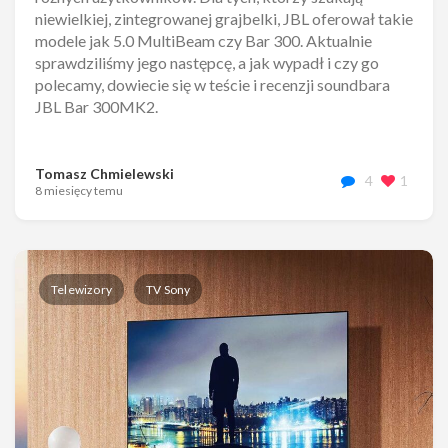
niewielkiej, zintegrowanej grajbelki, JBL oferował takie
modele jak 5.0 MultiBeam czy Bar 300. Aktualnie
sprawdziliśmy jego następcę, a jak wypadł i czy go
polecamy, dowiecie się w teście i recenzji soundbara
JBL Bar 300MK2.
Tomasz Chmielewski
4
1
8 miesięcy temu
Telewizory
TV Sony