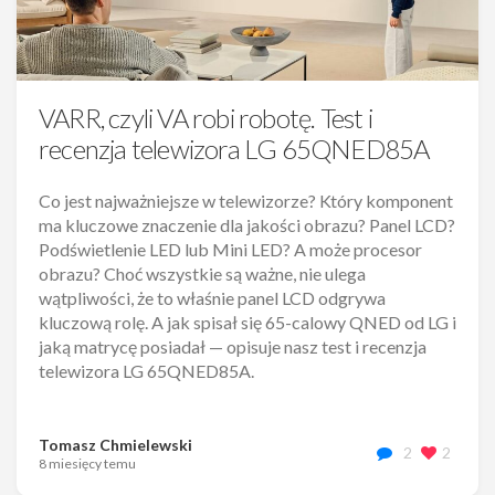
VARR, czyli VA robi robotę. Test i
recenzja telewizora LG 65QNED85A
Co jest najważniejsze w telewizorze? Który komponent
ma kluczowe znaczenie dla jakości obrazu? Panel LCD?
Podświetlenie LED lub Mini LED? A może procesor
obrazu? Choć wszystkie są ważne, nie ulega
wątpliwości, że to właśnie panel LCD odgrywa
kluczową rolę. A jak spisał się 65-calowy QNED od LG i
jaką matrycę posiadał — opisuje nasz test i recenzja
telewizora LG 65QNED85A.
Tomasz Chmielewski
2
2
8 miesięcy temu