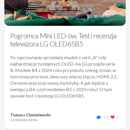
Pogromca Mini LED-ów. Test i recenzja
telewizora LG OLED65B5
Po zaprzestaniu sprzedaży modeli z serii „A” rolę
najbardziej przystępnych OLED-ów LG przejęła seria
B. Modele B4 z 2024 roku przyniosły szereg zmian, w
tym nowy procesor, dwa razy więcej złączy HDMI 2.1,
Chromecasta oraz nową stylistykę. A jak będzie z
następcą B4, czyli modelem B5 z 2025 roku? O tym
opowie test i recenzja LG OLED65B5.
Tomasz Chmielewski
10
2
11 miesięcy temu