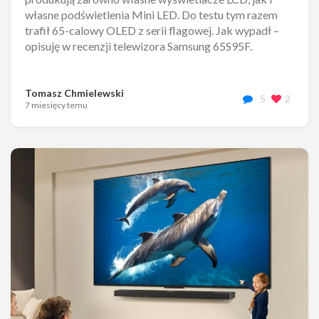
własne podświetlenia Mini LED. Do testu tym razem
trafił 65-calowy OLED z serii flagowej. Jak wypadł –
opisuję w recenzji telewizora Samsung 65S95F.
Tomasz Chmielewski
5
2
7 miesięcy temu