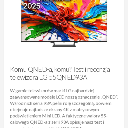
Komu QNED-a, komu? Test i recenzja
telewizora LG 55QNED93A
W gamie telewizorów marki LG najbardziej
zaawansowane modele LCD noszą oznaczenie „QNED”.
Wśród nich seria 93A pełni rolę szczególną, bowiem
obejmuje najtańsze ekrany 4K z matrycowym
podświetleniem Mini LED. A faktyczne walory 55-
calowego QNED-a z serii 93A opisuje nasz test i