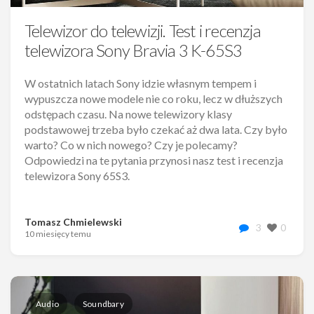
Telewizor do telewizji. Test i recenzja
telewizora Sony Bravia 3 K-65S3
W ostatnich latach Sony idzie własnym tempem i
wypuszcza nowe modele nie co roku, lecz w dłuższych
odstępach czasu. Na nowe telewizory klasy
podstawowej trzeba było czekać aż dwa lata. Czy było
warto? Co w nich nowego? Czy je polecamy?
Odpowiedzi na te pytania przynosi nasz test i recenzja
telewizora Sony 65S3.
Tomasz Chmielewski
3
0
10 miesięcy temu
Audio
Soundbary