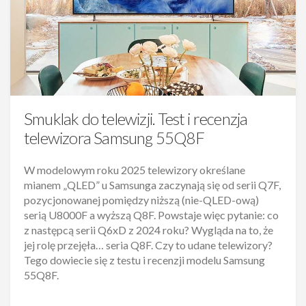
Smuklak do telewizji. Test i recenzja
telewizora Samsung 55Q8F
W modelowym roku 2025 telewizory określane
mianem „QLED” u Samsunga zaczynają się od serii Q7F,
pozycjonowanej pomiędzy niższą (nie-QLED-ową)
serią U8000F a wyższą Q8F. Powstaje więc pytanie: co
z następcą serii Q6xD z 2024 roku? Wygląda na to, że
jej rolę przejęła… seria Q8F. Czy to udane telewizory?
Tego dowiecie się z testu i recenzji modelu Samsung
55Q8F.