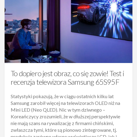
To dopiero jest obraz, co się zowie! Test i
recenzja telewizora Samsung 65S95F
Statystyki pokazują, że w ciągu ostatnich kilku lat
Samsung zarobił więcej na telewizorach OLED niż na
Mini LED (Neo QLED). Nic w tym dziwnego –
Koreańczycy zrozumieli, że w dłuższej perspektywie
nie mają szans na rywalizację z firmami chińskimi,
zwłaszcza tymi, które są pionowo zintegrowane, tj.
produkują zarówno własne wyświetlacze LCD, jak i