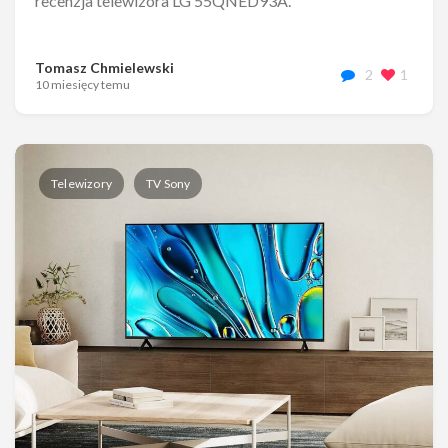
recenzja telewizora LG 55QNED93A.
Tomasz Chmielewski
2
1
10 miesięcy temu
Telewizory
TV Sony