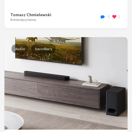
Tomasz Chmielewski
5
1
8 miesięcy temu
Audio
Soundbary