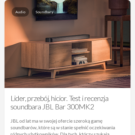
Audio
Soundbary
Lider, przebój, hicior. Test i recenzja
soundbara JBL Bar 300MK2
JBL od lat ma w swojej ofercie szeroką gamę
soundbarów, które są w stanie spełnić oczekiwania
różnych użytkowników. Dla tych, którzy szukają