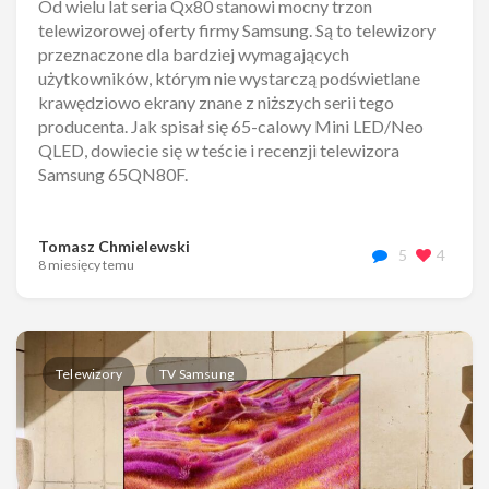
Od wielu lat seria Qx80 stanowi mocny trzon
telewizorowej oferty firmy Samsung. Są to telewizory
przeznaczone dla bardziej wymagających
użytkowników, którym nie wystarczą podświetlane
krawędziowo ekrany znane z niższych serii tego
producenta. Jak spisał się 65-calowy Mini LED/Neo
QLED, dowiecie się w teście i recenzji telewizora
Samsung 65QN80F.
Tomasz Chmielewski
5
4
8 miesięcy temu
Telewizory
TV Samsung