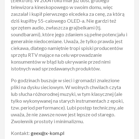
(Elektron). W 2004 roku miał już dość grubego
telewizora kineskopowego w swoim domu, więc
zaszalał i kupił pierwszego elcedeka za cenę, za którą
dziś kupiłby 55-calowego OLED-a. Nie gardzi też
sprzętem audio, zwłaszcza grajbelkami (tj.
soundbarami), które jego zdaniem są pełne potencjału i
generalnie niedoceniane. Uważa, że tylko prawda jest
ciekawa, dlatego namiętnie tropi spiski producentów
sprzętu RTV mające na celu wprowadzanie
konsumentów w błąd lub ukrywanie przed nimi
istotnych wad sprzedawanych produktów.
Po godzinach buszuje w sieci i gromadzi znalezione
pliki na dysku sieciowym. W wolnych chwilach czyta
lub słucha różnorodnej muzyki, w tym klasycznej (ale
tylko wykonywanej na starych instrumentach z epoki,
tzw. period performance). Lubi postęp techniczny, ale
uważa, że nie zawsze nowe jest lepsze od starego.
Zwolennik prostoty i minimalizmu.
Kontakt:
geex@x-kom.pl