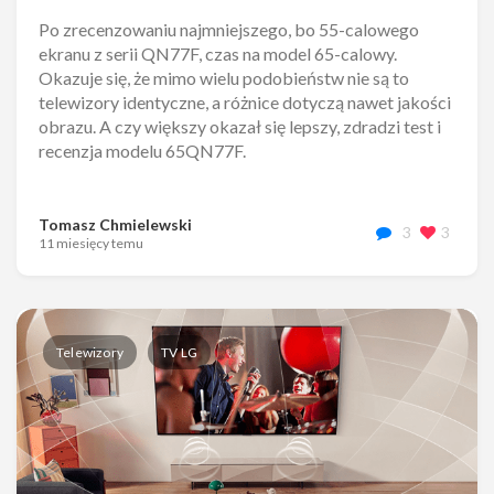
Po zrecenzowaniu najmniejszego, bo 55-calowego
ekranu z serii QN77F, czas na model 65-calowy.
Okazuje się, że mimo wielu podobieństw nie są to
telewizory identyczne, a różnice dotyczą nawet jakości
obrazu. A czy większy okazał się lepszy, zdradzi test i
recenzja modelu 65QN77F.
Tomasz Chmielewski
3
3
11 miesięcy temu
Telewizory
TV LG