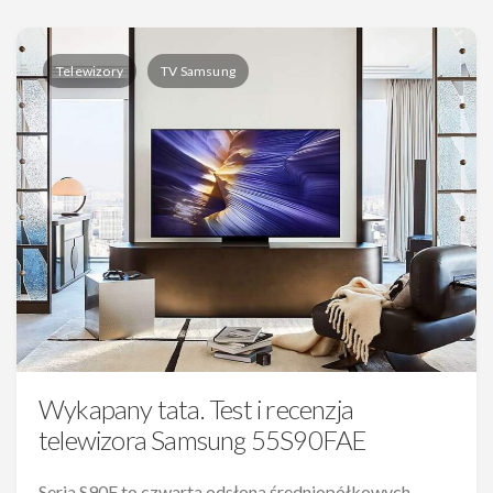
Telewizory
TV Samsung
Wykapany tata. Test i recenzja
telewizora Samsung 55S90FAE
Seria S90F to czwarta odsłona średniopółkowych