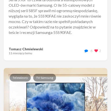
OLED-ów marki Samsung. O ile 55-calowy model z
niższej serii S85F sprawił mi ogromną niespodziankę,
wygląda na to, że 55S90FAE nie zaskoczył mnie równie
mocno. Czy w takim razie nie spełnił pokładanych
oczekiwań? Odpowiedź na to pytanie znajdziecie w
teście i recenzji Samsunga 55S90FAE.
Tomasz Chmielewski
6
2
11 miesięcy temu
Telewizory
TV Samsung