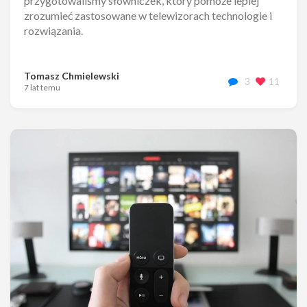
przygotowaliśmy słowniczek, który pomoże lepiej
zrozumieć zastosowane w telewizorach technologie i
rozwiązania.
Tomasz Chmielewski
3
11
7 lat temu