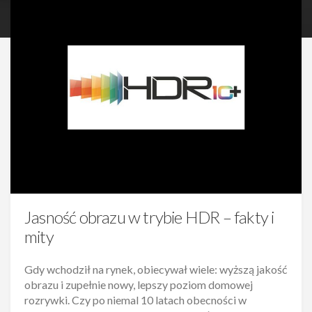
Jasność obrazu w trybie HDR – fakty i
mity
Gdy wchodził na rynek, obiecywał wiele: wyższą jakość
obrazu i zupełnie nowy, lepszy poziom domowej
rozrywki. Czy po niemal 10 latach obecności w