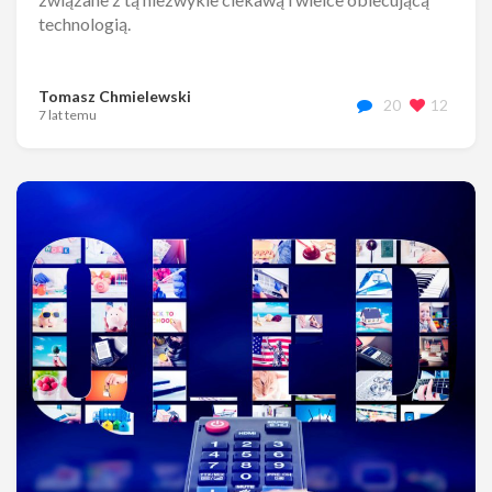
technologią.
Tomasz Chmielewski
20
12
7 lat temu