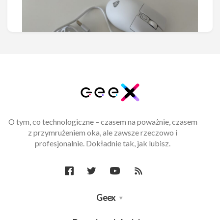
O tym, co technologiczne – czasem na poważnie, czasem
Test i recenzja Genesis Zircon
z przymrużeniem oka, ale zawsze rzeczowo i
880 Pro 8K. W małym ciele duże
profesjonalnie. Dokładnie tak, jak lubisz.
możliwości
Małe może być też wielkie i najnowsza myszka
Genesis Zircon 880 Pro 8K zdaje się to potwierdzać.
Geex
Stosunkowo lekka...