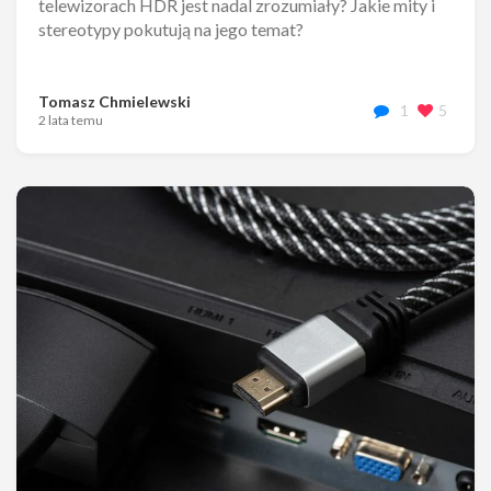
telewizorach HDR jest nadal zrozumiały? Jakie mity i
stereotypy pokutują na jego temat?
Tomasz Chmielewski
1
5
2 lata temu