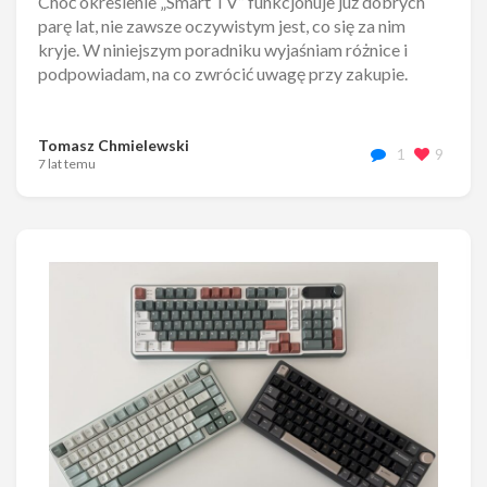
Choć określenie „Smart TV” funkcjonuje już dobrych
parę lat, nie zawsze oczywistym jest, co się za nim
kryje. W niniejszym poradniku wyjaśniam różnice i
podpowiadam, na co zwrócić uwagę przy zakupie.
Tomasz Chmielewski
1
9
7 lat temu