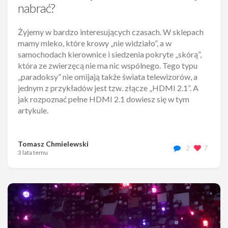
nabrać?
Żyjemy w bardzo interesujących czasach. W sklepach
mamy mleko, które krowy „nie widziało”, a w
samochodach kierownice i siedzenia pokryte „skórą”,
która ze zwierzęcą nie ma nic wspólnego. Tego typu
„paradoksy” nie omijają także świata telewizorów, a
jednym z przykładów jest tzw. złącze „HDMI 2.1”. A
jak rozpoznać pełne HDMI 2.1 dowiesz się w tym
artykule.
Tomasz Chmielewski
2
7
3 lata temu