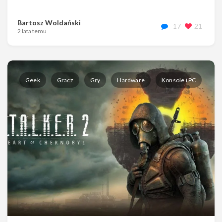
Bartosz Woldański
17
21
2 lata temu
Geek
Gracz
Gry
Hardware
Konsole i PC