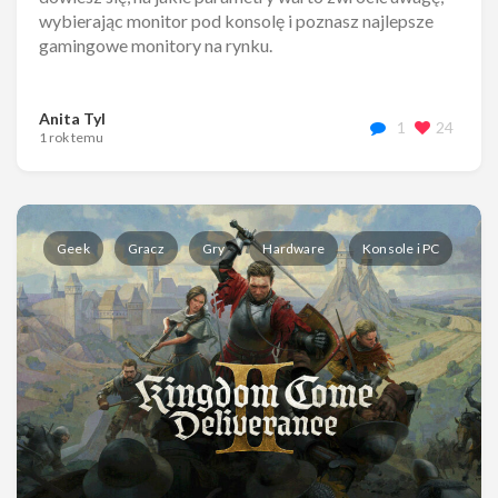
wybierając monitor pod konsolę i poznasz najlepsze
gamingowe monitory na rynku.
Anita Tyl
1
24
1 rok temu
Geek
Gracz
Gry
Hardware
Konsole i PC