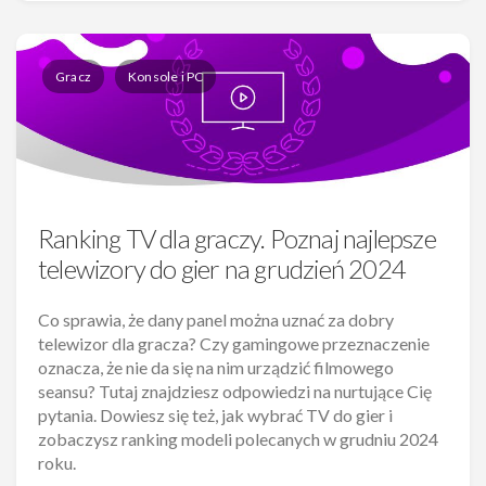
Gracz
Konsole i PC
Ranking TV dla graczy. Poznaj najlepsze
telewizory do gier na grudzień 2024
Co sprawia, że dany panel można uznać za dobry
telewizor dla gracza? Czy gamingowe przeznaczenie
oznacza, że nie da się na nim urządzić filmowego
seansu? Tutaj znajdziesz odpowiedzi na nurtujące Cię
pytania. Dowiesz się też, jak wybrać TV do gier i
zobaczysz ranking modeli polecanych w grudniu 2024
roku.