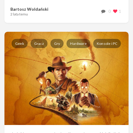
Bartosz Woldański
0
1
2 lata temu
Geek
Gracz
Gry
Hardware
Konsole i PC