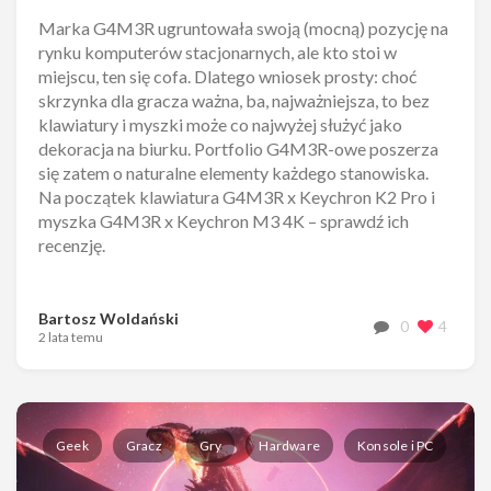
Marka G4M3R ugruntowała swoją (mocną) pozycję na
rynku komputerów stacjonarnych, ale kto stoi w
miejscu, ten się cofa. Dlatego wniosek prosty: choć
skrzynka dla gracza ważna, ba, najważniejsza, to bez
klawiatury i myszki może co najwyżej służyć jako
dekoracja na biurku. Portfolio G4M3R-owe poszerza
się zatem o naturalne elementy każdego stanowiska.
Na początek klawiatura G4M3R x Keychron K2 Pro i
myszka G4M3R x Keychron M3 4K – sprawdź ich
recenzję.
Bartosz Woldański
0
4
2 lata temu
Geek
Gracz
Gry
Hardware
Konsole i PC