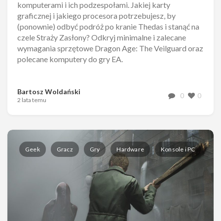
komputerami i ich podzespołami. Jakiej karty
graficznej i jakiego procesora potrzebujesz, by
(ponownie) odbyć podróż po kranie Thedas i stanąć na
czele Straży Zasłony? Odkryj minimalne i zalecane
wymagania sprzętowe Dragon Age: The Veilguard oraz
polecane komputery do gry EA.
Bartosz Woldański
0
0
2 lata temu
Geek
Gracz
Gry
Hardware
Konsole i PC