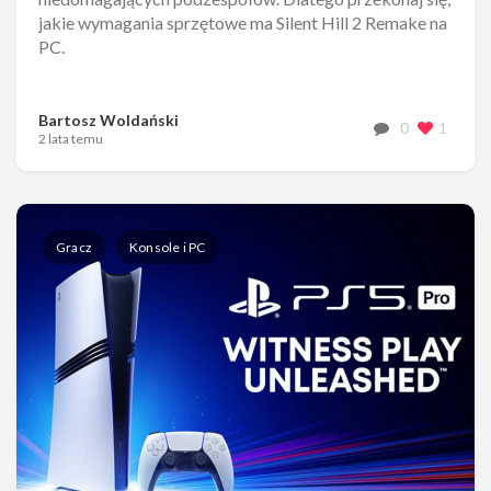
jakie wymagania sprzętowe ma Silent Hill 2 Remake na
PC.
Bartosz Woldański
0
1
2 lata temu
Gracz
Konsole i PC