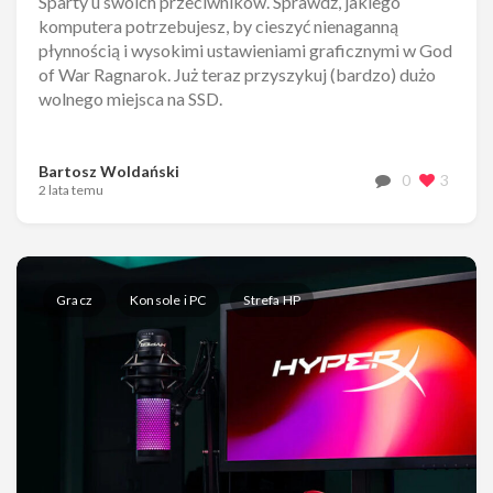
Sparty u swoich przeciwników. Sprawdź, jakiego
komputera potrzebujesz, by cieszyć nienaganną
płynnością i wysokimi ustawieniami graficznymi w God
of War Ragnarok. Już teraz przyszykuj (bardzo) dużo
wolnego miejsca na SSD.
Bartosz Woldański
0
3
2 lata temu
Gracz
Konsole i PC
Strefa HP