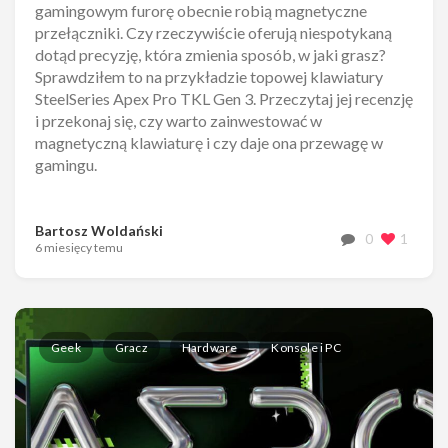
gamingowym furorę obecnie robią magnetyczne
przełączniki. Czy rzeczywiście oferują niespotykaną
dotąd precyzję, która zmienia sposób, w jaki grasz?
Sprawdziłem to na przykładzie topowej klawiatury
SteelSeries Apex Pro TKL Gen 3. Przeczytaj jej recenzję
i przekonaj się, czy warto zainwestować w
magnetyczną klawiaturę i czy daje ona przewagę w
gamingu.
Bartosz Woldański
0
1
6 miesięcy temu
Geek
Gracz
Hardware
Konsole i PC