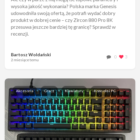
wysoka jakość wykonania? Polska marka Genesis
udowodniła swoją ofertą, że potrafi wydać dobry
produkt w dobrej cenie – czy Zircon 880 Pro 8K
przesuwa jeszcze bardziej tę granicę? Sprawdź w
recenzji.
Bartosz Woldański
0
3
2 miesiące temu
Akcesoria
Gracz
Klawiatury
Konsole i PC