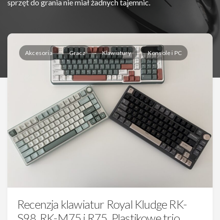
sprzęt do grania nie miał żadnych tajemnic.
Akcesoria
Gracz
Klawiatury
Konsole i PC
Recenzja klawiatur Royal Kludge RK-
S98, RK-M75 i R75. Plastikowe trio