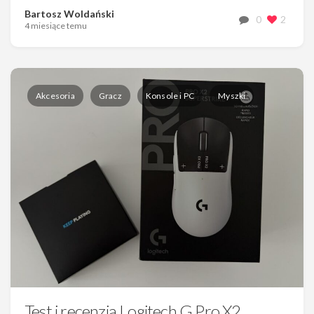
Bartosz Woldański
0
2
4 miesiące temu
Akcesoria
Gracz
Konsole i PC
Myszki
Test i recenzja Logitech G Pro X2