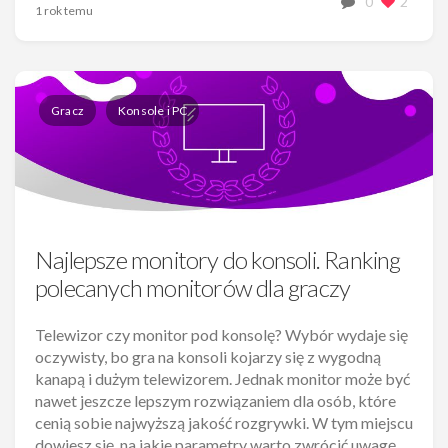
0
2
1 rok temu
Gracz
Konsole i PC
Najlepsze monitory do konsoli. Ranking
polecanych monitorów dla graczy
Telewizor czy monitor pod konsolę? Wybór wydaje się
oczywisty, bo gra na konsoli kojarzy się z wygodną
kanapą i dużym telewizorem. Jednak monitor może być
nawet jeszcze lepszym rozwiązaniem dla osób, które
cenią sobie najwyższą jakość rozgrywki. W tym miejscu
dowiesz się, na jakie parametry warto zwrócić uwagę,