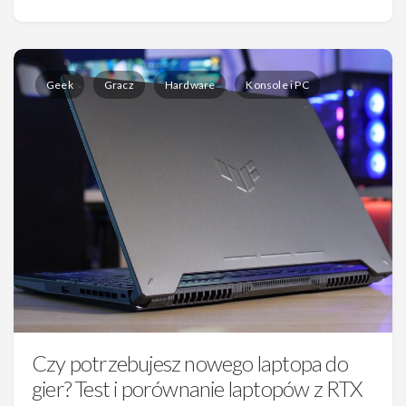
Geek
Gracz
Hardware
Konsole i PC
Czy potrzebujesz nowego laptopa do
gier? Test i porównanie laptopów z RTX