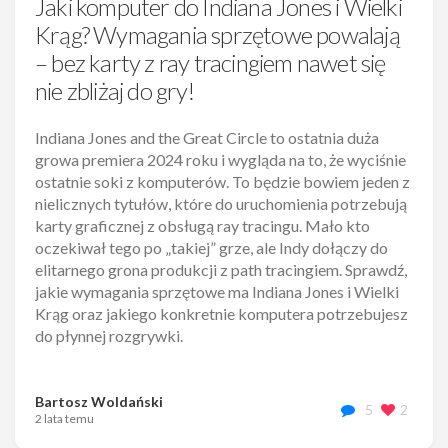
Jaki komputer do Indiana Jones i Wielki
Krąg? Wymagania sprzętowe powalają
– bez karty z ray tracingiem nawet się
nie zbliżaj do gry!
Indiana Jones and the Great Circle to ostatnia duża
growa premiera 2024 roku i wygląda na to, że wyciśnie
ostatnie soki z komputerów. To będzie bowiem jeden z
nielicznych tytułów, które do uruchomienia potrzebują
karty graficznej z obsługą ray tracingu. Mało kto
oczekiwał tego po „takiej” grze, ale Indy dołączy do
elitarnego grona produkcji z path tracingiem. Sprawdź,
jakie wymagania sprzętowe ma Indiana Jones i Wielki
Krąg oraz jakiego konkretnie komputera potrzebujesz
do płynnej rozgrywki.
Bartosz Woldański
5
2
2 lata temu