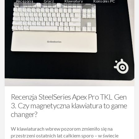
Akcesoria
Gracz
Klawiatury
Konsole i PC
Recenzja SteelSeries Apex Pro TKL Gen
3. Czy magnetyczna klawiatura to game
changer?
W klawiaturach wbrew pozorom zmieniło się na
przestrzeni ostatnich lat całkiem sporo – w świecie