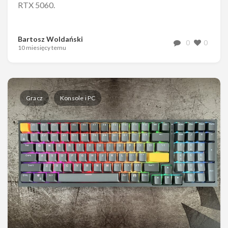
RTX 5060.
Bartosz Woldański
0
0
10 miesięcy temu
Gracz
Konsole i PC