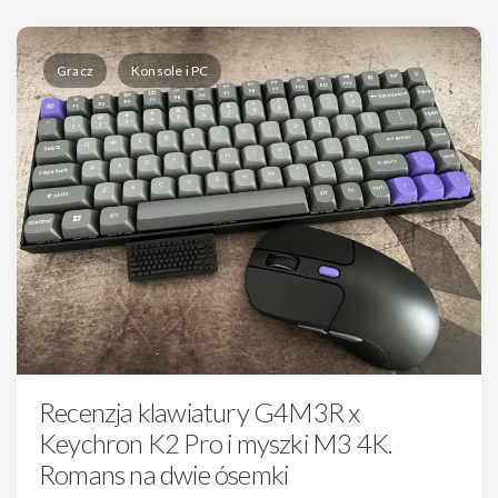
Gracz
Konsole i PC
Recenzja klawiatury G4M3R x
Keychron K2 Pro i myszki M3 4K.
Romans na dwie ósemki