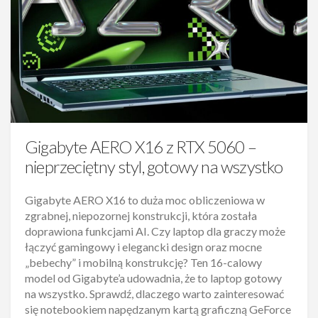
Gigabyte AERO X16 z RTX 5060 –
nieprzeciętny styl, gotowy na wszystko
Gigabyte AERO X16 to duża moc obliczeniowa w
zgrabnej, niepozornej konstrukcji, która została
doprawiona funkcjami AI. Czy laptop dla graczy może
łączyć gamingowy i elegancki design oraz mocne
„bebechy” i mobilną konstrukcję? Ten 16-calowy
model od Gigabyte’a udowadnia, że to laptop gotowy
na wszystko. Sprawdź, dlaczego warto zainteresować
się notebookiem napędzanym kartą graficzną GeForce