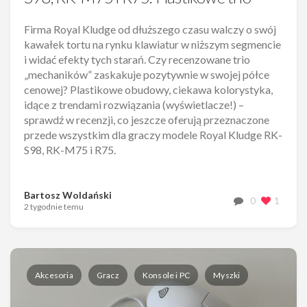
Firma Royal Kludge od dłuższego czasu walczy o swój
kawałek tortu na rynku klawiatur w niższym segmencie
i widać efekty tych starań. Czy recenzowane trio
„mechaników” zaskakuje pozytywnie w swojej półce
cenowej? Plastikowe obudowy, ciekawa kolorystyka,
idące z trendami rozwiązania (wyświetlacze!) –
sprawdź w recenzji, co jeszcze oferują przeznaczone
przede wszystkim dla graczy modele Royal Kludge RK-
S98, RK-M75 i R75.
Bartosz Woldański
0
1
2 tygodnie temu
Akcesoria
Gracz
Konsole i PC
Myszki