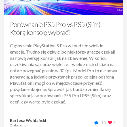
Porównanie PS5 Pro vs PS5 (Slim).
Którą konsolę wybrać?
Ogłoszenie PlayStation 5 Pro wzbudziło wielkie
emocje. Trudno się dziwić, bo niektórzy gracze czekali
na nową wersję konsoli jak na zbawienie. W końcu
oczekiwania są coraz większe – wielu z nich chciało na
dobre pożegnać granie w 30 fps. Model Pro to nie nowa
generacja, a jedynie przystanek przed kolejną odsłoną
PlayStation i mógł on w międzyczasie przynieść
pożądane ukojenie. Sprawdź, jak bardzo zmieniła się
specyfikacja w porównaniu PS5 Pro i PS5 (Slim) oraz
oceń, czy warto było czekać.
Bartosz Woldański
10
3
2 lata temu