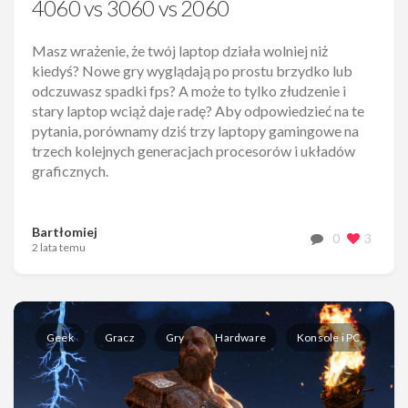
4060 vs 3060 vs 2060
Masz wrażenie, że twój laptop działa wolniej niż
kiedyś? Nowe gry wyglądają po prostu brzydko lub
odczuwasz spadki fps? A może to tylko złudzenie i
stary laptop wciąż daje radę? Aby odpowiedzieć na te
pytania, porównamy dziś trzy laptopy gamingowe na
trzech kolejnych generacjach procesorów i układów
graficznych.
Bartłomiej
0
3
2 lata temu
Geek
Gracz
Gry
Hardware
Konsole i PC