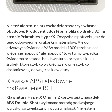
Nic też nie stoi na przeszkodzie stworzyć własną
obudowę. Producent udostępnia pliki do druku 3D na
stronie Printables HyperX
. Oczywiście potrzebujesz do
tego odpowiedniej drukarki i materiałów. Ale do
odważnych świat należy! W modelu 1800 trzeba nieco
więcej się „napocić”, ale „napocić” to w tym przypadku
świadoma przesada, bo klawiatura korzysta z kilku
śrubek, które szybko wykręcisz i równie szybko
dostaniesz się do wnętrza klawiatury.
Klawisze ABS i efektowne
podświetlenie RGB
Klawiatury HyperX Origins 2 korzystają z nasadek
ABS Double-Shot
(wykonane metodą podwójnego
wtrysku, co zwiększa ich wytrzymałość). Nie jestem