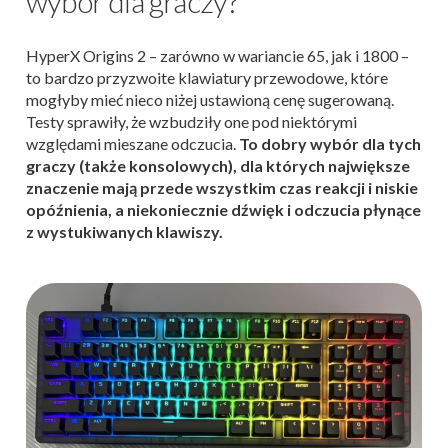
wybór dla graczy?
HyperX Origins 2 – zarówno w wariancie 65, jak i 1800 –
to bardzo przyzwoite klawiatury przewodowe, które
mogłyby mieć nieco niżej ustawioną cenę sugerowaną.
Testy sprawiły, że wzbudziły one pod niektórymi
względami mieszane odczucia.
To dobry wybór dla tych
graczy (także konsolowych), dla których największe
znaczenie mają przede wszystkim czas reakcji i niskie
opóźnienia, a niekoniecznie dźwięk i odczucia płynące
z wystukiwanych klawiszy.