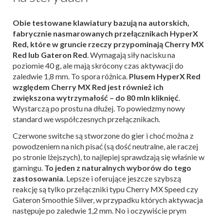
Obie testowane klawiatury bazują na autorskich,
fabrycznie nasmarowanych przełącznikach HyperX
Red, które w gruncie rzeczy przypominają Cherry MX
Red lub Gateron Red
. Wymagają siły nacisku na
poziomie 40 g, ale mają skrócony czas aktywacji do
zaledwie 1,8 mm. To spora różnica.
Plusem HyperX Red
względem Cherry MX Red jest również ich
zwiększona wytrzymałość – do 80 mln kliknięć
.
Wystarczą po prostu na dłużej. To powiedzmy nowy
standard we współczesnych przełącznikach.
Czerwone switche są stworzone do gier i choć można z
powodzeniem na nich pisać (są dość neutralne, ale raczej
po stronie lżejszych), to najlepiej sprawdzają się właśnie w
gamingu.
To jeden z naturalnych wyborów do tego
zastosowania
. Lepsze i oferujące jeszcze szybszą
reakcję są tylko przełączniki typu Cherry MX Speed czy
Gateron Smoothie Silver, w przypadku których aktywacja
następuje po zaledwie 1,2 mm. No i oczywiście prym