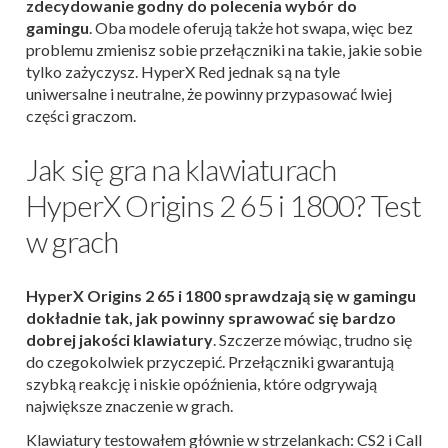
zdecydowanie godny do polecenia wybór do
gamingu
. Oba modele oferują także hot swapa, więc bez
problemu zmienisz sobie przełączniki na takie, jakie sobie
tylko zażyczysz. HyperX Red jednak są na tyle
uniwersalne i neutralne, że powinny przypasować lwiej
części graczom.
Jak się gra na klawiaturach
HyperX Origins 2 65 i 1800? Test
w grach
HyperX Origins 2 65 i 1800 sprawdzają się w gamingu
dokładnie tak, jak powinny sprawować się bardzo
dobrej jakości klawiatury
. Szczerze mówiąc, trudno się
do czegokolwiek przyczepić. Przełączniki gwarantują
szybką reakcję i niskie opóźnienia, które odgrywają
największe znaczenie w grach.
Klawiatury testowałem głównie w strzelankach: CS2 i Call