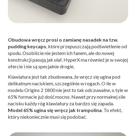
Obudowa wręcz prosi o zamianę nasadek na tzw.
pudding keycaps
, które przepuszczają podświetlenie od
spodu. Osobiście nie jestem ich fanem, ale do nowej
konstrukcji pasują jak ulał. HyperX ma również je w swojej
ofercie i nie są specjalnie drogie.
Klawiatura jest tak zbudowana, że wręcz się ugina pod
delikatnym naciskiem, szczególnie w rogach. O ile w
modelu Origins 2 1800 nie jest to tak odczuwalne, o tyle w
65% formacie już dość mocno. Nawet przy normalnej sile
nacisku każdy róg klawiatury za bardzo się zapada.
Model 65% ugina się wręcz jak trampolina
. To efekt,
który niekoniecznie musi się podobać.