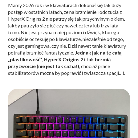
Mamy 2026 rok i w klawiaturach dokonał się tak duży
postęp w ostatnich latach, że na brzmienie i odczucia z
HyperX Origins 2 nie patrzy się tak przychylnym okiem,
jakby patrzyło się pięć czy nawet cztery lub trzy lata
temu. Nie jest przynajmniej poziom i dźwięk, którego
osobiście oczekuję po klawiaturze, niezależnie od tego,
czy jest gamingowa, czy nie. Dziś nawet tanie klawiatury
potrafią brzmieć fantastycznie.
Jednak jak na tę całą
„plastikowość”, HyperX Origins 2 i tak brzmią
przyzwoicie (nie jest tak cicha!)
, chociaż prace
stabilizatorów można by poprawić (zwłaszcza spacji…).