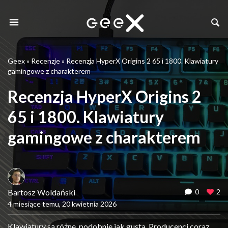
Geex
»
Recenzje
»
Recenzja HyperX Origins 2 65 i 1800. Klawiatury
gamingowe z charakterem
Recenzja HyperX Origins 2
65 i 1800. Klawiatury
gamingowe z charakterem
Bartosz Woldański
0
2
4 miesiące temu, 20 kwietnia 2026
Klawiatury są różne, podobnie jak gusta. Producenci coraz