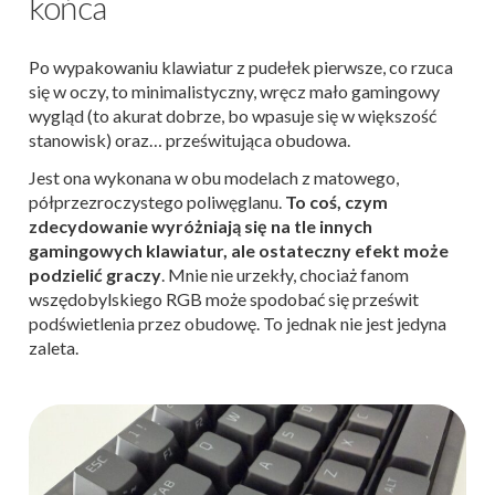
końca
Po wypakowaniu klawiatur z pudełek pierwsze, co rzuca
się w oczy, to minimalistyczny, wręcz mało gamingowy
wygląd (to akurat dobrze, bo wpasuje się w większość
stanowisk) oraz… prześwitująca obudowa.
Jest ona wykonana w obu modelach z matowego,
półprzezroczystego poliwęglanu.
To coś, czym
zdecydowanie wyróżniają się na tle innych
gamingowych klawiatur, ale ostateczny efekt może
podzielić graczy
. Mnie nie urzekły, chociaż fanom
wszędobylskiego RGB może spodobać się prześwit
podświetlenia przez obudowę. To jednak nie jest jedyna
zaleta.