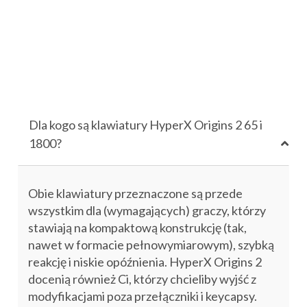
Dla kogo są klawiatury HyperX Origins 2 65 i
1800?
Obie klawiatury przeznaczone są przede
wszystkim dla (wymagających) graczy, którzy
stawiają na kompaktową konstrukcję (tak,
nawet w formacie pełnowymiarowym), szybką
reakcję i niskie opóźnienia. HyperX Origins 2
docenią również Ci, którzy chcieliby wyjść z
modyfikacjami poza przełączniki i keycapsy.