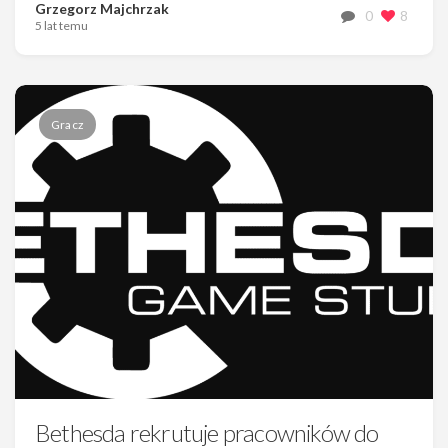
Grzegorz Majchrzak
0
8
5 lat temu
Gracz
Bethesda rekrutuje pracowników do