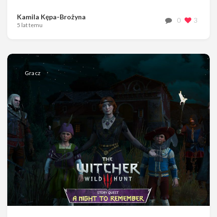
Kamila Kępa-Brożyna
0
3
5 lat temu
Gracz