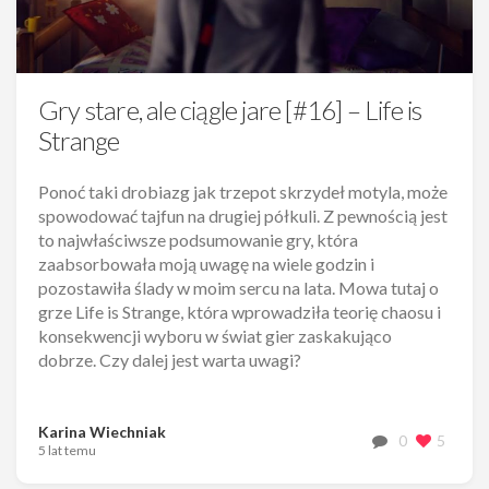
Gry stare, ale ciągle jare [#16] – Life is
Strange
Ponoć taki drobiazg jak trzepot skrzydeł motyla, może
spowodować tajfun na drugiej półkuli. Z pewnością jest
to najwłaściwsze podsumowanie gry, która
zaabsorbowała moją uwagę na wiele godzin i
pozostawiła ślady w moim sercu na lata. Mowa tutaj o
grze Life is Strange, która wprowadziła teorię chaosu i
konsekwencji wyboru w świat gier zaskakująco
dobrze. Czy dalej jest warta uwagi?
Karina Wiechniak
0
5
5 lat temu