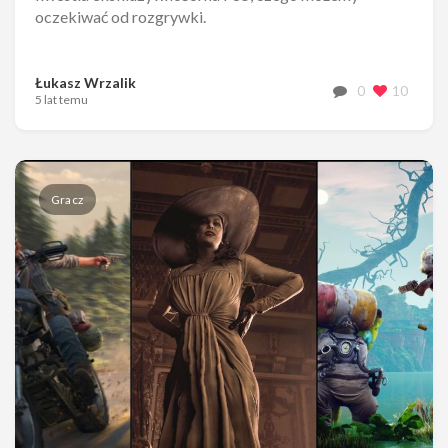
oczekiwać od rozgrywki.
Łukasz Wrzalik
0
10
5 lat temu
Gracz