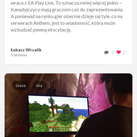
wraca z EA Play Live. To oznacza mniej więcej jedno –
Kanadyjczycy mają graczom coś do zaprezentowania.
A ponieważ na rynku gier obecnie dzieje się tyle, co na
serwerach Anthem, jest to wiadomość, która może
wzbudzać pewną ekscytację.
Łukasz Wrzalik
0
2
5 lat temu
Gracz
Gry