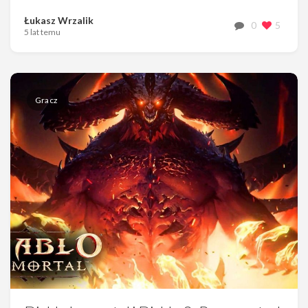
Łukasz Wrzalik
0
5
5 lat temu
Gracz