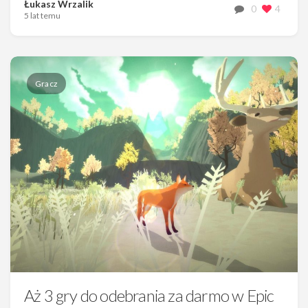
Łukasz Wrzalik
0
4
5 lat temu
Gracz
Aż 3 gry do odebrania za darmo w Epic