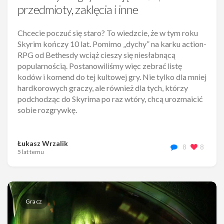
przedmioty, zaklęcia i inne
Chcecie poczuć się staro? To wiedzcie, że w tym roku
Skyrim kończy 10 lat. Pomimo „dychy” na karku action-
RPG od Bethesdy wciąż cieszy się niesłabnącą
popularnością. Postanowiliśmy więc zebrać listę
kodów i komend do tej kultowej gry. Nie tylko dla mniej
hardkorowych graczy, ale również dla tych, którzy
podchodząc do Skyrima po raz wtóry, chcą urozmaicić
sobie rozgrywkę.
Łukasz Wrzalik
8
8
5 lat temu
Gracz