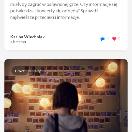
miałyby zagrać w osławionej grze. Czy informacje się
potwierdzą i koncerty się odbędą? Sprawdź
najświeższe przecieki i informacje.
Karina Wiechniak
1
5
5 lat temu
Gracz
Gry