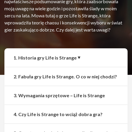
najwłaściwsze podsumowanie gry, która zaabsorbowała
moją uwagę na wiele godzin i pozostawiła ślady w moim
sercu na lata. Mowa tutaj o grze Life is Strange, która
wprowadziła teorię chaosu i konsekwencji wyboru w świat
gier zaskakująco dobrze. Czy dalej jest warta uwagi?
1. Historia gry Life is Strange
2. Fabuła gry Life is Strange. O co w niej chodzi?
3. Wymagania sprzętowe – Life is Strange
4. Czy Life is Strange to wciąż dobra gra?