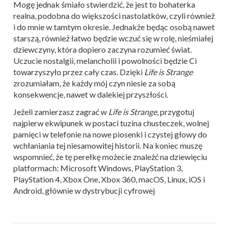
Mogę jednak śmiało stwierdzić, że jest to bohaterka
realna, podobna do większości nastolatków, czyli również
i do mnie w tamtym okresie. Jednakże będąc osobą nawet
starszą, również łatwo będzie wczuć się w rolę, nieśmiałej
dziewczyny, która dopiero zaczyna rozumieć świat.
Uczucie nostalgii, melancholii i powolności będzie Ci
towarzyszyło przez cały czas. Dzięki
Life is Strange
zrozumiałam, że każdy mój czyn niesie za sobą
konsekwencje, nawet w dalekiej przyszłości.
Jeżeli zamierzasz zagrać w
Life is Strange
, przygotuj
najpierw ekwipunek w postaci tuzina chusteczek, wolnej
pamięci w telefonie na nowe piosenki i czystej głowy do
wchłaniania tej niesamowitej historii. Na koniec muszę
wspomnieć, że tę perełkę możecie znaleźć na dziewięciu
platformach: Microsoft Windows, PlayStation 3,
PlayStation 4, Xbox One, Xbox 360, macOS, Linux, iOS i
Android, głównie w dystrybucji cyfrowej