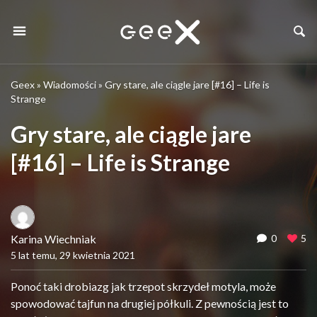
Geex
»
Wiadomości
»
Gry stare, ale ciągle jare [#16] – Life is
Strange
Gry stare, ale ciągle jare
[#16] – Life is Strange
Karina Wiechniak
0
5
5 lat temu, 29 kwietnia 2021
Ponoć taki drobiazg jak trzepot skrzydeł motyla, może
spowodować tajfun na drugiej półkuli. Z pewnością jest to