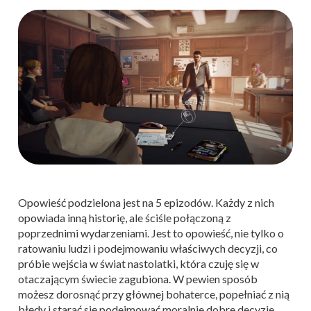
Opowieść podzielona jest na 5 epizodów. Każdy z nich
opowiada inną historię, ale ściśle połączoną z
poprzednimi wydarzeniami. Jest to opowieść, nie tylko o
ratowaniu ludzi i podejmowaniu właściwych decyzji, co
próbie wejścia w świat nastolatki, która czuję się w
otaczającym świecie zagubiona. W pewien sposób
możesz dorosnąć przy głównej bohaterce, popełniać z nią
błędy i starać się podejmować moralnie dobre decyzje,