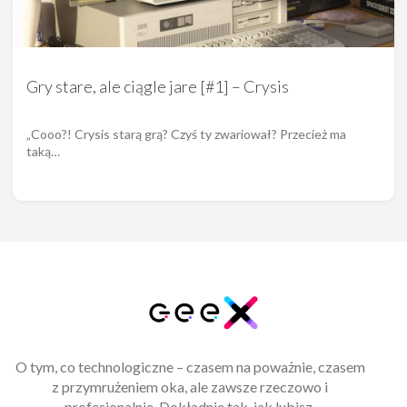
Gry stare, ale ciągle jare [#1] – Crysis
„Cooo?! Crysis starą grą? Czyś ty zwariował? Przecież ma
taką…
O tym, co technologiczne – czasem na poważnie, czasem
z przymrużeniem oka, ale zawsze rzeczowo i
profesjonalnie. Dokładnie tak, jak lubisz.