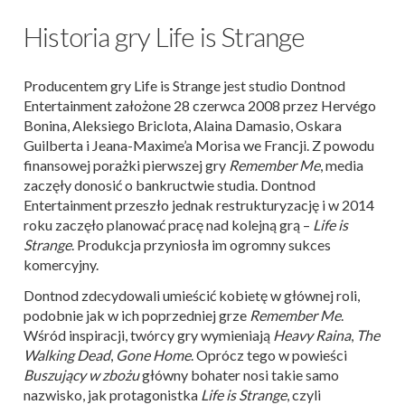
Historia gry Life is Strange
Producentem gry Life is Strange jest studio Dontnod
Entertainment założone 28 czerwca 2008 przez Hervégo
Bonina, Aleksiego Briclota, Alaina Damasio, Oskara
Guilberta i Jeana-Maxime’a Morisa we Francji. Z powodu
finansowej porażki pierwszej gry
Remember Me
, media
zaczęły donosić o bankructwie studia. Dontnod
Entertainment przeszło jednak restrukturyzację i w 2014
roku zaczęło planować pracę nad kolejną grą­­ –
Life is
Strange
. Produkcja przyniosła im ogromny sukces
komercyjny.
Dontnod zdecydowali umieścić kobietę w głównej roli,
podobnie jak w ich poprzedniej grze
Remember Me
.
Wśród inspiracji, twórcy gry wymieniają
Heavy Raina
,
The
Walking Dead
,
Gone Home
. Oprócz tego w powieści
Buszujący w zbożu
główny bohater nosi takie samo
nazwisko, jak protagonistka
Life is Strange
, czyli