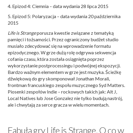
4. Epizod 4: Ciemnia – data wydania 28 lipca 2015
5. Epizod 5: Polaryzacja – data wydania 20 października
2015
Life is Strange
porusza kwestie związane z tematyką
pamięci i tożsamości. Przez ograniczony budżet studio
musiało zdecydować się na wprowadzenie formatu
epizodycznego. W grze dużą rolę odgrywa sekwencja
cofania czasu, która została osiągnięta poprzez
wykorzystanie postprocessingu i podwójnej ekspozycji.
Bardzo ważnym elementem w grze jest muzyka. Ścieżkę
dźwiękową do gry skomponował Jonathan Morali,
frontman francuskiego zespołu muzycznego Syd Matters.
Piosenki zespołów Indie – rockowych takich jak: Alt J,
Local Natives lub Jose Gonzalez nie tylko budują nastrój,
ale i chwytają za serce gracza w wielu momentach.
Fabuła gry Life is Strange. O co w