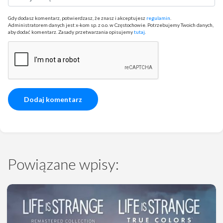
Gdy dodasz komentarz, potwierdzasz, że znasz i akceptujesz
regulamin
.
Administratorem danych jest x-kom sp. z o.o. w Częstochowie. Potrzebujemy Twoich danych,
aby dodać komentarz. Zasady przetwarzania opisujemy
tutaj
.
Powiązane wpisy: