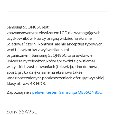
Samsung 55QN85C jest
zaawansowanym telewizorem LCD dla wymagających
użytkowników, którzy pragną widzieć na ekranie
„oledową” czerń i kontrast, ale nie akceptują typowych
wad telewizorów z wyświetlaczami
organicznymi. Samsung 55QN85C to prawdziwie
uniwersalny telewizor, który sprawdzi się w niemal
wszystkich zastosowaniach (telewizja, kino domowe,
sport, gry), a dzięki jasnemu ekranowi także
w nasłonecznionych pomieszczeniach oferując wysokiej
klasy obrazy 4K HDR.
Zapoznaj się z
pełnym testem Samsunga QE55QN85C
Sony 55A95L