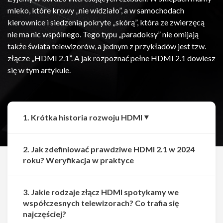
mleko, które krowy „nie widziało”, a w samochodach
kierownice i siedzenia pokryte „skórą”, która ze zwierzęcą
nie ma nic wspólnego. Tego typu „paradoksy” nie omijają
także świata telewizorów, a jednym z przykładów jest tzw.
złącze „HDMI 2.1”. A jak rozpoznać pełne HDMI 2.1 dowiesz
się w tym artykule.
1. Krótka historia rozwoju HDMI
2. Jak zdefiniować prawdziwe HDMI 2.1 w 2024
roku? Weryfikacja w praktyce
3. Jakie rodzaje złącz HDMI spotykamy we
współczesnych telewizorach? Co trafia się
najczęściej?