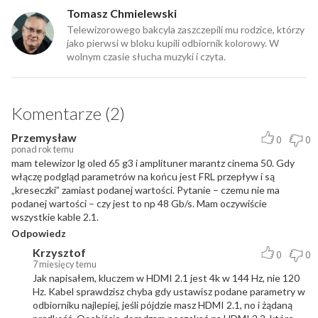
Tomasz Chmielewski
Telewizorowego bakcyla zaszczepili mu rodzice, którzy
jako pierwsi w bloku kupili odbiornik kolorowy. W
wolnym czasie słucha muzyki i czyta.
Komentarze (2)
Przemysław
0
0
ponad rok temu
mam telewizor lg oled 65 g3 i amplituner marantz cinema 50. Gdy
włączę podgląd parametrów na końcu jest FRL przepływ i są
„kreseczki” zamiast podanej wartości. Pytanie – czemu nie ma
podanej wartości – czy jest to np 48 Gb/s. Mam oczywiście
wszystkie kable 2.1.
Odpowiedz
Krzysztof
0
0
7 miesięcy temu
Jak napisałem, kluczem w HDMI 2.1 jest 4k w 144 Hz, nie 120
Hz. Kabel sprawdzisz chyba gdy ustawisz podane parametry w
odbiorniku najlepiej, jeśli pójdzie masz HDMI 2.1, no i żądaną