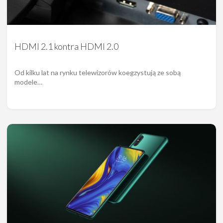
HDMI 2.1 kontra HDMI 2.0
Od kilku lat na rynku telewizorów koegzystują ze sobą
modele…