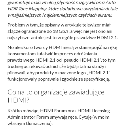
gwarantuje maksymalną płynność rozgrywki oraz Auto
HDR Tone Mapping, które dodatkowo uwydatnia detale
w najjaśniejszych i najciemniejszych częściach ekranu.
Problem w tym, że opisany w artykule telewizor miał
złącze ograniczone do 18 Gb/s, a więc nie jest ono ani
najszybsze, ani nie jest to w ogóle prawdziwe HDMI 2.1.
No ale skoro twórcy HDMI nie są w stanie pójść na rękę
konsumentom i ułatwić im proces odróżniania
prawdziwego HDMI 2.1 od „pseudo HDMI 2.1”, to tym
trudniej oczekiwać od nich, że będą stali na straży i
pilnowali, aby produkty oznaczone logo „HDMI 2.1”
funkcjonowały poprawnie i zgodnie ze specyfikacją.
Co na to organizacje zawiadujące
HDMI?
Krótko mówiąc, HDMI Forum oraz HDMI Licensing
Administrator Forum umywają ręce. Cytuję (w moim
własnym tłumaczeniu):