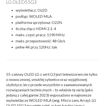
LG OLED55G3
wyświetlacz: OLED
podtyp: WOLED MLA
platforma sprzętowa: O22N
liczba złącz HDMI 2.1: 4
maks. częst. pracy: 1190 MHz
maks. przepustowość: 48 Gb/s
pełne 4K przy 120Hz: tak
55-calowy OLED LG z serii G3 jest telewizorem nie tylko
o nowoczesnej, smukłej sylwetce oraz wyjątkowej
stylistyce, lecz przede wszystkim o zaawansowanych
rozwiązaniach technicznych – to właśnie tę serię (jako
jedyną z całej gamie 2023) wyposażono w najnowsze
wyświetlacze WOLED MLA (ang. Micro Lens Array). LG
OLED 55G3 ma wiele zalet, w tym bardzo jasny i