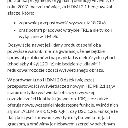
poradnika przyjmiemy oryginalną definicję HDMI 2.1 z
roku 2017. Inaczej mówiąc, za HDMI 2.1 będę uważał
złącze, które:
zapewnia przepustowość wyższą niż 18 Gb/s
oraz potrafi pracować w trybie FRL, a nie tylko i
wyłącznie w TMDS.
Oczywiście, nawet jeśli dany produkt spełni oba
powyższe warunki, nie ma gwarancji, że nie będzie
sprawiał problemów i na przykład w niektórych trybach
(chociażby 4K@120Hz) nie będzie się „dławił” i
redukował rozdzielczości wyświetlanego obrazu.
W porównaniu do HDMI 2.0 dzięki większej
przepustowości wyświetlacze z nowym HDMI 2.1 są w
stanie nie tylko wyświetlać obrazy o wyższej
rozdzielczości i klatkażu (nawet do 10K), lecz także
oferują nowe, wcześniej niedostępne funkcje. Wśród nich
są m.in. ALLM, VRR, QMS, QFT, czy DSC 1.2a. Funkcje te
dają korzyści zarówno zwykłym użytkownikom, jak i
graczom, a omówimy je niebawem szerzej w odrębnym