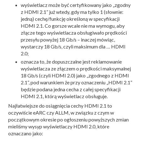
wyświetlacz może być certyfikowany jako „zgodny
z HDMI 2.1” już wtedy, gdy ma tylko 1 (słownie:
jedną) cechę/funkcję określoną w specyfikacji
HDMI 2.1. Co gorsze wcale nie ma wymogu, aby
złącze tego wyświetlacza obsługiwało prędkości
przesyłu powyżej 18 Gb/s – inaczej mówiąc,
wystarczy 18 Gb/s, czyli maksimum dla … HDMI
2.0;
oznacza to, że dopuszczalne jest reklamowanie
wyświetlacza ze złączem o prędkości maksymalnej
18 Gb/s (czyli HDMI 2.0) jako „zgodnego z HDMI
2.1”, pod warunkiem że przy oznaczeniu „HDMI 2.1”
będzie podana jedna cecha z całej specyfikacji
HDMI 2.1, którą wyświetlacz obsługuje.
Najłatwiejsze do osiągnięcia cechy HDMI 2.1 to
oczywiście eARC czy ALLM, w związku z czym w
początkowym okresie po ogłoszeniu powyższych zmian
mieliśmy wysyp wyświetlaczy HDMI 2.0, które
oznaczano jako: