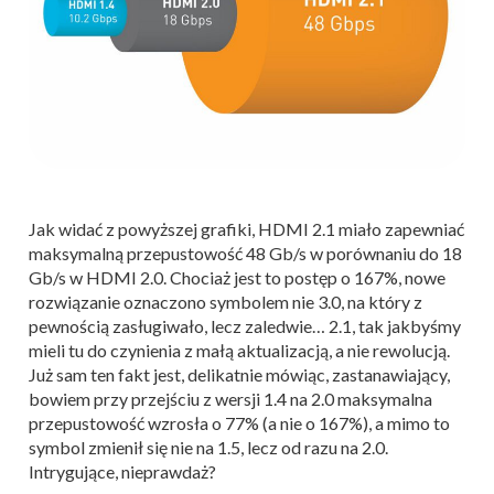
Jak widać z powyższej grafiki, HDMI 2.1 miało zapewniać
maksymalną przepustowość 48 Gb/s w porównaniu do 18
Gb/s w HDMI 2.0. Chociaż jest to postęp o 167%, nowe
rozwiązanie oznaczono symbolem nie 3.0, na który z
pewnością zasługiwało, lecz zaledwie… 2.1, tak jakbyśmy
mieli tu do czynienia z małą aktualizacją, a nie rewolucją.
Już sam ten fakt jest, delikatnie mówiąc, zastanawiający,
bowiem przy przejściu z wersji 1.4 na 2.0 maksymalna
przepustowość wzrosła o 77% (a nie o 167%), a mimo to
symbol zmienił się nie na 1.5, lecz od razu na 2.0.
Intrygujące, nieprawdaż?