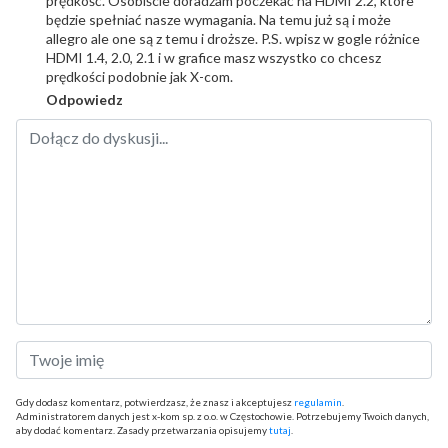
prędkość. Osobiście doradzam poczekać na HDMI 2.2, które
będzie spełniać nasze wymagania. Na temu już są i może
allegro ale one są z temu i droższe. P.S. wpisz w gogle różnice
HDMI 1.4, 2.0, 2.1 i w grafice masz wszystko co chcesz
prędkości podobnie jak X-com.
Odpowiedz
Gdy dodasz komentarz, potwierdzasz, że znasz i akceptujesz
regulamin
.
Administratorem danych jest x-kom sp. z o.o. w Częstochowie. Potrzebujemy Twoich danych,
aby dodać komentarz. Zasady przetwarzania opisujemy
tutaj
.