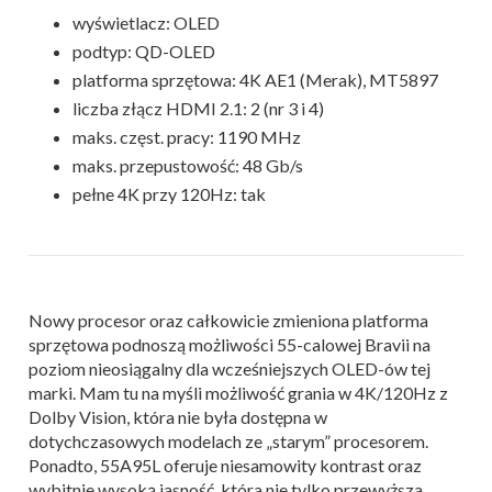
wyświetlacz: OLED
podtyp: QD-OLED
platforma sprzętowa: 4K AE1 (Merak), MT5897
liczba złącz HDMI 2.1: 2 (nr 3 i 4)
maks. częst. pracy: 1190 MHz
maks. przepustowość: 48 Gb/s
pełne 4K przy 120Hz: tak
Nowy procesor oraz całkowicie zmieniona platforma
sprzętowa podnoszą możliwości 55-calowej Bravii na
poziom nieosiągalny dla wcześniejszych OLED-ów tej
marki. Mam tu na myśli możliwość grania w 4K/120Hz z
Dolby Vision, która nie była dostępna w
dotychczasowych modelach ze „starym” procesorem.
Ponadto, 55A95L oferuje niesamowity kontrast oraz
wybitnie wysoką jasność, która nie tylko przewyższa