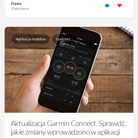
Geex
1
1
3 lata temu
Aplikacje mobilne
Gadżety
Aktualizacja Garmin Connect. Sprawdź,
jakie zmiany wprowadzono w aplikacji