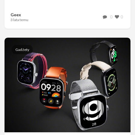
Geex
0
0
3 lata temu
Gadżety