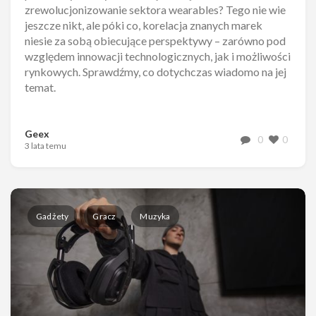
zrewolucjonizowanie sektora wearables? Tego nie wie
jeszcze nikt, ale póki co, korelacja znanych marek
niesie za sobą obiecujące perspektywy – zarówno pod
względem innowacji technologicznych, jak i możliwości
rynkowych. Sprawdźmy, co dotychczas wiadomo na jej
temat.
Geex
0
0
3 lata temu
Gadżety
Gracz
Muzyka