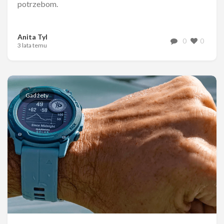
potrzebom.
Anita Tyl
0
0
3 lata temu
Gadżety