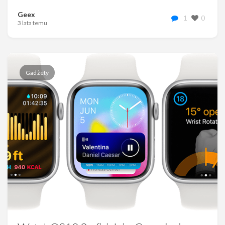
Geex
1
0
3 lata temu
Gadżety