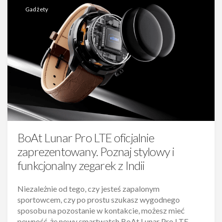
Gadżety
BoAt Lunar Pro LTE oficjalnie
zaprezentowany. Poznaj stylowy i
funkcjonalny zegarek z Indii
Niezależnie od tego, czy jesteś zapalonym
sportowcem, czy po prostu szukasz wygodnego
sposobu na pozostanie w kontakcie, możesz mieć
pewność, że nowy smartwatch BoAt Lunar Pro LTE