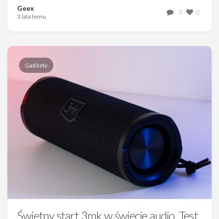
Geex
0
0
3 lata temu
Gadżety
Świetny start 3mk w świecie audio. Test