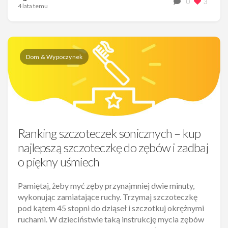
0
3
4 lata temu
Dom & Wypoczynek
Ranking szczoteczek sonicznych – kup
najlepszą szczoteczkę do zębów i zadbaj
o piękny uśmiech
Pamiętaj, żeby myć zęby przynajmniej dwie minuty,
wykonując zamiatające ruchy. Trzymaj szczoteczkę
pod kątem 45 stopni do dziąseł i szczotkuj okrężnymi
ruchami. W dzieciństwie taką instrukcję mycia zębów