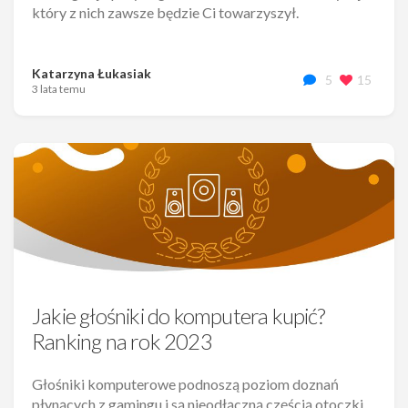
który z nich zawsze będzie Ci towarzyszył.
Katarzyna Łukasiak
5
15
3 lata temu
Jakie głośniki do komputera kupić?
Ranking na rok 2023
Głośniki komputerowe podnoszą poziom doznań
płynących z gamingu i są nieodłączną częścią otoczki