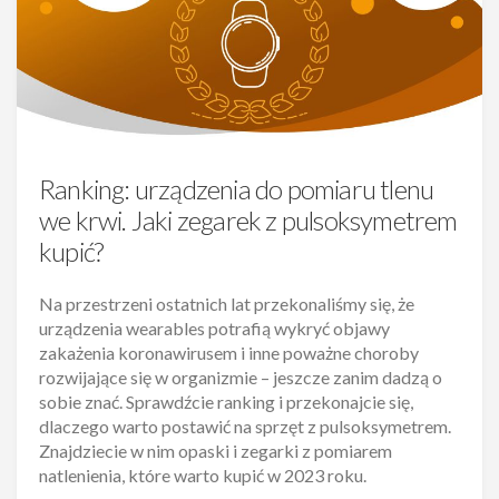
Ranking: urządzenia do pomiaru tlenu
we krwi. Jaki zegarek z pulsoksymetrem
kupić?
Na przestrzeni ostatnich lat przekonaliśmy się, że
urządzenia wearables potrafią wykryć objawy
zakażenia koronawirusem i inne poważne choroby
rozwijające się w organizmie – jeszcze zanim dadzą o
sobie znać. Sprawdźcie ranking i przekonajcie się,
dlaczego warto postawić na sprzęt z pulsoksymetrem.
Znajdziecie w nim opaski i zegarki z pomiarem
natlenienia, które warto kupić w 2023 roku.