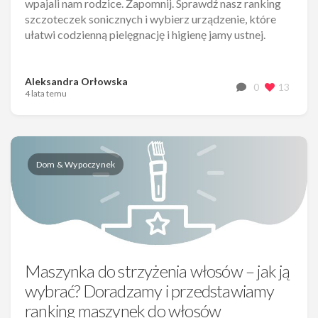
wpajali nam rodzice. Zapomnij. Sprawdź nasz ranking
szczoteczek sonicznych i wybierz urządzenie, które
ułatwi codzienną pielęgnację i higienę jamy ustnej.
Aleksandra Orłowska
0
13
4 lata temu
Dom & Wypoczynek
Maszynka do strzyżenia włosów – jak ją
wybrać? Doradzamy i przedstawiamy
ranking maszynek do włosów