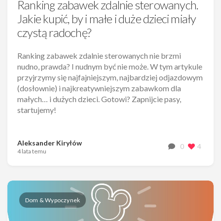
Ranking zabawek zdalnie sterowanych.
Jakie kupić, by i małe i duże dzieci miały
czystą radochę?
Ranking zabawek zdalnie sterowanych nie brzmi
nudno, prawda? I nudnym być nie może. W tym artykule
przyjrzymy się najfajniejszym, najbardziej odjazdowym
(dosłownie) i najkreatywniejszym zabawkom dla
małych… i dużych dzieci. Gotowi? Zapnijcie pasy,
startujemy!
Aleksander Kiryłów
0
4
4 lata temu
Dom & Wypoczynek