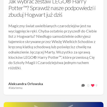
Jak wybrać zestaw LEGO® Harry
Potter™? Sprawdź nasze podpowiedzi i
zbuduj Hogwart już dziś
Magiczny świat uwielbianych czarodziejów jest na
wyciągnięcie ręki. Chyba ostatnio przyszedł do Ciebie
list z Hogwartu? Niedługo samodzielnie odkryjesz
tajemnice skrywane przez Wieżę Wielkich Schodów z
kręconą klatką schodową lub poświęcisz chwilę na
odnalezienie Jęczącej Marty. Wszystko za sprawą
klocków LEGO® Harry Potter™, które przeniosą Cię
do Szkoły Magii i Czarodziejstwa jednym ruchem
różdżki.
Aleksandra Orłowska
0
9
4 lata temu