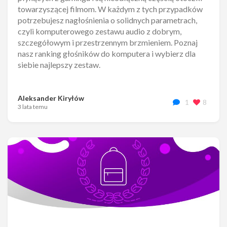
towarzyszącej filmom. W każdym z tych przypadków
potrzebujesz nagłośnienia o solidnych parametrach,
czyli komputerowego zestawu audio z dobrym,
szczegółowym i przestrzennym brzmieniem. Poznaj
nasz ranking głośników do komputera i wybierz dla
siebie najlepszy zestaw.
Aleksander Kiryłów
1
8
3 lata temu