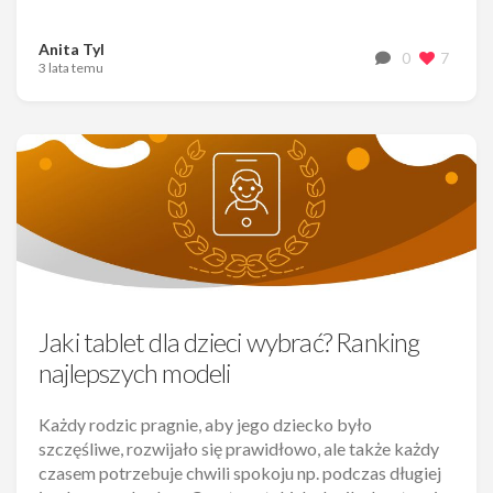
Anita Tyl
0
7
3 lata temu
Jaki tablet dla dzieci wybrać? Ranking
najlepszych modeli
Każdy rodzic pragnie, aby jego dziecko było
szczęśliwe, rozwijało się prawidłowo, ale także każdy
czasem potrzebuje chwili spokoju np. podczas długiej