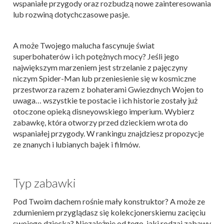
wspaniałe przygody oraz rozbudzą nowe zainteresowania
lub rozwiną dotychczasowe pasje.
A może Twojego malucha fascynuje świat
superbohaterów i ich potężnych mocy? Jeśli jego
największym marzeniem jest strzelanie z pajęczyny
niczym Spider-Man lub przeniesienie się w kosmiczne
przestworza razem z bohaterami Gwiezdnych Wojen to
uwaga… wszystkie te postacie i ich historie zostały już
otoczone opieką disneyowskiego imperium. Wybierz
zabawkę, która otworzy przed dzieckiem wrota do
wspaniałej przygody. W rankingu znajdziesz propozycje
ze znanych i lubianych bajek i filmów.
Typ zabawki
Pod Twoim dachem rośnie mały konstruktor? A może ze
zdumieniem przyglądasz się kolekcjonerskiemu zacięciu
swojego dziecka? Niezależnie od tego, jaki rodzaj zabawy