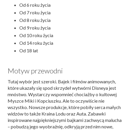
Od 6 roku życia
Od 7 roku życia
Od 8 roku życia
Od 9 roku życia
Od 10 roku życia
Od 14 roku życia
Od 18 lat
Motyw przewodni
Tutaj wybór jest szeroki. Bajek i filmów animowanych,
które ukazały się spod skrzydeł wytwórni Disneya jest
mnóstwo. Wystarczy wspomnieć chociażby o kultowej
Myszce Miki i Kopciuszku. Ale to oczywiście nie
wszystko. Nowsze produkcje, które pobiły serca małych
widzów to także Kraina Lodu oraz Auta. Zabawki
inspirowane najpiękniejszymi bajkami zachwycą malucha
– pobudzą jego wyobraźnię, odkryją przed nim nowe,