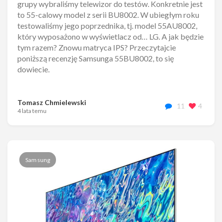
grupy wybraliśmy telewizor do testów. Konkretnie jest
to 55-calowy model z serii BU8002. W ubiegłym roku
testowaliśmy jego poprzednika, tj. model 55AU8002,
który wyposażono w wyświetlacz od… LG. A jak będzie
tym razem? Znowu matryca IPS? Przeczytajcie
poniższą recenzję Samsunga 55BU8002, to się
dowiecie.
Tomasz Chmielewski
11
4
4 lata temu
Samsung