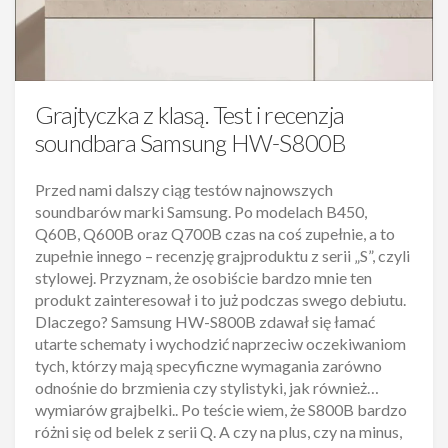
Grajtyczka z klasą. Test i recenzja
soundbara Samsung HW-S800B
Przed nami dalszy ciąg testów najnowszych
soundbarów marki Samsung. Po modelach B450,
Q60B, Q600B oraz Q700B czas na coś zupełnie, a to
zupełnie innego – recenzję grajproduktu z serii „S”, czyli
stylowej. Przyznam, że osobiście bardzo mnie ten
produkt zainteresował i to już podczas swego debiutu.
Dlaczego? Samsung HW-S800B zdawał się łamać
utarte schematy i wychodzić naprzeciw oczekiwaniom
tych, którzy mają specyficzne wymagania zarówno
odnośnie do brzmienia czy stylistyki, jak również…
wymiarów grajbelki.. Po teście wiem, że S800B bardzo
różni się od belek z serii Q. A czy na plus, czy na minus,