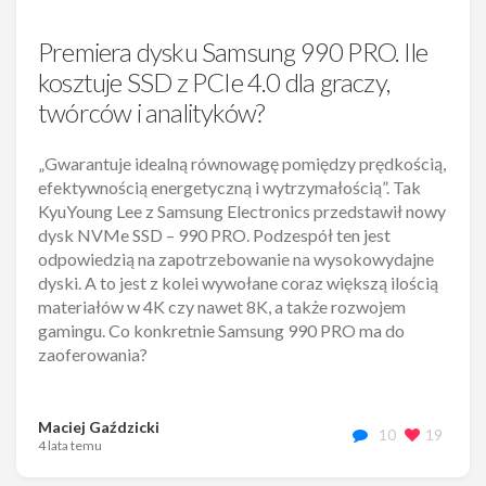
Premiera dysku Samsung 990 PRO. Ile
kosztuje SSD z PCIe 4.0 dla graczy,
twórców i analityków?
„Gwarantuje idealną równowagę pomiędzy prędkością,
efektywnością energetyczną i wytrzymałością”. Tak
KyuYoung Lee z Samsung Electronics przedstawił nowy
dysk NVMe SSD – 990 PRO. Podzespół ten jest
odpowiedzią na zapotrzebowanie na wysokowydajne
dyski. A to jest z kolei wywołane coraz większą ilością
materiałów w 4K czy nawet 8K, a także rozwojem
gamingu. Co konkretnie Samsung 990 PRO ma do
zaoferowania?
Maciej Gaździcki
10
19
4 lata temu