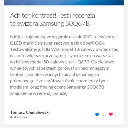
Ach ten kontrast! Test i recenzja
telewizora Samsung 50Q67B
Nie jest tajemnicą, że w gamie na rok 2022 telewizory
QLED marki Samsung zaczynają się od serii Q6x.
Testowaliśmy już dla Was model 43-calowy, a więc czas
na coś o większej przekątnej. Tym razem na warsztat
wzięliśmy model 50-calowy z serii Q67B. Co ciekawe,
w niektórych aspektach górował on nad mniejszym
bratem, jednakże w innych musiał uznać się za
pokonanego. Szczegółowe różnice pomiędzy tymi
modelami oraz finalną ocenę Samsunga 50Q67B
znajdziecie w recenzji poniżej.
Tomasz Chmielewski
19
3
4 lata temu