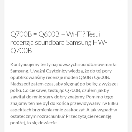
Q700B = Q600B + Wi-Fi ? Test i
recenzja soundbara Samsung HW-
Q700B
Kontynuujemy testy najnowszych soundbarów marki
Samsung. Uważni Czytelnicy wiedzą, że do tej pory
opublikowaliśmy recenzje modeli Q60B i Q600B.
Nadszedł zatem czas, aby sięgnąć po belkę z wyższej
półki. Co ciekawe, testując Q700B, czułem jakby
zawitał do mnie stary dobry znajomy. Pomimo tego
znajomy ten nie był do końca przewidywalny i w kilku
aspektach brzmienia mnie zaskoczył. A jak wypadł w
ostatecznym rozrachunku? Przeczytajcie recenzję
poniżej, to się dowiecie.