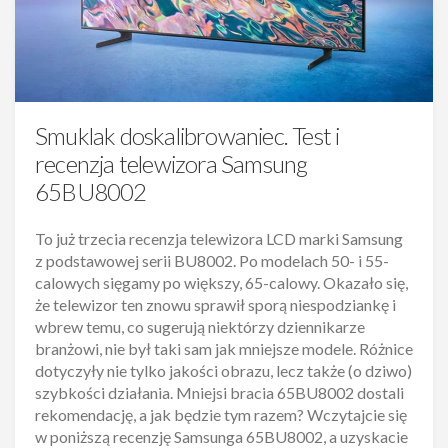
Smuklak doskalibrowaniec. Test i
recenzja telewizora Samsung
65BU8002
To już trzecia recenzja telewizora LCD marki Samsung
z podstawowej serii BU8002. Po modelach 50- i 55-
calowych sięgamy po większy, 65-calowy. Okazało się,
że telewizor ten znowu sprawił sporą niespodziankę i
wbrew temu, co sugerują niektórzy dziennikarze
branżowi, nie był taki sam jak mniejsze modele. Różnice
dotyczyły nie tylko jakości obrazu, lecz także (o dziwo)
szybkości działania. Mniejsi bracia 65BU8002 dostali
rekomendację, a jak będzie tym razem? Wczytajcie się
w poniższą recenzję Samsunga 65BU8002, a uzyskacie