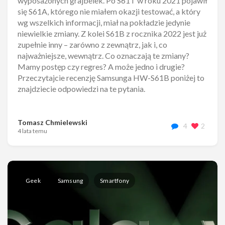
wyposażonych grajbelek. Po S61T w roku 2021 pojawił
się S61A, którego nie miałem okazji testować, a który
wg wszelkich informacji, miał na pokładzie jedynie
niewielkie zmiany. Z kolei S61B z rocznika 2022 jest już
zupełnie inny – zarówno z zewnątrz, jak i, co
najważniejsze, wewnątrz. Co oznaczają te zmiany?
Mamy postęp czy regres? A może jedno i drugie?
Przeczytajcie recenzję Samsunga HW-S61B poniżej to
znajdziecie odpowiedzi na te pytania.
Tomasz Chmielewski
4
2
4 lata temu
Geek
Samsung
Smartfony