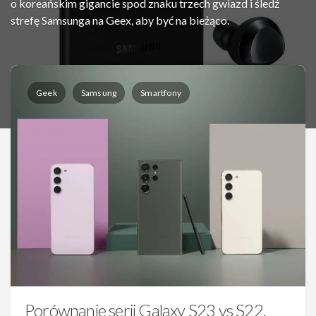
o koreańskim gigancie spod znaku trzech gwiazd i śledź
strefę Samsunga na Geex, aby być na bieżąco.
Geek
Samsung
Smartfony
Porównanie serii Galaxy S23 vs S22.