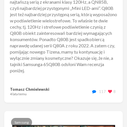
najtańszą serią z ekranami klasy 120Hz, a QN85B,
czyli najbardziej przystępnymi „Mini LED-ami”. Q80B
jest też najbardziej przystępną serią, którą wyposażono
w podświetlenie wielostrefowe. To właśnie te dwie
cechy, tj. 120Hz i strefowe podświetlenie czynią z
Q80B obiekt zainteresowań bardziej wymagających
konsumentów. Ponadto Q80B jest spadkobiercą
naprawdę udanej serii Q80A z roku 2022. A zatem czy,
pomijając nowego Tizena, mamy tu kontynuację i
wyłącznie zmiany kosmetyczne? Okazuje się, że nie, a
tajniki Samsunga 65Q80B odsłoni Wam recenzja
poniżej.
Tomasz Chmielewski
117
8
4 lata temu
Samsung