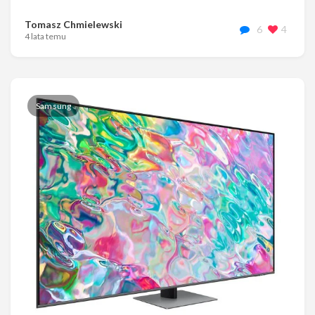
Tomasz Chmielewski
6
4
4 lata temu
Samsung