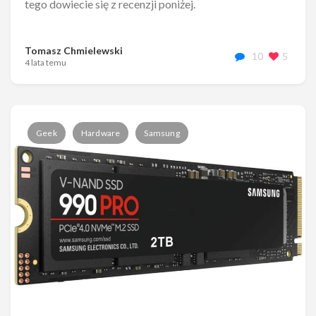
tego dowiecie się z recenzji poniżej.
Tomasz Chmielewski
10
5
4 lata temu
Geek
Hardware
Samsung