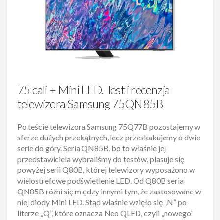
75 cali + Mini LED. Test i recenzja
telewizora Samsung 75QN85B
Po teście telewizora Samsung 75Q77B pozostajemy w
sferze dużych przekątnych, lecz przeskakujemy o dwie
serie do góry. Seria QN85B, bo to właśnie jej
przedstawiciela wybraliśmy do testów, plasuje się
powyżej serii Q80B, której telewizory wyposażono w
wielostrefowe podświetlenie LED. Od Q80B seria
QN85B różni się między innymi tym, że zastosowano w
niej diody Mini LED. Stąd właśnie wzięło się „N” po
literze „Q”, które oznacza Neo QLED, czyli „nowego”