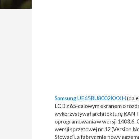
Samsung UE65BU8002KXXH
(dal
LCD z 65-calowym ekranem o rozdzi
wykorzystywał architekturę KANTSU
oprogramowania w wersji 1403.6. 
wersji sprzętowej nr 12 (Version N
Słowacji, a fabrycznie nowy egzemp