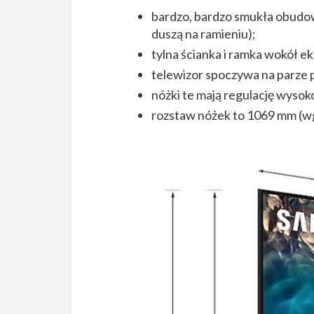
bardzo, bardzo smukła obudo
duszą na ramieniu);
tylna ścianka i ramka wokół 
telewizor spoczywa na parze 
nóżki te mają regulację wysok
rozstaw nóżek to 1069 mm (wg