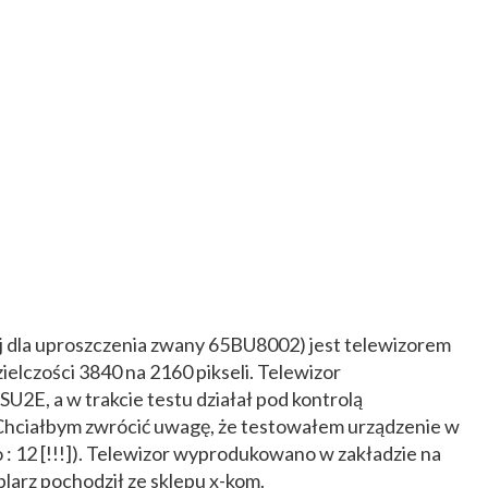
ej dla uproszczenia zwany 65BU8002) jest telewizorem
elczości 3840 na 2160 pikseli. Telewizor
2E, a w trakcie testu działał pod kontrolą
Chciałbym zwrócić uwagę, że testowałem urządzenie w
o : 12 [!!!]). Telewizor wyprodukowano w zakładzie na
larz pochodził ze sklepu x-kom.