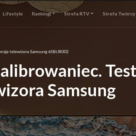
Lifestyle
Rankingi
Strefa RTV
Strefa Twórcy
ecenzja telewizora Samsung 65BU8002
librowaniec. Test
ewizora Samsung