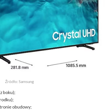
Źródło: Samsung
z boku);
środku);
 stronie obudowy;