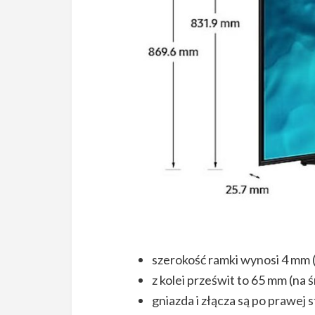
szerokość ramki wynosi 4 mm (
z kolei prześwit to 65 mm (na 
gniazda i złącza są po prawej