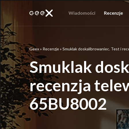
Wiadomości
Recenzje
Geex
»
Recenzje
»
Smuklak doskalibrowaniec. Test i r
Smuklak doska
recenzja tel
65BU8002