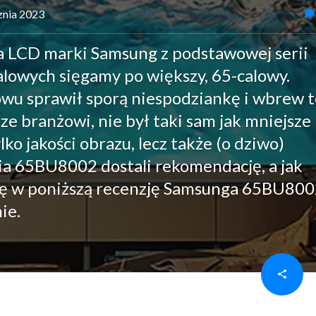
cznia 2023
ora LCD marki Samsung z podstawowej serii
lowych sięgamy po większy, 65-calowy.
nowu sprawił sporą niespodziankę i wbrew 
ze branżowi, nie był taki sam jak mniejsze
ko jakości obrazu, lecz także (o dziwo)
cia 65BU8002 dostali rekomendację, a jak
ię w poniższą recenzję Samsunga 65BU8002
ie.