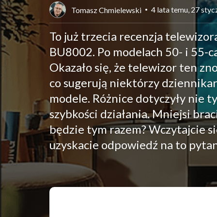
4 lata temu, 27 sty
Tomasz Chmielewski
To już trzecia recenzja telewiz
BU8002. Po modelach 50- i 55-ca
Okazało się, że telewizor ten z
co sugerują niektórzy dziennikar
modele. Różnice dotyczyły nie tyl
szybkości działania. Mniejsi bra
będzie tym razem? Wczytajcie s
uzyskacie odpowiedź na to pytan