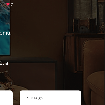
4
7
temu,
, a
Udostępnij
1. Design