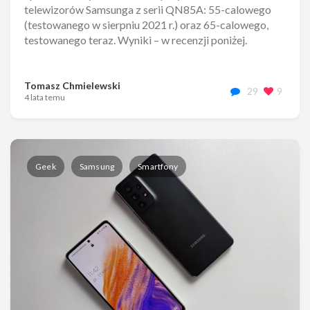
telewizorów Samsunga z serii QN85A: 55-calowego
(testowanego w sierpniu 2021 r.) oraz 65-calowego,
testowanego teraz. Wyniki – w recenzji poniżej.
Tomasz Chmielewski
29
9
4 lata temu
Geek
Samsung
Smartfony