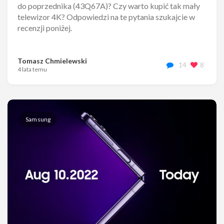
do poprzednika (43Q67A)? Czy warto kupić tak mały
telewizor 4K? Odpowiedzi na te pytania szukajcie w
recenzji poniżej.
Tomasz Chmielewski
14
8
4 lata temu
Samsung