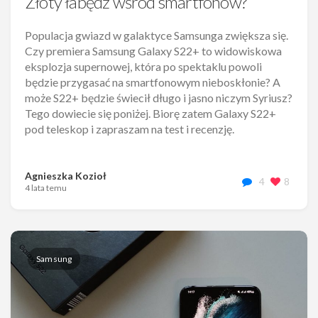
Złoty łabędź wśród smartfonów?
Populacja gwiazd w galaktyce Samsunga zwiększa się.
Czy premiera Samsung Galaxy S22+ to widowiskowa
eksplozja supernowej, która po spektaklu powoli
będzie przygasać na smartfonowym nieboskłonie? A
może S22+ będzie świecił długo i jasno niczym Syriusz?
Tego dowiecie się poniżej. Biorę zatem Galaxy S22+
pod teleskop i zapraszam na test i recenzję.
Agnieszka Kozioł
4
8
4 lata temu
Samsung