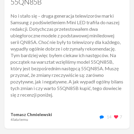
55QN85B
No i stało się – druga generacja telewizorów marki
Samsung z podświetleniem Mini LED trafiła do naszej
redakcji. Dotychczas przetestowałem dwa
ubiegłoroczne modele z podstawowej miniledowej
serii QN85A. Choć nie były to telewizory dla każdego,
wypadły ogólnie dobrze i otrzymały rekomendację.
Tym bardziej więc byłem ciekaw ich następców. Na
początek na warsztat wzięliśmy model 55QN85B,
który jest bezpośrednim następcą 55QN85A. Muszę
przyznać, że zmiany rzeczywiście są: zarówno
pozytywne, jak i negatywne. A jak wypadł ogólny bilans
tych zmian i czy warto 55QN85B kupić, tego dowiecie
się z recenzji poniżej.
Tomasz Chmielewski
14
7
4 lata temu