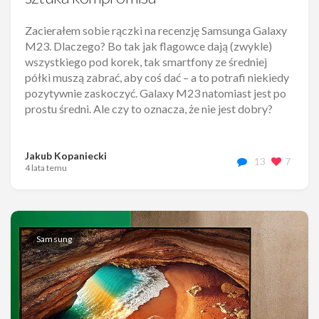
Zacierałem sobie rączki na recenzję Samsunga Galaxy
M23. Dlaczego? Bo tak jak flagowce dają (zwykle)
wszystkiego pod korek, tak smartfony ze średniej
półki muszą zabrać, aby coś dać – a to potrafi niekiedy
pozytywnie zaskoczyć. Galaxy M23 natomiast jest po
prostu średni. Ale czy to oznacza, że nie jest dobry?
Jakub Kopaniecki
13
7
4 lata temu
Samsung