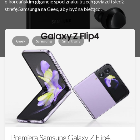
o koreańskim gigancie spod znaku trzech gwiazd i śledź
strefę Samsunga na Geex, aby być na bieżąco.
Geek
Samsung
Smartfony
Premiera Samsung Galaxy Z Flip4.