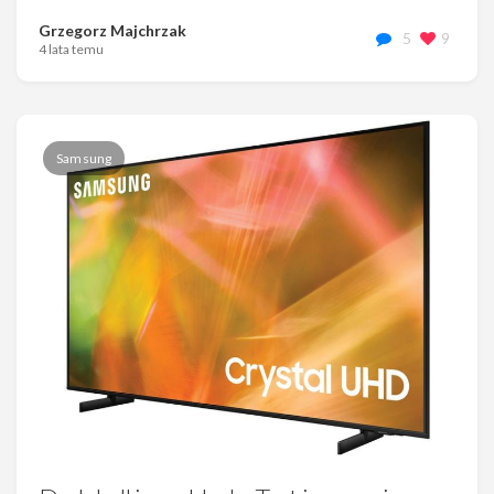
Grzegorz Majchrzak
5
9
4 lata temu
Samsung