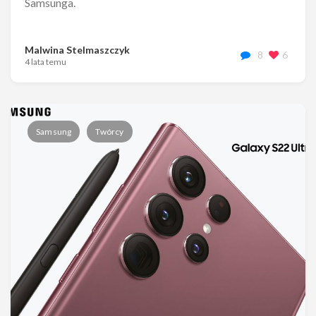
Samsunga.
Malwina Stelmaszczyk
8
6
4 lata temu
Samsung
Twórcy