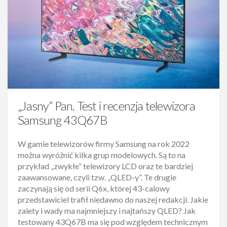
„Jasny” Pan. Test i recenzja telewizora
Samsung 43Q67B
W gamie telewizorów firmy Samsung na rok 2022
można wyróżnić kilka grup modelowych. Są to na
przykład „zwykłe” telewizory LCD oraz te bardziej
zaawansowane, czyli tzw. „QLED-y”. Te drugie
zaczynają się od serii Q6x, której 43-calowy
przedstawiciel trafił niedawno do naszej redakcji. Jakie
zalety i wady ma najmniejszy i najtańszy QLED? Jak
testowany 43Q67B ma się pod względem technicznym