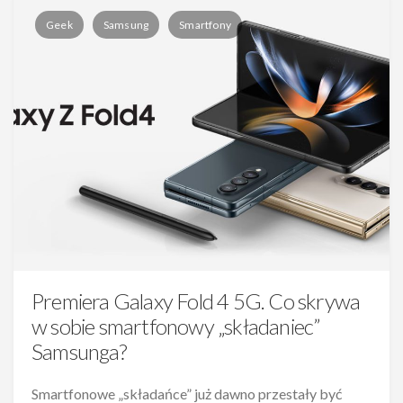
Geek
Samsung
Smartfony
Premiera Galaxy Fold 4 5G. Co skrywa
w sobie smartfonowy „składaniec”
Samsunga?
Smartfonowe „składańce” już dawno przestały być