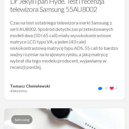
Dr Jekyll i pan Hyde. Test i recenzja
telewizora Samsung 55AU8002
Czas na test ostatniego telewizora marki Samsung z
serii AU8002. Spośród dotychczas przetestowanych
modeli dwa (50 i 65 cali) miały wysokokontrastowe
matryce LCD typu VA, a jeden (43 cale)
niskokontrastową matrycę typu ADS. 55 cali to bardzo
ważny rozmiar na krajowym rynku, a jaką matrycę
wybrał dla tego modelu producent, wyjawiamy w
recenzji poniżej.
Tomasz Chmielewski
9
4
4 lata temu
Samsung