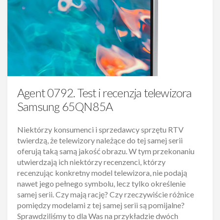
Agent 0792. Test i recenzja telewizora
Samsung 65QN85A
Niektórzy konsumenci i sprzedawcy sprzętu RTV
twierdzą, że telewizory należące do tej samej serii
oferują taką samą jakość obrazu. W tym przekonaniu
utwierdzają ich niektórzy recenzenci, którzy
recenzując konkretny model telewizora, nie podają
nawet jego pełnego symbolu, lecz tylko określenie
samej serii. Czy mają rację? Czy rzeczywiście różnice
pomiędzy modelami z tej samej serii są pomijalne?
Sprawdziliśmy to dla Was na przykładzie dwóch