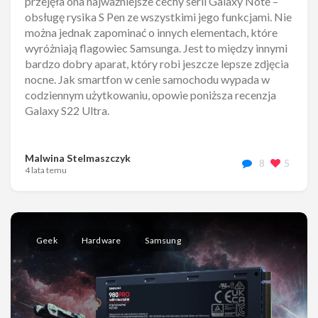
przejęła ona najważniejsze cechy serii Galaxy Note –
obsługę rysika S Pen ze wszystkimi jego funkcjami. Nie
można jednak zapominać o innych elementach, które
wyróżniają flagowiec Samsunga. Jest to między innymi
bardzo dobry aparat, który robi jeszcze lepsze zdjęcia
nocne. Jak smartfon w cenie samochodu wypada w
codziennym użytkowaniu, opowie poniższa recenzja
Galaxy S22 Ultra.
Malwina Stelmaszczyk
8
5
4 lata temu
Geek
Hardware
Samsung