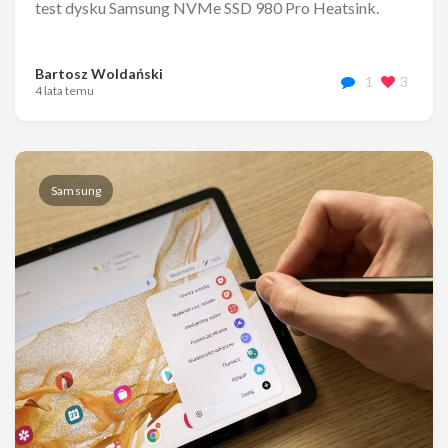
test dysku Samsung NVMe SSD 980 Pro Heatsink.
Bartosz Woldański
1
3
4 lata temu
Samsung