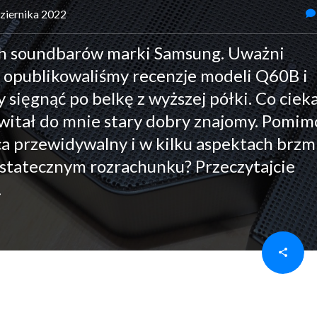
dziernika 2022
h soundbarów marki Samsung. Uważni
ry opublikowaliśmy recenzje modeli Q60B i
 sięgnąć po belkę z wyższej półki. Co ciek
witał do mnie stary dobry znajomy. Pomim
ca przewidywalny i w kilku aspektach brzm
ostatecznym rozrachunku? Przeczytajcie
.