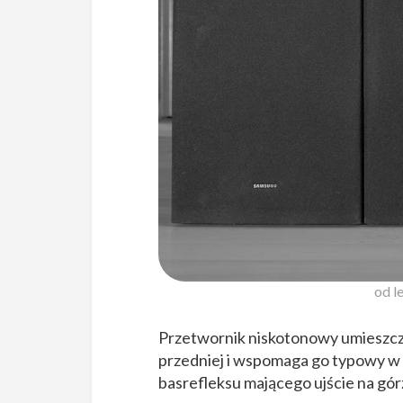
od l
Przetwornik niskotonowy umieszczo
przedniej i wspomaga go typowy w 
basrefleksu mającego ujście na górz