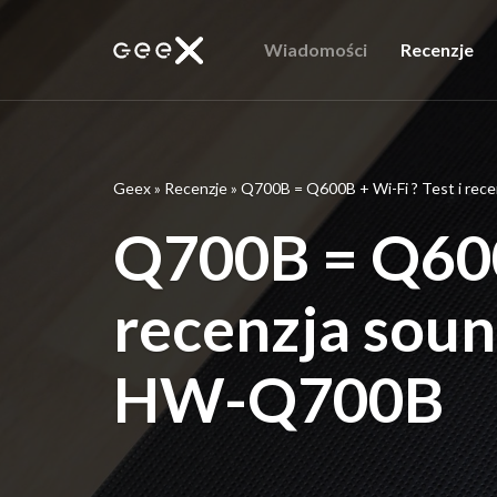
Wiadomości
Recenzje
Geex
»
Recenzje
»
Q700B = Q600B + Wi-Fi ? Test i re
Q700B = Q600B
recenzja sou
HW-Q700B