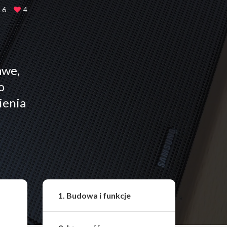
6
4
awe,
o
ienia
Udostępnij
1. Budowa i funkcje