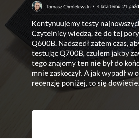
4 lata temu, 21 paź
Tomasz Chmielewski
Kontynuujemy testy najnowszyc
Czytelnicy wiedzą, że do tej po
Q600B. Nadszedł zatem czas, aby
testując Q700B, czułem jakby za
tego znajomy ten nie był do koń
mnie zaskoczył. A jak wypadł w 
recenzję poniżej, to się dowiecie