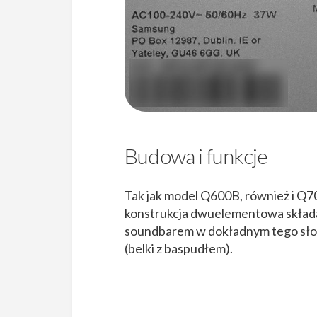
Budowa i funkcje
Tak jak model Q600B, również i Q70
konstrukcja dwuelementowa składaj
soundbarem w dokładnym tego słow
(belki z baspudłem).