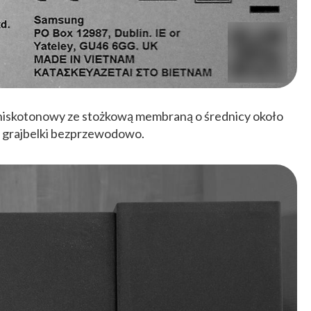
niskotonowy ze stożkową membraną o średnicy około
z grajbelki bezprzewodowo.