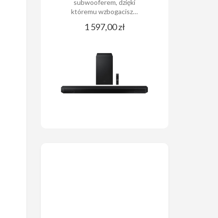
subwooferem, dzięki
któremu wzbogacisz…
1 597,00 zł