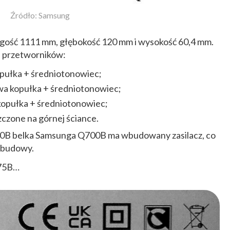
Źródło: Samsung
ugość 1111 mm, głębokość 120 mm i wysokość 60,4 mm.
h przetworników:
pułka + średniotonowiec;
wa kopułka + średniotonowiec;
opułka + średniotonowiec;
czone na górnej ściance.
0B belka Samsunga Q700B ma wbudowany zasilacz, co
obudowy.
B75B…