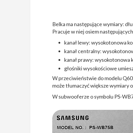
Belka ma następujące wymiary: dł
Pracuje w niej osiem następującyc
kanał lewy: wysokotonowa ko
kanał centralny: wysokotono
kanał prawy: wysokotonowa k
głośniki wysokościowe umiesz
W przeciwieństwie do modelu Q60
może tłumaczyć większe wymiary 
W subwooferze o symbolu PS-W