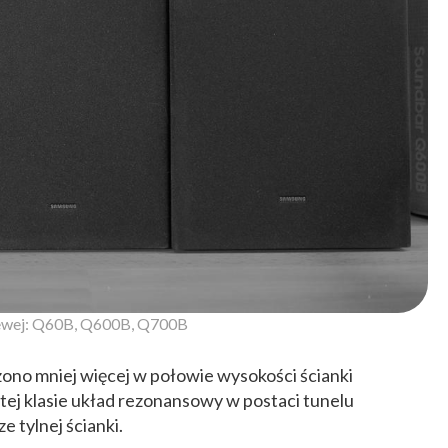
ewej: Q60B, Q600B, Q700B
no mniej więcej w połowie wysokości ścianki
tej klasie układ rezonansowy w postaci tunelu
e tylnej ścianki.