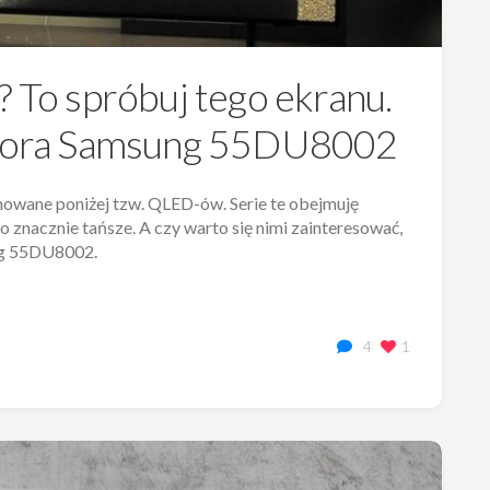
? To spróbuj tego ekranu.
wizora Samsung 55DU8002
nowane poniżej tzw. QLED-ów. Serie te obejmuję
o znacznie tańsze. A czy warto się nimi zainteresować,
ung 55DU8002.
4
1