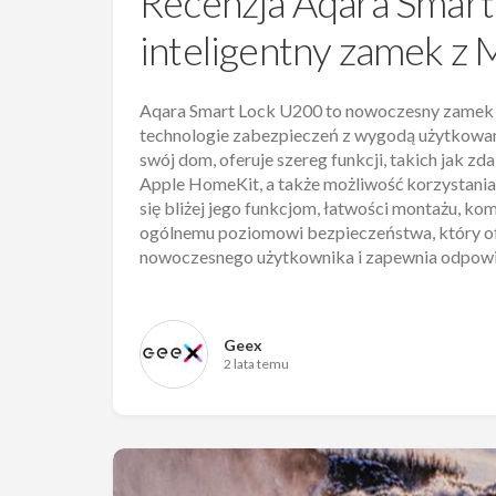
Recenzja Aqara Smart
inteligentny zamek z 
Aqara Smart Lock U200 to nowoczesny zamek i
technologie zabezpieczeń z wygodą użytkowan
swój dom, oferuje szereg funkcji, takich jak zd
Apple HomeKit, a także możliwość korzystania z
się bliżej jego funkcjom, łatwości montażu, k
ogólnemu poziomowi bezpieczeństwa, który of
nowoczesnego użytkownika i zapewnia odpowi
Geex
2 lata temu