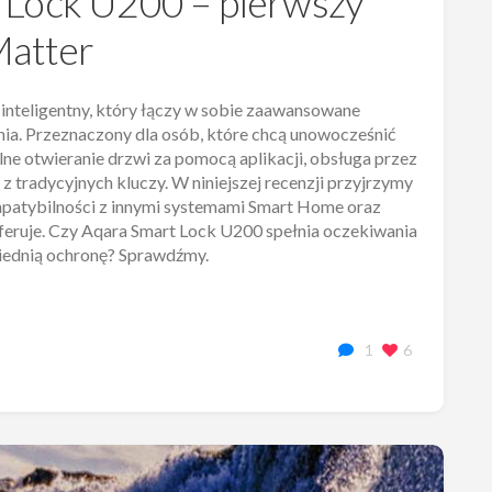
 Lock U200 – pierwszy
Matter
nteligentny, który łączy w sobie zaawansowane
ia. Przeznaczony dla osób, które chcą unowocześnić
alne otwieranie drzwi za pomocą aplikacji, obsługa przez
 tradycyjnych kluczy. W niniejszej recenzji przyjrzymy
ompatybilności z innymi systemami Smart Home oraz
eruje. Czy Aqara Smart Lock U200 spełnia oczekiwania
ednią ochronę? Sprawdźmy.
1
6