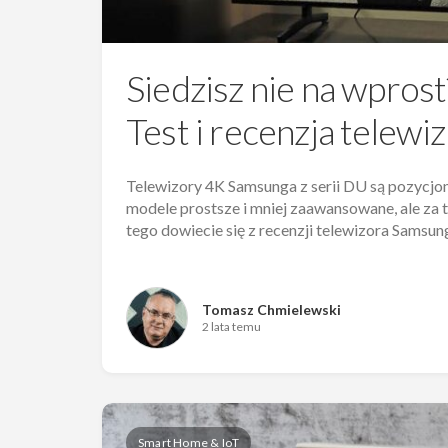
Siedzisz nie na wprost
Test i recenzja tele
Telewizory 4K Samsunga z serii DU są pozycjo
modele prostsze i mniej zaawansowane, ale za t
tego dowiecie się z recenzji telewizora Sams
Tomasz Chmielewski
2 lata temu
Smart Home & IoT