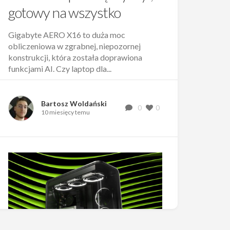
gotowy na wszystko
Gigabyte AERO X16 to duża moc
obliczeniowa w zgrabnej, niepozornej
konstrukcji, która została doprawiona
funkcjami AI. Czy laptop dla...
Bartosz Woldański
0
0
10 miesięcy temu