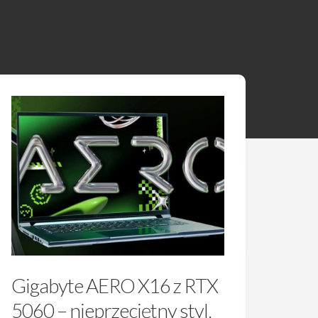
Gigabyte AERO X16 z RTX
5060 – nieprzeciętny styl,