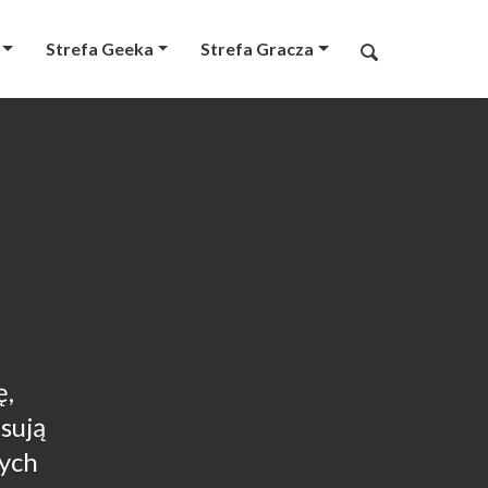
Strefa Geeka
Strefa Gracza
ę,
sują
zych