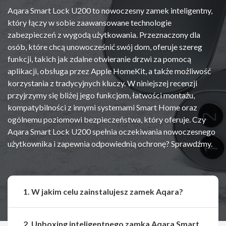
Aqara Smart Lock U200 to nowoczesny zamek inteligentny,
który łączy w sobie zaawansowane technologie
zabezpieczeń z wygodą użytkowania. Przeznaczony dla
osób, które chcą unowocześnić swój dom, oferuje szereg
funkcji, takich jak zdalne otwieranie drzwi za pomocą
aplikacji, obsługa przez Apple HomeKit, a także możliwość
korzystania z tradycyjnych kluczy. W niniejszej recenzji
przyjrzymy się bliżej jego funkcjom, łatwości montażu,
kompatybilności z innymi systemami Smart Home oraz
ogólnemu poziomowi bezpieczeństwa, który oferuje. Czy
Aqara Smart Lock U200 spełnia oczekiwania nowoczesnego
użytkownika i zapewnia odpowiednią ochronę? Sprawdźmy.
1. W jakim celu zainstalujesz zamek Aqara?
2. Unboxing inteligentnego zamka Aqara Smart