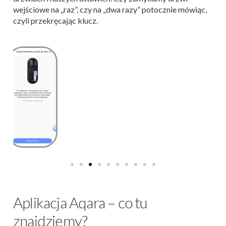
wejściowe na „raz”, czy na „dwa razy” potocznie mówiąc,
czyli przekręcając klucz.
Aplikacja Aqara – co tu
znajdziemy?