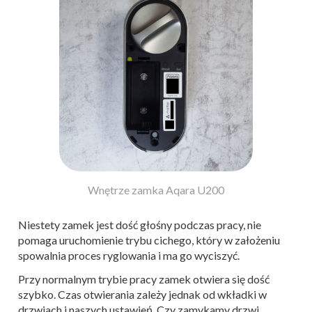
Wnętrze zamka Aqara U200
Niestety zamek jest dość głośny podczas pracy, nie
pomaga uruchomienie trybu cichego, który w założeniu
spowalnia proces ryglowania i ma go wyciszyć.
Przy normalnym trybie pracy zamek otwiera się dość
szybko. Czas otwierania zależy jednak od wkładki w
drzwiach i naszych ustawień. Czy zamykamy drzwi