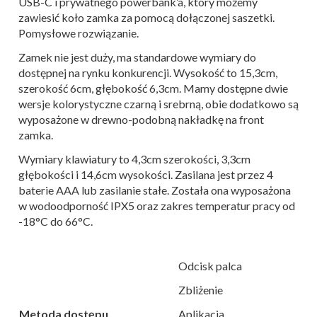
USB-C i prywatnego powerbank’a, który możemy
zawiesić koło zamka za pomocą dołączonej saszetki.
Pomysłowe rozwiązanie.
Zamek nie jest duży, ma standardowe wymiary do
dostępnej na rynku konkurencji. Wysokość to 15,3cm,
szerokość 6cm, głębokość 6,3cm.
Mamy dostępne dwie
wersje kolorystyczne czarną i srebrną, obie dodatkowo są
wyposażone w drewno-podobną nakładkę na front
zamka.
Wymiary klawiatury to 4,3cm szerokości, 3,3cm
głębokości i 14,6cm wysokości. Zasilana jest przez 4
baterie AAA lub zasilanie stałe. Została ona wyposażona
w wodoodporność IPX5 oraz zakres temperatur pracy od
-18°C do 66°C.
Odcisk palca
Zbliżenie
Metoda dostępu
Aplikacja