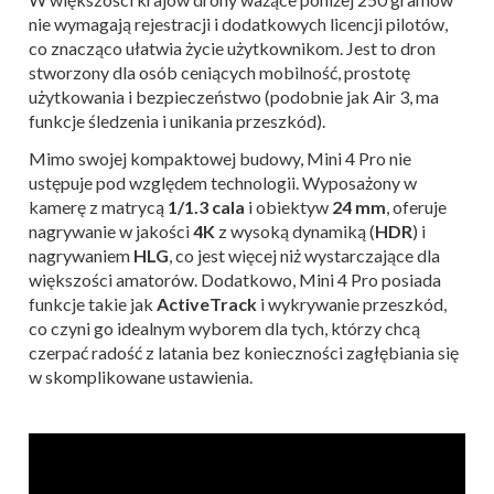
nie wymagają rejestracji i dodatkowych licencji pilotów,
co znacząco ułatwia życie użytkownikom. Jest to dron
stworzony dla osób ceniących mobilność, prostotę
użytkowania i bezpieczeństwo (podobnie jak Air 3, ma
funkcje śledzenia i unikania przeszkód).
Mimo swojej kompaktowej budowy, Mini 4 Pro nie
ustępuje pod względem technologii. Wyposażony w
kamerę z matrycą
1/1.3 cala
i obiektyw
24 mm
, oferuje
nagrywanie w jakości
4K
z wysoką dynamiką (
HDR
) i
nagrywaniem
HLG
, co jest więcej niż wystarczające dla
większości amatorów. Dodatkowo, Mini 4 Pro posiada
funkcje takie jak
ActiveTrack
i wykrywanie przeszkód,
co czyni go idealnym wyborem dla tych, którzy chcą
czerpać radość z latania bez konieczności zagłębiania się
w skomplikowane ustawienia.