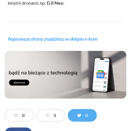
innymi dronami, np.
DJI Neo
.
Najnowsze drony znajdziesz w sklepie x-kom
0
3
0