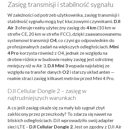
Zasięg transmisji i stabilność sygnału
W zależności od potrzeb użytkownika, zasięg transmisji i
stabilność sygnału mogą być kluczowymi czynnikami.
DJI
Air 3
oferuje realny użyteczny zasięg do
4 km
(10 km w
strefie CE, 20 km w strefie FCC), dzięki zaawansowanemu
systemowi transmisji
O4
, co czyni go odpowiednim do
profesjonalnych zadań na większych odległościach.
Mini
4 Pro
korzysta również z O4, jednak ze względu na
drobne różnice w budowie realny zasięg jest odrobinę
mniejszy niż w Air 3.
DJI Mini 3
wypada najsłabiej ze
względu na transfer danych
O2
i starszy układ anten —
realnie straci zasięg kilkaset metrów przed Mini 4 Pro.
DJI Cellular Dongle 2 – zasięg w
najtrudniejszych warunkach
A co jeśli zasięg okaże się za mały lub sygnał zbyt
zakłócony przez przeszkody? To zdarza się nawet na
bliskich odległościach. DJI wprowadziło swój adapter
sieci LTE –
DJI Cellular Dongle 2
. Jest on zgodny z DJI Air