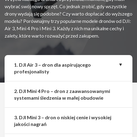
wybrać swój nowy sprzęt. Co jednak zrobić, gdy wszystkie
drony wydają się podobne? Czy warto dopłacać do wyższego
modelu? Porównajmy trzy popularne modele dronów od DJI:
Air 3, Mini 4 Pro i Mini 3. Każdy z nich ma unikalne cechy i
zalety, które warto rozważyć przed zakupem.
1. DJI Air 3 – dron dla aspirującego
profesjonalisty
2. DJI Mini 4 Pro – dron z zaawansowanymi
systemami śledzenia w małej obudowie
3. DJI Mini 3 – dron o niskiej cenie i wysokiej
jakości nagrań