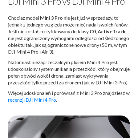
DJI Mini 3 Pro vs DJI Mini 4 Pro
Chociaż model
Mini 3 Pro
nie jest już w sprzedaży, to
jednak z jednego względu może mieć nadal swoich fanów.
Jeśli nie został certyfikowany do klasy
C0
,
ActiveTrack
nie jest ograniczony wymogami odległości od śledzonego
obiektu tak, jak są ograniczone nowe drony (50 m, w tym
DJI Mini 4 Pro i Air 3).
Natomiast niezaprzeczalnym plusem Mini 4 Pro jest
udoskonalony system unikania przeszkód, który obejmuje
pełen obwód wokół drona, zamiast wykrywania
przeszkód tylko przed i za dronem (jak w DJI Mini 3 Pro).
Więcej udoskonaleń i porównań z Mini 3 Pro znajdziesz w
recenzji DJI Mini 4 Pro
.