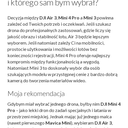
i którego sam bym wybrał?
Decyzja między
DJI Air 3
,
Mini 4 Pro
a
Mini 3
powinna
zależeć od Twoich potrzeb i oczekiwań. Jeśli szukasz
drona do profesjonalnych zastosowań, gdzie liczy się
jakość obrazu i stabilność lotu, Air 3 będzie lepszym
wyborem. Jeśli natomiast zależy Ci na mobilności,
prostocie użytkowania i możliwości lotów bez
konieczności rejestracji, Mini 4 Pro oferuje najlepszy
kompromis między funkcjonalnością a wygodą.
Natomiast Mini 3 to doskonały wybór dla osób
szukających modelu w przystępnej cenie z bardzo dobrą
kamerą do tworzenia materiałów wideo.
Moja rekomendacja
Gdybym miał wybrać jednego drona, byłby nim
DJI Mini 4
Pro
– jako lekki dron do zadań specjalnych i latania w
przestrzeni miejskiej. Jednak mając już jednego malca
(nawet pierwszego
Mavica Mini
), wybieram
DJI Air 3
,