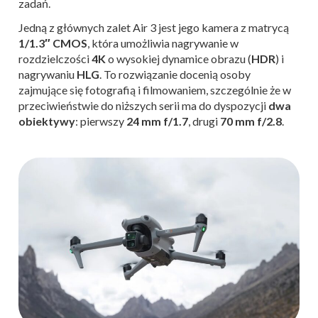
zadań.
Jedną z głównych zalet Air 3 jest jego kamera z matrycą
1/1.3″ CMOS
, która umożliwia nagrywanie w
rozdzielczości
4K
o wysokiej dynamice obrazu (
HDR
) i
nagrywaniu
HLG
. To rozwiązanie docenią osoby
zajmujące się fotografią i filmowaniem, szczególnie że w
przeciwieństwie do niższych serii ma do dyspozycji
dwa
obiektywy
: pierwszy
24 mm f/1.7
, drugi
70 mm f/2.8
.