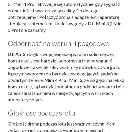
3 i Mini 4 Pro i aktywuje się automatycznie, gdy sygnał z
drona nie jest wystarczająco silny. Co do tego
potrzebujemy? Połączyć drona z adapterem i aparaturę
sterującą z internetem. Takiej wygody z DJI Mini 3 (i Mini
3 Pro) nie zaznamy.
Odporność na warunki pogodowe
DJI Air 3
, dzięki swojej większej wadze i solidniejszej
konstrukcji, jest bardziej odporny na trudne warunki
pogodowe, takie jak silny wiatr czy mżawka. Czyni go to
lepszym wyborem do bardziej wymagających zadań na
otwartym terenie.
Mini 4 Pro
i
Mini 3
, ze względu na lekką
konstrukcję, są bardziej podatne na podmuchy wiatru i nie
zaleca się latania nimi w niesprzyjających warunkach
atmosferycznych.
Głośność podczas lotu
Głośność drona podczas lotu jest ważnym czynnikiem,
zwłaszcza jeśli planujesz używać go w miejscach