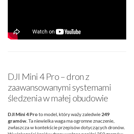
DJI Mini 4 Pro – dron z
zaawansowanymi systemami
śledzenia w małej obudowie
DJI Mini 4 Pro
to model, który waży zaledwie
249
gramów
. Ta niewielka waga ma ogromne znaczenie,
zwłaszcza w kontekście przepisów dotyczących dronów.
W większości krajów drony ważące poniżej 250 gramów