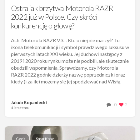
Ostra jak brzytwa Motorola RAZR
2022 już w Polsce. Czy skróci
konkurencję o głowę?
Ach, Motorola RAZR V3… Kto o niej nie marzył? To
ikona telekomunikacji i symbol prawdziwego luksusu w
pierwszych latach XXI wieku. Jej duchowi następcy z
2019 i 2020 roku rynku może nie podbili, ale skutecznie
obudzili wspomnienia. Sprawdzamy, czy Motorola
RAZR 2022 godnie dzierży nazwę poprzedniczki oraz
kiedy (i za ile) możemy się jej spodziewać nad Wisłą.
Jakub Kopaniecki
0
2
4 lata temu
Geek
Smartfony