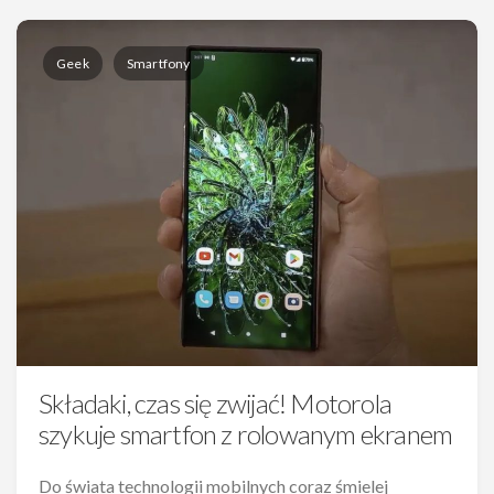
Geek
Smartfony
Składaki, czas się zwijać! Motorola
szykuje smartfon z rolowanym ekranem
Do świata technologii mobilnych coraz śmielej