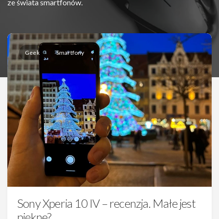
ze świata smartfonów.
Geek
Smartfony
Sony Xperia 10 IV – recenzja. Małe jest
piękne?