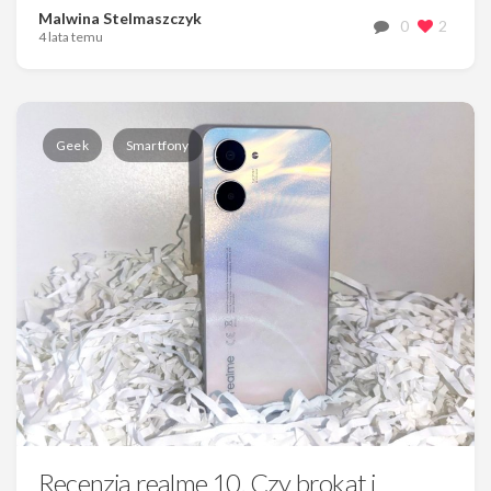
Malwina Stelmaszczyk
0
2
4 lata temu
Geek
Smartfony
Recenzja realme 10. Czy brokat i