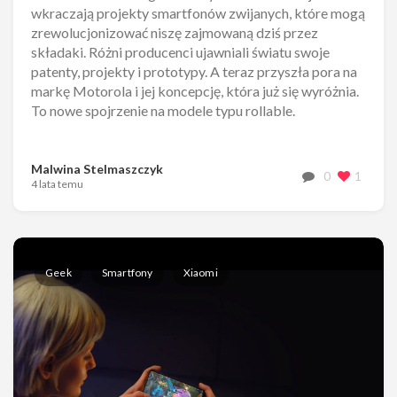
wkraczają projekty smartfonów zwijanych, które mogą
zrewolucjonizować niszę zajmowaną dziś przez
składaki. Różni producenci ujawniali światu swoje
patenty, projekty i prototypy. A teraz przyszła pora na
markę Motorola i jej koncepcję, która już się wyróżnia.
To nowe spojrzenie na modele typu rollable.
Malwina Stelmaszczyk
0
1
4 lata temu
Geek
Smartfony
Xiaomi