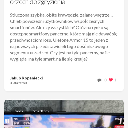
orzech do zgryzienia
Stłuczona szybka, obite krawędzie, zalane wnętrze…
Chleb powszedni użytkowników współczesnych
smartfonów. Ale czy wszystkich? Otóż na rynku są
dostępne smartfony pancerne, które mają nie dawać się
przeciwnościom losu. Ulefone Armor 15 to jeden z
najnowszych przedstawicieli tego dość niszowego
segmentu urządzeń. Czy jest na tyle pancerny, na ile
wygląda i na tyle smart, na ile się kreuje?
Jakub Kopaniecki
0
1
4 lata temu
Geek
Smartfony