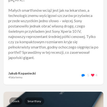
Małych smartfonów wciąż jest jak na lekarstwo, a
technologicznemu wyścigowi szczurów przyświeca
przede wszystkim jedno słowo – więcej. Sony
postanowiło jednak obrać własną drogę, czego
świetnym przykładem jest Sony Xperia 10 IV,
najnowszy reprezentant średniej półki cenowej. Tylko
czy za kompaktowym rozmiarem kryje się
pełnokrwisty smartfon, godny ochoczego sięgnięcia po
portfel? Sprawdźmy w tej recenzji, co zaserwował
japoński gigant.
Jakub Kopaniecki
5
4
4 lata temu
Geek
Smartfony