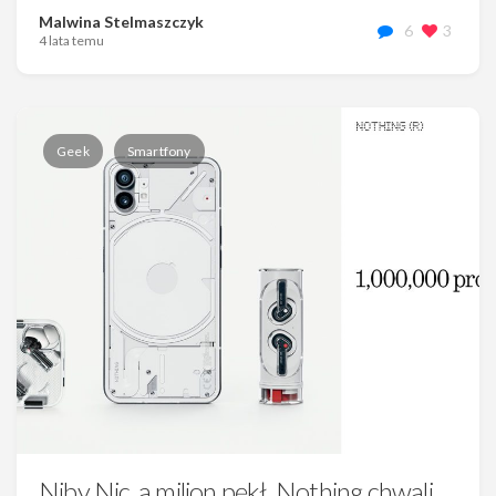
Malwina Stelmaszczyk
6
3
4 lata temu
Geek
Smartfony
Niby Nic, a milion pękł. Nothing chwali