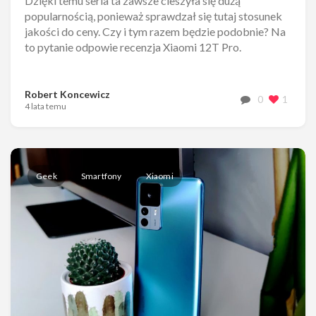
Dzięki temu seria ta zawsze cieszyła się dużą
popularnością, ponieważ sprawdzał się tutaj stosunek
jakości do ceny. Czy i tym razem będzie podobnie? Na
to pytanie odpowie recenzja Xiaomi 12T Pro.
Robert Koncewicz
0
1
4 lata temu
Geek
Smartfony
Xiaomi