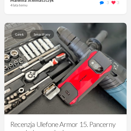
Malwina Stelmaszczyk
3
3
4 lata temu
Geek
Smartfony
Recenzja Ulefone Armor 15. Pancerny