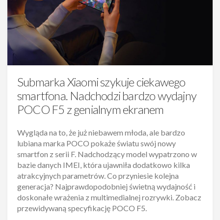
Submarka Xiaomi szykuje ciekawego
smartfona. Nadchodzi bardzo wydajny
POCO F5 z genialnym ekranem
Wygląda na to, że już niebawem młoda, ale bardzo
lubiana marka POCO pokaże światu swój nowy
smartfon z serii F. Nadchodzący model wypatrzono w
bazie danych IMEI, która ujawniła dodatkowo kilka
atrakcyjnych parametrów. Co przyniesie kolejna
generacja? Najprawdopodobniej świetną wydajność i
doskonałe wrażenia z multimedialnej rozrywki. Zobacz
przewidywaną specyfikację POCO F5.