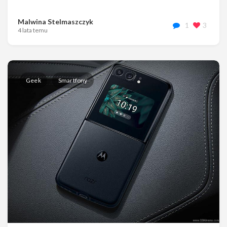
Malwina Stelmaszczyk
1
3
4 lata temu
Geek
Smartfony