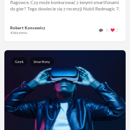
flagowce. Czy może konkurować z innymi smartfonami
do gier? Tego dowiecie się z recenzji Nubii Redmagic 7.
Robert Koncewicz
0
2
4 lata temu
Geek
Smartfony