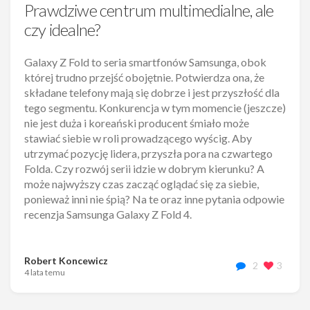
Prawdziwe centrum multimedialne, ale
czy idealne?
Galaxy Z Fold to seria smartfonów Samsunga, obok
której trudno przejść obojętnie. Potwierdza ona, że
składane telefony mają się dobrze i jest przyszłość dla
tego segmentu. Konkurencja w tym momencie (jeszcze)
nie jest duża i koreański producent śmiało może
stawiać siebie w roli prowadzącego wyścig. Aby
utrzymać pozycję lidera, przyszła pora na czwartego
Folda. Czy rozwój serii idzie w dobrym kierunku? A
może najwyższy czas zacząć oglądać się za siebie,
ponieważ inni nie śpią? Na te oraz inne pytania odpowie
recenzja Samsunga Galaxy Z Fold 4.
Robert Koncewicz
2
3
4 lata temu