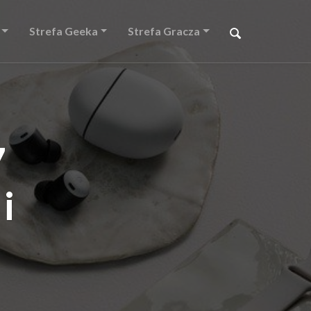
Strefa Geeka
Strefa Gracza
7
i