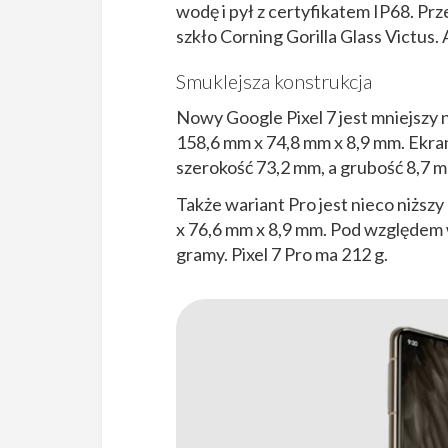
wodę i pył z certyfikatem IP68. Pr
szkło Corning Gorilla Glass Victus
Smuklejsza konstrukcja
Nowy Google Pixel 7 jest mniejszy n
158,6 mm x 74,8 mm x 8,9 mm. Ekran
szerokość 73,2 mm, a grubość 8,7 mm
Także wariant Pro jest nieco niższy 
x 76,6 mm x 8,9 mm. Pod względem w
gramy. Pixel 7 Pro ma 212 g.