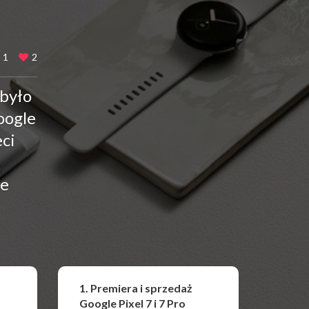
1
2
Obyło
oogle
eci
le
Udostępnij
1. Premiera i sprzedaż
Google Pixel 7 i 7 Pro