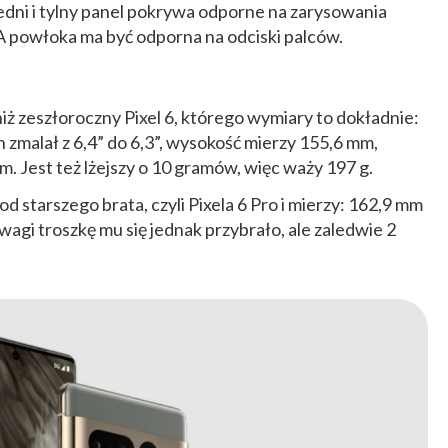
zedni i tylny panel pokrywa odporne na zarysowania
. A powłoka ma być odporna na odciski palców.
iż zeszłoroczny Pixel 6, którego wymiary to dokładnie:
 zmalał z 6,4” do 6,3”, wysokość mierzy 155,6 mm,
. Jest też lżejszy o 10 gramów, więc waży 197 g.
od starszego brata, czyli Pixela 6 Pro i mierzy: 162,9 mm
agi troszkę mu się jednak przybrało, ale zaledwie 2