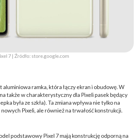
xel 7 | Źródło: store.google.com
aluminiowa ramka, która łączy ekran i obudowę. W
na także w charakterystyczny dla Pixeli pasek będący
epka była ze szkła). Ta zmiana wpływa nie tylko na
nowych Pixeli, ale również na trwałość konstrukcji.
model podstawowy Pixel 7 mają konstrukcję odporną na