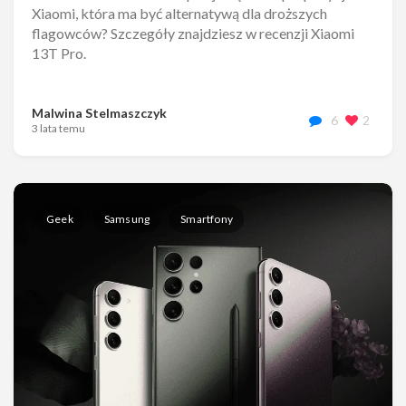
Xiaomi, która ma być alternatywą dla droższych
flagowców? Szczegóły znajdziesz w recenzji Xiaomi
13T Pro.
Malwina Stelmaszczyk
6
2
3 lata temu
Geek
Samsung
Smartfony