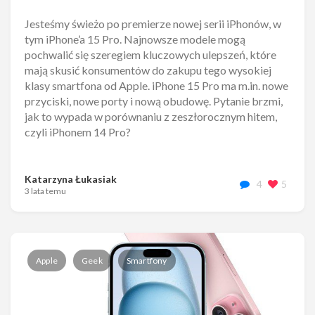
Jesteśmy świeżo po premierze nowej serii iPhonów, w
tym iPhone’a 15 Pro. Najnowsze modele mogą
pochwalić się szeregiem kluczowych ulepszeń, które
mają skusić konsumentów do zakupu tego wysokiej
klasy smartfona od Apple. iPhone 15 Pro ma m.in. nowe
przyciski, nowe porty i nową obudowę. Pytanie brzmi,
jak to wypada w porównaniu z zeszłorocznym hitem,
czyli iPhonem 14 Pro?
Katarzyna Łukasiak
4
5
3 lata temu
Apple
Geek
Smartfony