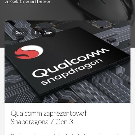
ze świata smartfonów.
Geek
Smartfony
Qualcomm zaprezentował
Snapdragona 7 Gen 3