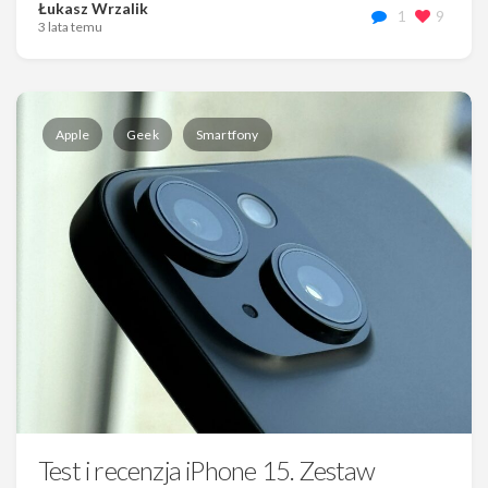
Łukasz Wrzalik
1
9
3 lata temu
Apple
Geek
Smartfony
Test i recenzja iPhone 15. Zestaw