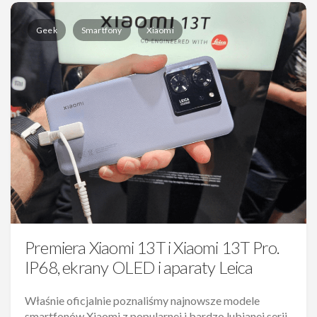
Geek
Smartfony
Xiaomi
Premiera Xiaomi 13T i Xiaomi 13T Pro.
IP68, ekrany OLED i aparaty Leica
Właśnie oficjalnie poznaliśmy najnowsze modele
smartfonów Xiaomi z popularnej i bardzo lubianej serii