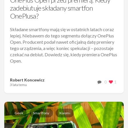
zadebiutuje składany smartfon
OnePlusa?
Składane smartfony mają się w ostatnich latach coraz
lepiej. Niebawem do tego segmentu dołączy OnePlus
Open. Producent podał nawet oficjalną datę premiery
tego urządzenia, a więc koniec spekulacji – pozostaje
czekać na debiut. Dowiedz się, kiedy premiera OnePlus
Open.
Robert Koncewicz
0
1
3 lata temu
Geek
Smartfony
Xiaomi