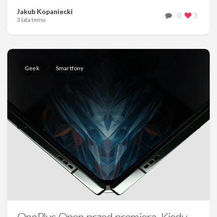
Jakub Kopaniecki
0
3
3 lata temu
Geek
Smartfony
OnePlus Open przed premierą. Kiedy