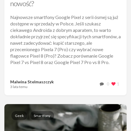
nowość?
Najnowsze smartfony Google Pixel z serii ósmej są już
dostępne w sprzedaży w Polsce. Jeśli szukasz
ciekawego Androida z dobrym aparatem, to warto
dokładnie przyjrzeć się specyfikacji tych smartfonów, a
nawet zadecydować: kupić starszego, ale
przecenionego Pixela 7 (Pro) czy wybrać nowe
flagowce Pixel 8 (Pro)? Zobacz porównanie Google
Pixel 7 vs Pixel 8 oraz Google Pixel 7 Pro vs 8 Pro.
Malwina Stelmaszczyk
0
1
3 lata temu
Geek
Smartfony