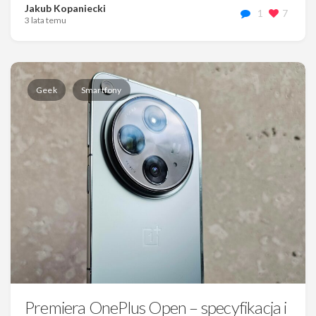
Jakub Kopaniecki
1
7
3 lata temu
Geek
Smartfony
Premiera OnePlus Open – specyfikacja i