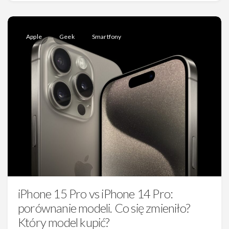
Apple
Geek
Smartfony
iPhone 15 Pro vs iPhone 14 Pro:
porównanie modeli. Co się zmieniło?
Który model kupić?