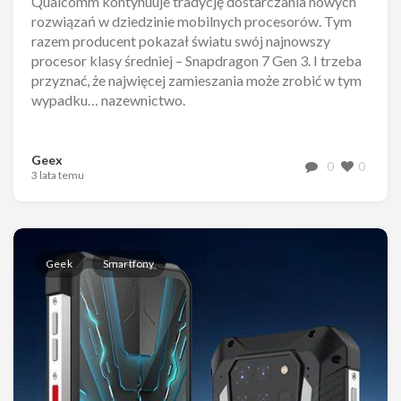
Qualcomm kontynuuje tradycję dostarczania nowych
rozwiązań w dziedzinie mobilnych procesorów. Tym
razem producent pokazał światu swój najnowszy
procesor klasy średniej – Snapdragon 7 Gen 3. I trzeba
przyznać, że najwięcej zamieszania może zrobić w tym
wypadku… nazewnictwo.
Geex
0
0
3 lata temu
Geek
Smartfony