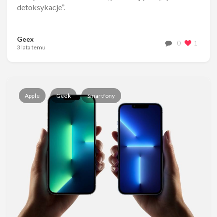
detoksykacje”.
Geex
0
1
3 lata temu
Apple
Geek
Smartfony