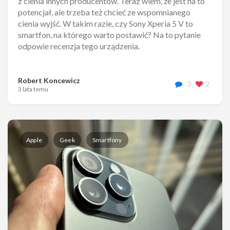
z cienia innych producentów. Teraz wiem, że jest na to
potencjał, ale trzeba też chcieć ze wspomnianego
cienia wyjść. W takim razie, czy Sony Xperia 5 V to
smartfon, na którego warto postawić? Na to pytanie
odpowie recenzja tego urządzenia.
Robert Koncewicz
3
2
3 lata temu
Apple
Geek
Smartfony