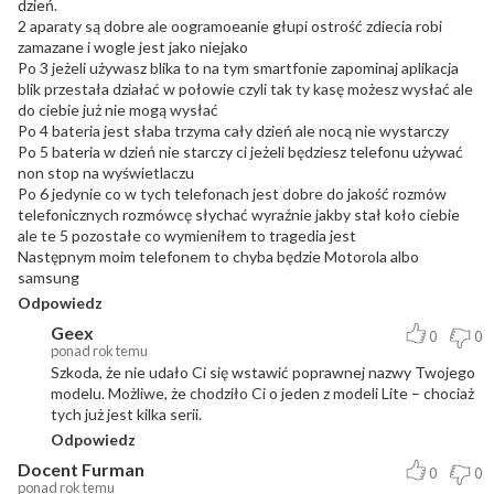
dzień.
2 aparaty są dobre ale oogramoeanie głupi ostrość zdiecia robi
zamazane i wogle jest jako niejako
Po 3 jeżeli używasz blika to na tym smartfonie zapominaj aplikacja
blik przestała działać w połowie czyli tak ty kasę możesz wysłać ale
do ciebie już nie mogą wysłać
Po 4 bateria jest słaba trzyma cały dzień ale nocą nie wystarczy
Po 5 bateria w dzień nie starczy ci jeżeli będziesz telefonu używać
non stop na wyświetlaczu
Po 6 jedynie co w tych telefonach jest dobre do jakość rozmów
telefonicznych rozmówcę słychać wyraźnie jakby stał koło ciebie
ale te 5 pozostałe co wymieniłem to tragedia jest
Następnym moim telefonem to chyba będzie Motorola albo
samsung
Odpowiedz
Geex
0
0
ponad rok temu
Szkoda, że nie udało Ci się wstawić poprawnej nazwy Twojego
modelu. Możliwe, że chodziło Ci o jeden z modeli Lite – chociaż
tych już jest kilka serii.
Odpowiedz
Docent Furman
0
0
ponad rok temu