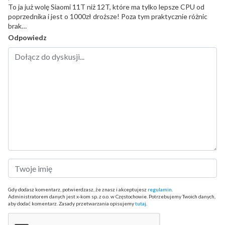
To ja już wolę Siaomi 11T niż 12T, które ma tylko lepsze CPU od
poprzednika i jest o 1000zł droższe! Poza tym praktycznie różnic
brak…
Odpowiedz
Gdy dodasz komentarz, potwierdzasz, że znasz i akceptujesz
regulamin
.
Administratorem danych jest x-kom sp. z o.o. w Częstochowie. Potrzebujemy Twoich danych,
aby dodać komentarz. Zasady przetwarzania opisujemy
tutaj
.