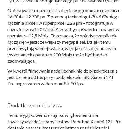
1/1,22”, a wielkość pojedynczego piksela wynosi 0,64 µm.
Obiektyw ten może robić zdjęcia w ogromnym rozmiarze
16 384 × 12 288 px. Z pomocą technologii
Pixel Binning
–
łączenia pikseli w superpiksel 1,28 µm – fotografuje w
rozdzielczości 50 Mpix. A w słabym oświetleniu nawet w
rozmiarze 12,5 Mpix. To oznacza, że pojedyncze piksele
łączą się w jeszcze większy megapiksel. Dzięki temu
przechwytują więcej światła, więc jakość zdjęć nocnych
wykonanych aparatem 200 Mpix może być bardzo
zadowalająca.
W kwestii filmowania nadal jednak nie do przekroczenia
jest bariera 60 fps przy rozdzielczości 8K. Xiaomi 12T
Pro nagra zatem wideo max. 8K 30 fps.
Dodatkowe obiektywy
Temu wyjątkowemu czujnikowi głównemu ma
towarzyszyć dość słaby zestaw. Podobno Xiaomi 12T Pro
dostanie aparat ultraszerokokątny o rozdzielczości