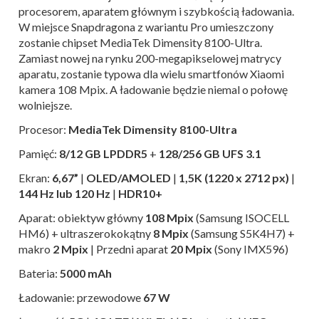
procesorem, aparatem głównym i szybkością ładowania.
W miejsce Snapdragona z wariantu Pro umieszczony
zostanie chipset MediaTek Dimensity 8100-Ultra.
Zamiast nowej na rynku 200-megapikselowej matrycy
aparatu, zostanie typowa dla wielu smartfonów Xiaomi
kamera 108 Mpix. A ładowanie będzie niemal o połowę
wolniejsze.
Procesor:
MediaTek Dimensity 8100-Ultra
Pamięć:
8/12 GB
LPDDR5
+
128/256 GB UFS 3.1
Ekran:
6,67”
|
OLED/AMOLED
|
1,5K (1220 x 2712 px)
|
144 Hz lub 120 Hz
|
HDR10+
Aparat: obiektyw główny
108 Mpix
(Samsung ISOCELL
HM6) + ultraszerokokątny
8 Mpix
(Samsung S5K4H7) +
makro
2 Mpix
| Przedni aparat
20 Mpix
(Sony IMX596)
Bateria:
5000 mAh
Ładowanie: przewodowe
67 W