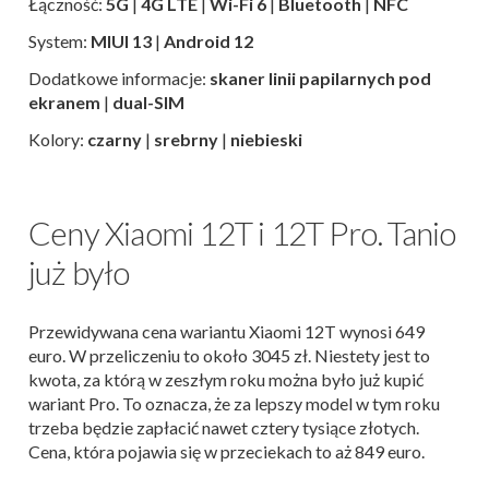
Łączność:
5G
|
4G LTE
|
Wi-Fi 6
|
Bluetooth
|
NFC
System:
MIUI 13
|
Android 12
Dodatkowe informacje:
skaner linii papilarnych pod
ekranem
|
dual-SIM
Kolory:
czarny
|
srebrny
|
niebieski
Ceny Xiaomi 12T i 12T Pro. Tanio
już było
Przewidywana cena wariantu Xiaomi 12T wynosi 649
euro. W przeliczeniu to około 3045 zł. Niestety jest to
kwota, za którą w zeszłym roku można było już kupić
wariant Pro. To oznacza, że za lepszy model w tym roku
trzeba będzie zapłacić nawet cztery tysiące złotych.
Cena, która pojawia się w przeciekach to aż 849 euro.