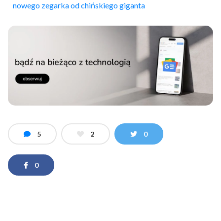
nowego zegarka od chińskiego giganta
5
2
0
0