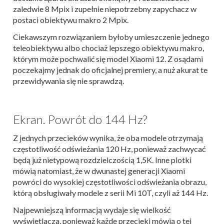
zaledwie 8 Mpix i zupełnie niepotrzebny zapychacz w
postaci obiektywu makro 2 Mpix.
Ciekawszym rozwiązaniem byłoby umieszczenie jednego
teleobiektywu albo chociaż lepszego obiektywu makro,
którym może pochwalić się model Xiaomi 12. Z osądami
poczekajmy jednak do oficjalnej premiery, a nuż akurat te
przewidywania się nie sprawdzą.
Ekran. Powrót do 144 Hz?
Z jednych przecieków wynika, że oba modele otrzymają
częstotliwość odświeżania 120 Hz, ponieważ zachwycać
będą już nietypową rozdzielczością 1,5K. Inne plotki
mówią natomiast, że w dwunastej generacji Xiaomi
powróci do wysokiej częstotliwości odświeżania obrazu,
którą obsługiwały modele z serii Mi 10T, czyli aż 144 Hz.
Najpewniejszą informacją wydaje się wielkość
wyświetlacza, ponieważ każde przecieki mówią o tej