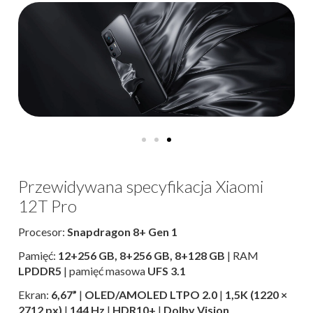
Przewidywana specyfikacja Xiaomi
12T Pro
Procesor:
Snapdragon 8+ Gen 1
Pamięć:
12+256 GB, 8+256 GB, 8+128 GB
| RAM
LPDDR5
| pamięć masowa
UFS 3.1
Ekran:
6,67”
|
OLED/AMOLED LTPO 2.0
|
1,5K (1220 ×
2712 px)
|
144 Hz
|
HDR10+
|
Dolby Vision