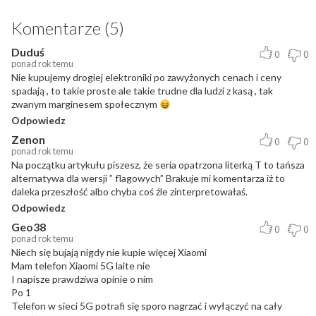
Komentarze (5)
Duduś
0
0
ponad rok temu
Nie kupujemy drogiej elektroniki po zawyżonych cenach i ceny
spadają , to takie proste ale takie trudne dla ludzi z kasą , tak
zwanym marginesem społecznym
Odpowiedz
Zenon
0
0
ponad rok temu
Na początku artykułu piszesz, że seria opatrzona literką T to tańsza
alternatywa dla wersji ” flagowych” Brakuje mi komentarza iż to
daleka przeszłość albo chyba coś źle zinterpretowałaś.
Odpowiedz
Geo38
0
0
ponad rok temu
Niech się bujają nigdy nie kupie więcej Xiaomi
Mam telefon Xiaomi 5G laite nie
I napisze prawdziwa opinie o nim
Po 1
Telefon w sieci 5G potrafi się sporo nagrzać i wyłączyć na cały