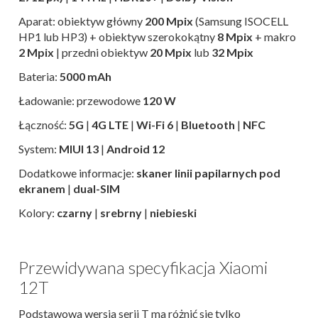
Aparat: obiektyw główny
200 Mpix
(Samsung ISOCELL
HP1 lub HP3) + obiektyw szerokokątny
8 Mpix
+ makro
2 Mpix
| przedni obiektyw
20 Mpix
lub
32 Mpix
Bateria:
5000 mAh
Ładowanie: przewodowe
120 W
Łączność:
5G
|
4G LTE
|
Wi-Fi 6
|
Bluetooth
|
NFC
System:
MIUI 13
|
Android 12
Dodatkowe informacje:
skaner linii papilarnych pod
ekranem
|
dual-SIM
Kolory:
czarny
|
srebrny
|
niebieski
Przewidywana specyfikacja Xiaomi
12T
Podstawowa wersja serii T ma różnić się tylko