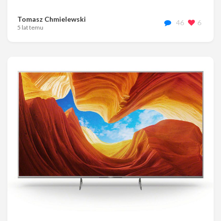
Tomasz Chmielewski
46
6
5 lat temu