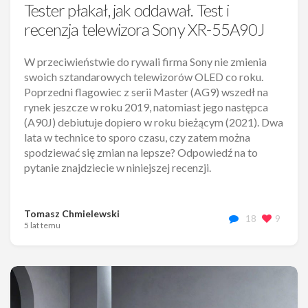
Tester płakał, jak oddawał. Test i
recenzja telewizora Sony XR-55A90J
W przeciwieństwie do rywali firma Sony nie zmienia
swoich sztandarowych telewizorów OLED co roku.
Poprzedni flagowiec z serii Master (AG9) wszedł na
rynek jeszcze w roku 2019, natomiast jego następca
(A90J) debiutuje dopiero w roku bieżącym (2021). Dwa
lata w technice to sporo czasu, czy zatem można
spodziewać się zmian na lepsze? Odpowiedź na to
pytanie znajdziecie w niniejszej recenzji.
Tomasz Chmielewski
18
9
5 lat temu