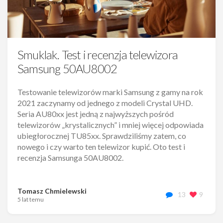
Smuklak. Test i recenzja telewizora
Samsung 50AU8002
Testowanie telewizorów marki Samsung z gamy na rok
2021 zaczynamy od jednego z modeli Crystal UHD.
Seria AU80xx jest jedną z najwyższych pośród
telewizorów „krystalicznych” i mniej więcej odpowiada
ubiegłorocznej TU85xx. Sprawdziliśmy zatem, co
nowego i czy warto ten telewizor kupić. Oto test i
recenzja Samsunga 50AU8002.
Tomasz Chmielewski
13
9
5 lat temu