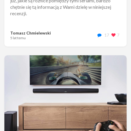
już, jakie są różnice pomiędzy tymi seriami, bardzo
chętnie się tą informacją z Wami dzielę w niniejszej
recenzji.
Tomasz Chmielewski
17
7
5 lat temu