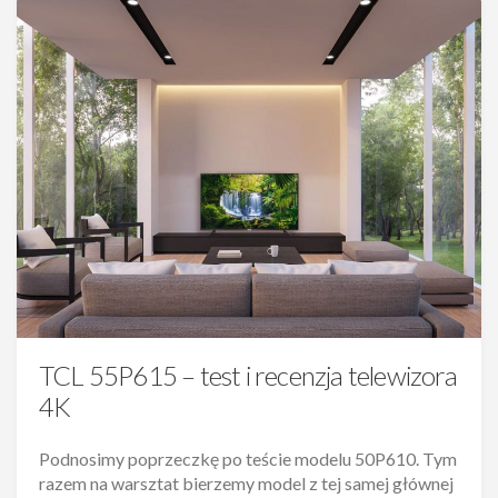
TCL 55P615 – test i recenzja telewizora
4K
Podnosimy poprzeczkę po teście modelu 50P610. Tym
razem na warsztat bierzemy model z tej samej głównej