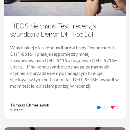
HEOS, nie chaos. Test i recenzja
soundbara Denon DHT-S516H
W aktualnej ofercie soundbarów firmy Denon model
DHT-S516H plasuje się pomiędzy mniej
zaawansowanym DHT-S416 a flagowym DHT-S716H.
Litera „H” na końcu symbolu oznacza, że mamy do
czynienia z urządzeniem posiadającym funkcje
sieciowe, w tym multiroom. Jak DHT-S516H wypadł w
moim teście, opisałem poniżej w recenzji.
Tomasz Chmielewski
11
3
5 lat temu