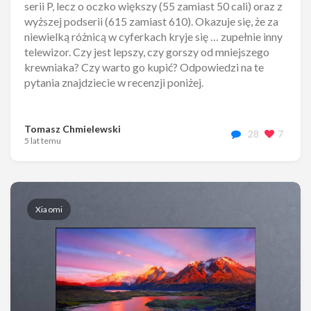
serii P, lecz o oczko większy (55 zamiast 50 cali) oraz z
wyższej podserii (615 zamiast 610). Okazuje się, że za
niewielką różnicą w cyferkach kryje się … zupełnie inny
telewizor. Czy jest lepszy, czy gorszy od mniejszego
krewniaka? Czy warto go kupić? Odpowiedzi na te
pytania znajdziecie w recenzji poniżej.
Tomasz Chmielewski
28
7
5 lat temu
Xiaomi