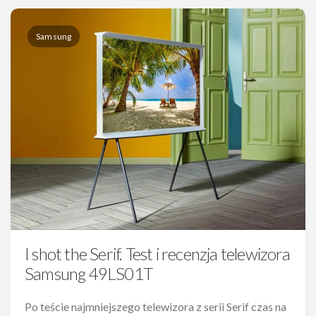
Samsung
I shot the Serif. Test i recenzja telewizora
Samsung 49LS01T
Po teście najmniejszego telewizora z serii Serif czas na