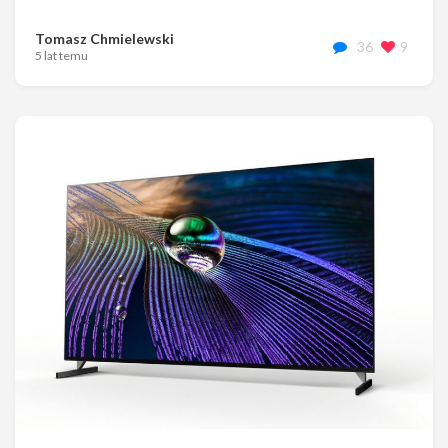
Tomasz Chmielewski
36
9
5 lat temu