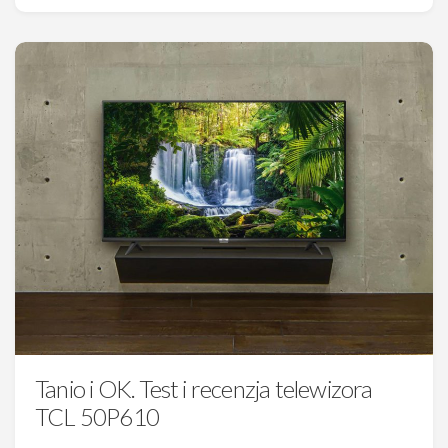
Tanio i OK. Test i recenzja telewizora
TCL 50P610