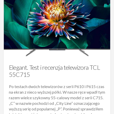
Elegant. Test i recenzja telewizora TCL
55C715
Po testach dwóch telewizorów z serii P610 i P615 czas
na ekran z nieco wyższej półki. W nasze ręce wpadł tym
razem wielce szykowny 55-calowy model z serii C715.
„C” w nazwie pochodzi od „City Line” oznaczającego
wyższą serię od popularnej „P”. Ponieważ sprawdziłem