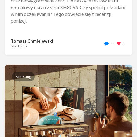
oraz niewygórowaną cenę. Do naszych testów trafił
65-calowy ekran z serii XH8096. Czy spełnił pokładane
w nim oczekiwania? Tego dowiecie się z recenzji
poniżej.
Tomasz Chmielewski
4
5
5 lat temu
Samsung