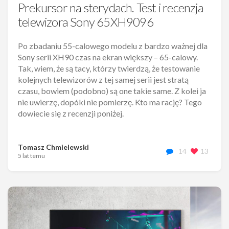
Prekursor na sterydach. Test i recenzja
telewizora Sony 65XH9096
Po zbadaniu 55-calowego modelu z bardzo ważnej dla
Sony serii XH90 czas na ekran większy – 65-calowy.
Tak, wiem, że są tacy, którzy twierdzą, że testowanie
kolejnych telewizorów z tej samej serii jest stratą
czasu, bowiem (podobno) są one takie same. Z kolei ja
nie uwierzę, dopóki nie pomierzę. Kto ma rację? Tego
dowiecie się z recenzji poniżej.
Tomasz Chmielewski
14
13
5 lat temu