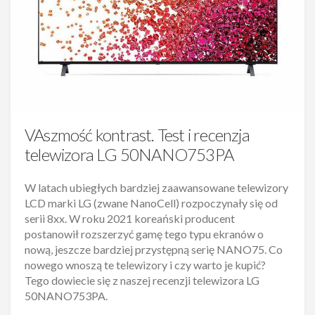
VAszmość kontrast. Test i recenzja
telewizora LG 50NANO753PA
W latach ubiegłych bardziej zaawansowane telewizory
LCD marki LG (zwane NanoCell) rozpoczynały się od
serii 8xx. W roku 2021 koreański producent
postanowił rozszerzyć gamę tego typu ekranów o
nową, jeszcze bardziej przystępną serię NANO75. Co
nowego wnoszą te telewizory i czy warto je kupić?
Tego dowiecie się z naszej recenzji telewizora LG
50NANO753PA.