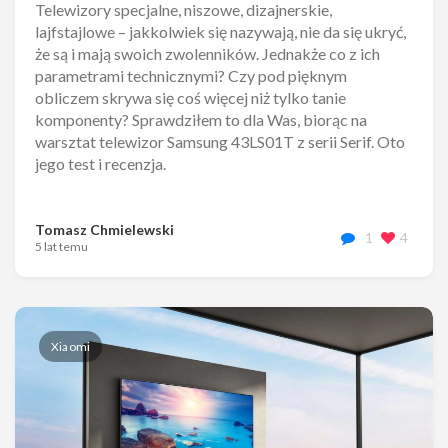
Telewizory specjalne, niszowe, dizajnerskie,
lajfstajlowe – jakkolwiek się nazywają, nie da się ukryć,
że są i mają swoich zwolenników. Jednakże co z ich
parametrami technicznymi? Czy pod pięknym
obliczem skrywa się coś więcej niż tylko tanie
komponenty? Sprawdziłem to dla Was, biorąc na
warsztat telewizor Samsung 43LS01T z serii Serif. Oto
jego test i recenzja.
Tomasz Chmielewski
1
4
5 lat temu
Xiaomi