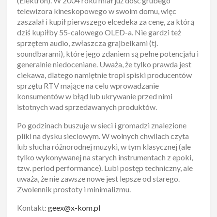
(Elektron). W 2004 roku miał już dość grubego
telewizora kineskopowego w swoim domu, więc
zaszalał i kupił pierwszego elcedeka za cenę, za którą
dziś kupiłby 55-calowego OLED-a. Nie gardzi też
sprzętem audio, zwłaszcza grajbelkami (tj.
soundbarami), które jego zdaniem są pełne potencjału i
generalnie niedoceniane. Uważa, że tylko prawda jest
ciekawa, dlatego namiętnie tropi spiski producentów
sprzętu RTV mające na celu wprowadzanie
konsumentów w błąd lub ukrywanie przed nimi
istotnych wad sprzedawanych produktów.
Po godzinach buszuje w sieci i gromadzi znalezione
pliki na dysku sieciowym. W wolnych chwilach czyta
lub słucha różnorodnej muzyki, w tym klasycznej (ale
tylko wykonywanej na starych instrumentach z epoki,
tzw. period performance). Lubi postęp techniczny, ale
uważa, że nie zawsze nowe jest lepsze od starego.
Zwolennik prostoty i minimalizmu.
Kontakt:
geex@x-kom.pl