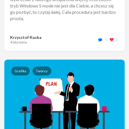
tryb Windows S mode nie jest dla Ciebie, a chcesz się
go pozbyć, to czytaj dalej. Cała procedura jest bardzo
prosta.
Krzysztof Kuska
5
2
4 lata temu
Grafika
Twórcy