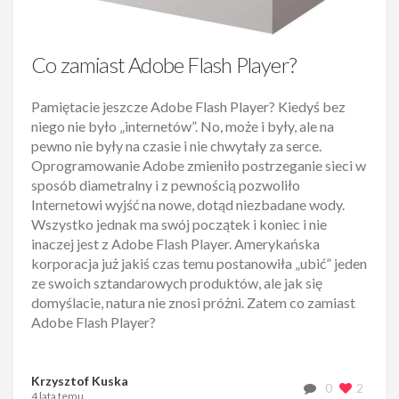
Co zamiast Adobe Flash Player?
Pamiętacie jeszcze Adobe Flash Player? Kiedyś bez
niego nie było „internetów”. No, może i były, ale na
pewno nie były na czasie i nie chwytały za serce.
Oprogramowanie Adobe zmieniło postrzeganie sieci w
sposób diametralny i z pewnością pozwoliło
Internetowi wyjść na nowe, dotąd niezbadane wody.
Wszystko jednak ma swój początek i koniec i nie
inaczej jest z Adobe Flash Player. Amerykańska
korporacja już jakiś czas temu postanowiła „ubić” jeden
ze swoich sztandarowych produktów, ale jak się
domyślacie, natura nie znosi próżni. Zatem co zamiast
Adobe Flash Player?
Krzysztof Kuska
0
2
4 lata temu