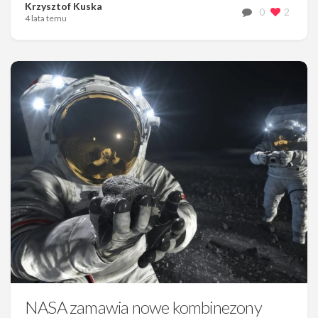
Krzysztof Kuska
0
2
4 lata temu
NASA zamawia nowe kombinezony