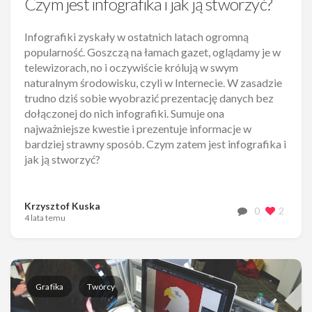
Czym jest infografika i jak ją stworzyć?
Infografiki zyskały w ostatnich latach ogromną
popularność. Goszczą na łamach gazet, oglądamy je w
telewizorach, no i oczywiście królują w swym
naturalnym środowisku, czyli w Internecie. W zasadzie
trudno dziś sobie wyobrazić prezentację danych bez
dołączonej do nich infografiki. Sumuje ona
najważniejsze kwestie i prezentuje informacje w
bardziej strawny sposób. Czym zatem jest infografika i
jak ją stworzyć?
Krzysztof Kuska
0
2
4 lata temu
Grafika
Twórcy