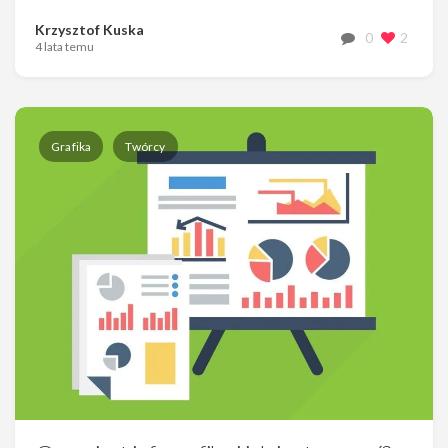
Krzysztof Kuska
0
2
4 lata temu
Grafika
Twórcy