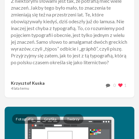
Z niektórymi słowami jest tak, że potrafią mieć wiele
znaczeń. Jakby tego było mało, to znaczenia te
zmieniają się też na przestrzeni lat. Te, które
obowiązywały kiedyś, dziś odeszły już do lamusa. Nie
inaczej jest chyba z typografią. To, co rozumiemy pod
pojęciem typografii obecnie, jest tylko jednym z wielu
jej znaczeń. Samo słowo to amalgamat dwóch greckich
wyrazów, czyli „týpos” odbicie i „gráphō”, czyli piszę.
Przyjrzyjmy się zatem, jak to jest z tą typografią, którą
po polsku czasem określa się jako liternictwo?
Krzysztof Kuska
0
1
4 lata temu
Fotografia
Grafika
Twórcy