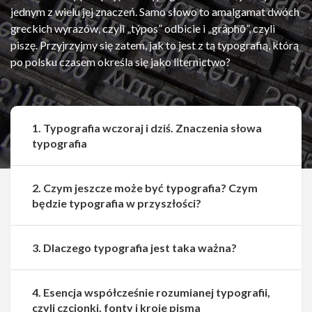
jednym z wielu jej znaczeń. Samo słowo to amalgamat dwóch
greckich wyrazów, czyli „týpos” odbicie i „gráphō”, czyli
piszę. Przyjrzyjmy się zatem, jak to jest z tą typografią, którą
po polsku czasem określa się jako liternictwo?
1. Typografia wczoraj i dziś. Znaczenia słowa
typografia
2. Czym jeszcze może być typografia? Czym
będzie typografia w przyszłości?
3. Dlaczego typografia jest taka ważna?
4. Esencja współcześnie rozumianej typografii,
czyli czcionki, fonty i kroje pisma