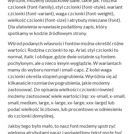
wyróżnić możemy dodatkowe dane, takie jak: rodzina
czcionek (font-family), styl czcionki (font-style), wariant
czcionki (font-variant), waga czcionki (font-weight),
wielkość czcionki (font-size) i atrybuty mieszane (font).
Dla ułatwienia w nawiasie podaliśmy zapis, który
spotkamy w kodzie źródłowym strony.
Wśród podanych własności fontów można określić różne
wartości. Rodzina czcionki to np. Arial, styl czcionki to
normal, italic i oblique, gdzie dwie ostatnie są fontem
pochylonym, ale o nieco innym wyglądzie. W wariantach
mamy do wyboru normal i small-caps. Z kolei waga
czcionki określa stopień pogrubienia. Wyróżnia się aż
kilkanaście rozmiarów pogrubienia, jakie możemy
zastosować. Do opisania wielkości czcionki również
możemy zastosować wiele wartości (np: xx-small, x-small,
small, medium, large, x-large, xx-large, xxx-large) lub
podać wielkość liczbowo, lub procentowo w odniesieniu
do czcionki domyślnej.
Jakby tego było mało, to nasz font możemy upstrzyć
wieloma atrybutami naraz i wyświetlony tekst może być