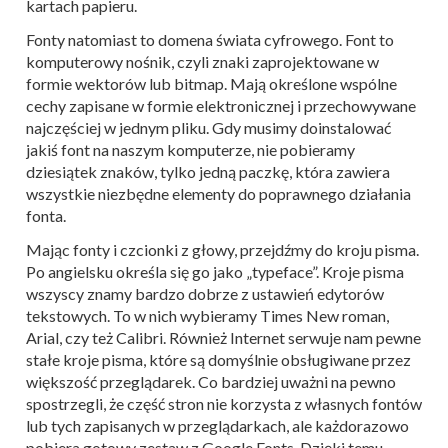
kartach papieru.
Fonty natomiast to domena świata cyfrowego. Font to
komputerowy nośnik, czyli znaki zaprojektowane w
formie wektorów lub bitmap. Mają określone wspólne
cechy zapisane w formie elektronicznej i przechowywane
najczęściej w jednym pliku. Gdy musimy doinstalować
jakiś font na naszym komputerze, nie pobieramy
dziesiątek znaków, tylko jedną paczkę, która zawiera
wszystkie niezbędne elementy do poprawnego działania
fonta.
Mając fonty i czcionki z głowy, przejdźmy do kroju pisma.
Po angielsku określa się go jako „typeface”. Kroje pisma
wszyscy znamy bardzo dobrze z ustawień edytorów
tekstowych. To w nich wybieramy Times New roman,
Arial, czy też Calibri. Również Internet serwuje nam pewne
stałe kroje pisma, które są domyślnie obsługiwane przez
większość przeglądarek. Co bardziej uważni na pewno
spostrzegli, że część stron nie korzysta z własnych fontów
lub tych zapisanych w przeglądarkach, ale każdorazowo
pobiera gotowy zestaw z Google Fonts. Dzięki temu