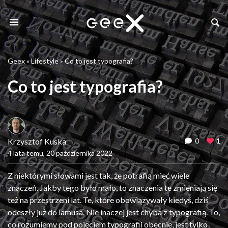
Geex
»
Lifestyle
»
Co to jest typografia?
Co to jest typografia?
Krzysztof Kuska
0
1
4 lata temu, 20 października 2022
Z niektórymi słowami jest tak, że potrafią mieć wiele
znaczeń. Jakby tego było mało, to znaczenia te zmieniają się
też na przestrzeni lat. Te, które obowiązywały kiedyś, dziś
odeszły już do lamusa. Nie inaczej jest chyba z typografią. To,
co rozumiemy pod pojęciem typografii obecnie, jest tylko