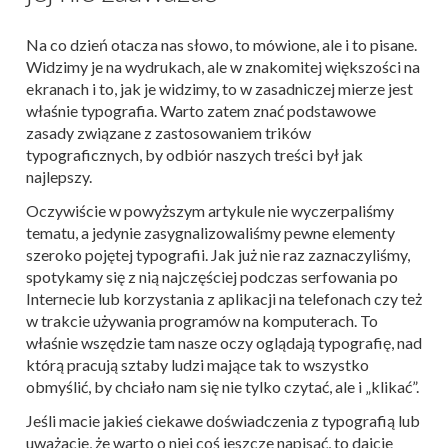
Na co dzień otacza nas słowo, to mówione, ale i to pisane.
Widzimy je na wydrukach, ale w znakomitej większości na
ekranach i to, jak je widzimy, to w zasadniczej mierze jest
właśnie typografia. Warto zatem znać podstawowe
zasady związane z zastosowaniem trików
typograficznych, by odbiór naszych treści był jak
najlepszy.
Oczywiście w powyższym artykule nie wyczerpaliśmy
tematu, a jedynie zasygnalizowaliśmy pewne elementy
szeroko pojętej typografii. Jak już nie raz zaznaczyliśmy,
spotykamy się z nią najczęściej podczas serfowania po
Internecie lub korzystania z aplikacji na telefonach czy też
w trakcie używania programów na komputerach. To
właśnie wszędzie tam nasze oczy oglądają typografię, nad
którą pracują sztaby ludzi mające tak to wszystko
obmyślić, by chciało nam się nie tylko czytać, ale i „klikać”.
Jeśli macie jakieś ciekawe doświadczenia z typografią lub
uważacie, że warto o niej coś jeszcze napisać, to dajcie