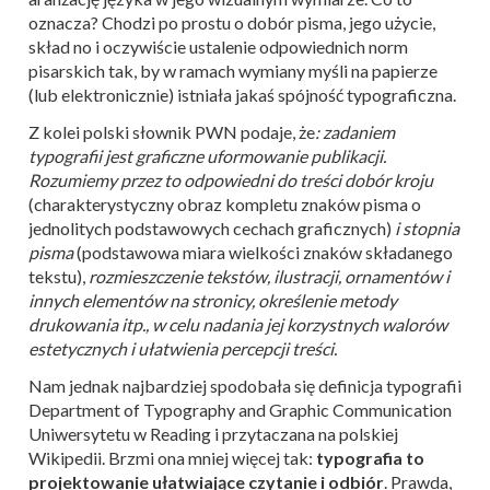
oznacza? Chodzi po prostu o dobór pisma, jego użycie,
skład no i oczywiście ustalenie odpowiednich norm
pisarskich tak, by w ramach wymiany myśli na papierze
(lub elektronicznie) istniała jakaś spójność typograficzna.
Z kolei polski słownik PWN podaje, że
: zadaniem
typografii jest graficzne uformowanie publikacji.
Rozumiemy przez to odpowiedni do treści dobór kroju
(charakterystyczny obraz kompletu znaków pisma o
jednolitych podstawowych cechach graficznych)
i stopnia
pisma
(podstawowa miara wielkości znaków składanego
tekstu),
rozmieszczenie tekstów, ilustracji, ornamentów i
innych elementów na stronicy, określenie metody
drukowania itp., w celu nadania jej korzystnych walorów
estetycznych i ułatwienia percepcji treści.
Nam jednak najbardziej spodobała się definicja typografii
Department of Typography and Graphic Communication
Uniwersytetu w Reading i przytaczana na polskiej
Wikipedii. Brzmi ona mniej więcej tak:
typografia to
projektowanie ułatwiające czytanie i odbiór
. Prawda,