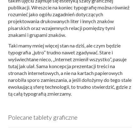
takim ujęciu zajmuje się estetyką szaty graficznej
publikacji. Wreszcie na koniec typografię można również
rozumieć jako ogółu zagadnień dotyczących
projektowania drukowanych liter i innych znaków
pisarskich oraz wzajemnych relacji pomiędzy tymi
znakami i grupami znaków.
Taki mamy mniej więcej stan na dziś, ale czym będzie
typografia „jutro” trudno nawet zgadywać. Stare i
wyświechtane nieco, „Internet zmienił wszystko”, pasuje
tutaj jak ulał. Sama koncepcja prezentacji treści na
stronach internetowych, a nie na kartach papierowych
narobiła sporo zamieszania, a jeśli dołożymy do tego stale
ewoluującą sferę technologii, to trudno stwierdzić, gdzie z
tą całą typografią zmierzamy.
Polecane tablety graficzne