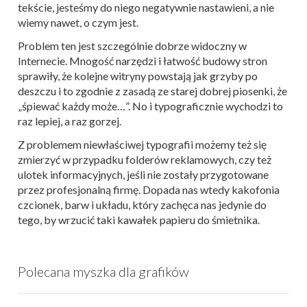
tekście, jesteśmy do niego negatywnie nastawieni, a nie
wiemy nawet, o czym jest.
Problem ten jest szczególnie dobrze widoczny w
Internecie. Mnogość narzędzi i łatwość budowy stron
sprawiły, że kolejne witryny powstają jak grzyby po
deszczu i to zgodnie z zasadą ze starej dobrej piosenki, że
„śpiewać każdy może…”. No i typograficznie wychodzi to
raz lepiej, a raz gorzej.
Z problemem niewłaściwej typografii możemy też się
zmierzyć w przypadku folderów reklamowych, czy też
ulotek informacyjnych, jeśli nie zostały przygotowane
przez profesjonalną firmę. Dopada nas wtedy kakofonia
czcionek, barw i układu, który zachęca nas jedynie do
tego, by wrzucić taki kawałek papieru do śmietnika.
Polecana myszka dla grafików