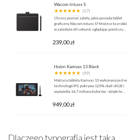
Wacom Intuos S
★★★★★★
(57)
Chcesz poznać zalety, jakie posiada tablet
graficzny Wacom Intuos S? Możesz to zrobić
w zaledwie 60 sekund, oglądając poniższy…
239,00 zł
Huion Kamvas 13 Black
★★★★★★
(99)
Matryca tabletu Kamvas 13 wykonana jest w
technologii IPS, pokrywa 120% skali sRGB i
wyświetla 16,7 miliona kolorów - dzięki te…
949,00 zł
Dlaczego typografia jest taka