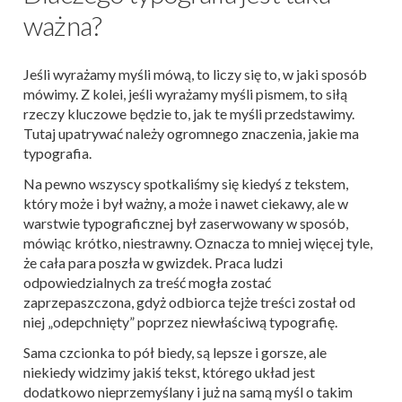
ważna?
Jeśli wyrażamy myśli mówą, to liczy się to, w jaki sposób
mówimy. Z kolei, jeśli wyrażamy myśli pismem, to siłą
rzeczy kluczowe będzie to, jak te myśli przedstawimy.
Tutaj upatrywać należy ogromnego znaczenia, jakie ma
typografia.
Na pewno wszyscy spotkaliśmy się kiedyś z tekstem,
który może i był ważny, a może i nawet ciekawy, ale w
warstwie typograficznej był zaserwowany w sposób,
mówiąc krótko, niestrawny. Oznacza to mniej więcej tyle,
że cała para poszła w gwizdek. Praca ludzi
odpowiedzialnych za treść mogła zostać
zaprzepaszczona, gdyż odbiorca tejże treści został od
niej „odepchnięty” poprzez niewłaściwą typografię.
Sama czcionka to pół biedy, są lepsze i gorsze, ale
niekiedy widzimy jakiś tekst, którego układ jest
dodatkowo nieprzemyślany i już na samą myśl o takim