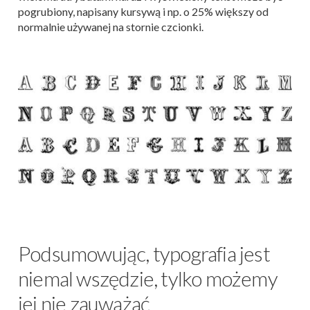
pogrubiony, napisany kursywą i np. o 25% większy od
normalnie używanej na stornie czcionki.
Podsumowując, typografia jest
niemal wszędzie, tylko możemy
jej nie zauważać