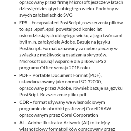
opracowany przez firmę Microsoft jeszcze w latach
dziewięćdziesiątych ubiegłego wieku. Podobny w
swych założeniach do SVG
EPS
– Encapsulated PostScript, rozszerzenia plików
to .eps, .epsf, .epsi, powstał pod koniec lat
osiemdziesiątych ubiegłego wieku, a jego twórcami
byli m.in. założyciele Adobe. Bazuje na języku
PostScript. Format uznawany za niebezpieczny w
związku z możliwością osadzania skryptów.
Microsoft usunął wsparcie dla plików EPS z
programu Office w maju 2018 roku.
PDF
– Portable Document Format (PDF),
ustandaryzowany jako norma ISO 32000,
opracowany przez Adobe, również bazuje na języku
PostSript. Rozszerzenie pliku .pdf
CDR
– format używany we własnościowym
programie do obróbki graficznej CorelDRAW
opracowanym przez Corel Corporation
AI
– Adobe Illustrator Artwork (AI) to kolejny
własnościowy format plików opracowany przez