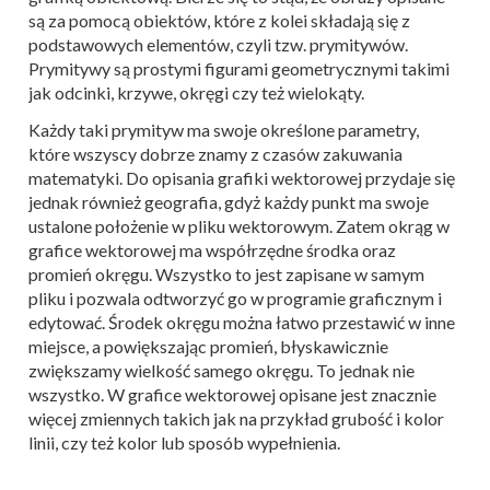
są za pomocą obiektów, które z kolei składają się z
podstawowych elementów, czyli tzw. prymitywów.
Prymitywy są prostymi figurami geometrycznymi takimi
jak odcinki, krzywe, okręgi czy też wielokąty.
Każdy taki prymityw ma swoje określone parametry,
które wszyscy dobrze znamy z czasów zakuwania
matematyki. Do opisania grafiki wektorowej przydaje się
jednak również geografia, gdyż każdy punkt ma swoje
ustalone położenie w pliku wektorowym. Zatem okrąg w
grafice wektorowej ma współrzędne środka oraz
promień okręgu. Wszystko to jest zapisane w samym
pliku i pozwala odtworzyć go w programie graficznym i
edytować. Środek okręgu można łatwo przestawić w inne
miejsce, a powiększając promień, błyskawicznie
zwiększamy wielkość samego okręgu. To jednak nie
wszystko. W grafice wektorowej opisane jest znacznie
więcej zmiennych takich jak na przykład grubość i kolor
linii, czy też kolor lub sposób wypełnienia.