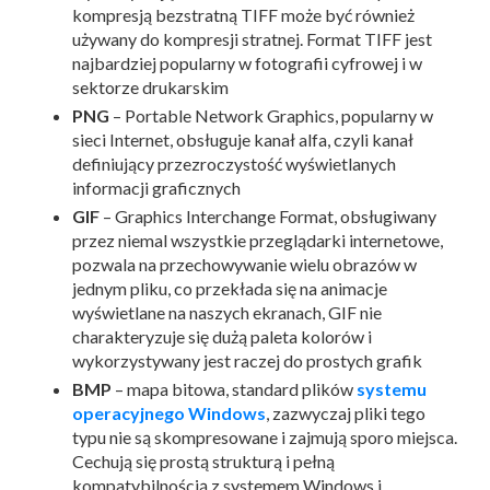
kompresją bezstratną TIFF może być również
używany do kompresji stratnej. Format TIFF jest
najbardziej popularny w fotografii cyfrowej i w
sektorze drukarskim
PNG
– Portable Network Graphics, popularny w
sieci Internet, obsługuje kanał alfa, czyli kanał
definiujący przezroczystość wyświetlanych
informacji graficznych
GIF
– Graphics Interchange Format, obsługiwany
przez niemal wszystkie przeglądarki internetowe,
pozwala na przechowywanie wielu obrazów w
jednym pliku, co przekłada się na animacje
wyświetlane na naszych ekranach, GIF nie
charakteryzuje się dużą paleta kolorów i
wykorzystywany jest raczej do prostych grafik
BMP
– mapa bitowa, standard plików
systemu
operacyjnego Windows
, zazwyczaj pliki tego
typu nie są skompresowane i zajmują sporo miejsca.
Cechują się prostą strukturą i pełną
kompatybilnością z systemem Windows i