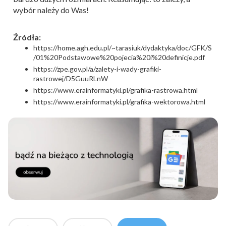
wybór należy do Was!
Źródła:
https://home.agh.edu.pl/~tarasiuk/dydaktyka/doc/GFK/S
/01%20Podstawowe%20pojecia%20i%20definicje.pdf
https://zpe.gov.pl/a/zalety-i-wady-grafiki-
rastrowej/D5GuuRLnW
https://www.erainformatyki.pl/grafika-rastrowa.html
https://www.erainformatyki.pl/grafika-wektorowa.html