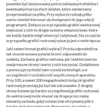
powinien być dostosowany pod oczekiwanych efektów i
ewentualnych przyszłych działań, które zamierzamy
przeprowadzać na pliku. Przy wyborze rodzaju pliku
warto również kierować się dostępnymi do jego edycji
programami. Zwłaszcza w przypadku grafiki wektorowej
większość z nich to drogie systemy własnościowe, które
nie każdy będzie mógł otworzyć i edytować. Na szczęście
w przypadku grafiki rastrowej sytuacja jest o wiele lepsza.
Jaki zatem format grafiki wybrać? Prosta odpowiedź na
tak skonstruowane pytanie brzmi: odpowiedni do
zadania. Zarówno grafika rastrowa, jak i wektorowa ma
swoje mocne strony i warto z nich korzystać. Dodatkowo
z pomocą przychodzi nam rozwój technologii, a w
szczególności rozdzielczość współczesnych aparatów.
Przy 100, a nawet 200 megapikselach bolączki grafiki
rastrowej przestają już być tak odczuwalne. Z drugiej
strony konwersja bardzo szczegółowej grafiki rastrowej
do wektorowej może okazać się droga przez mękę
niewartą zachodu, gdyż ostatecznie otrzymamy plik o
bardzo dużych rozmiarach. Reasumując: to zależy, a