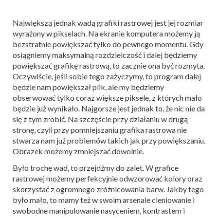
Największą jednak wadą grafiki rastrowej jest jej rozmiar
wyrażony w pikselach. Na ekranie komputera możemy ją
bezstratnie powiększać tylko do pewnego momentu. Gdy
osiągniemy maksymalną rozdzielczość i dalej będziemy
powiększać grafikę rastrową, to zacznie ona być rozmyta.
Oczywiście, jeśli sobie tego zażyczymy, to program dalej
będzie nam powiększał plik, ale my będziemy
obserwować tylko coraz większe piksele, z których mało
będzie już wynikało. Najgorsze jest jednak to, że nic nie da
się z tym zrobić. Na szczęście przy działaniu w drugą
stronę, czyli przy pomniejszaniu grafika rastrowa nie
stwarza nam już problemów takich jak przy powiększaniu.
Obrazek możemy zmniejszać dowolnie.
Było trochę wad, to przejdźmy do zalet. W grafice
rastrowej możemy perfekcyjnie odwzorować kolory oraz
skorzystać z ogromnego zróżnicowania barw. Jakby tego
było mało, to mamy też w swoim arsenale cieniowanie i
swobodne manipulowanie nasyceniem, kontrastem i