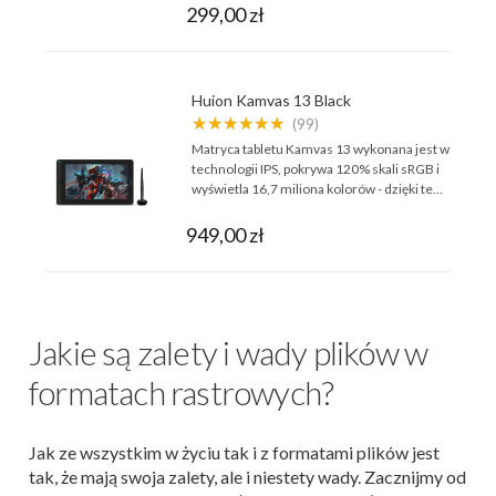
299,00 zł
Huion Kamvas 13 Black
★★★★★★
(99)
Matryca tabletu Kamvas 13 wykonana jest w
technologii IPS, pokrywa 120% skali sRGB i
wyświetla 16,7 miliona kolorów - dzięki te…
949,00 zł
Jakie są zalety i wady plików w
formatach rastrowych?
Jak ze wszystkim w życiu tak i z formatami plików jest
tak, że mają swoja zalety, ale i niestety wady. Zacznijmy od