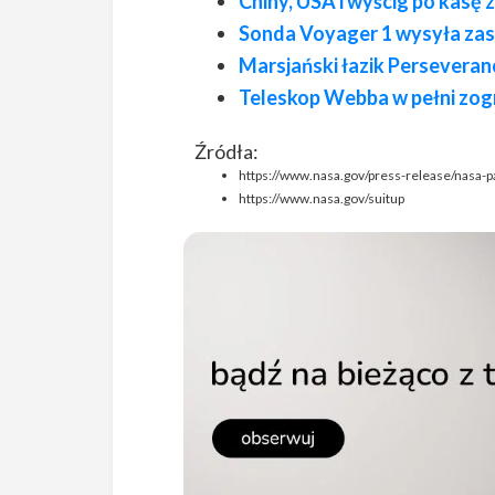
Chiny, USA i wyścig po kasę
Sonda Voyager 1 wysyła zas
Marsjański łazik Persevera
Teleskop Webba w pełni zog
Źródła:
https://www.nasa.gov/press-release/nasa-
https://www.nasa.gov/suitup