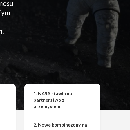
smosu
 Tym
h.
Udostępnij
1. NASA stawia na
partnerstwo z
przemysłem
2. Nowe kombinezony na