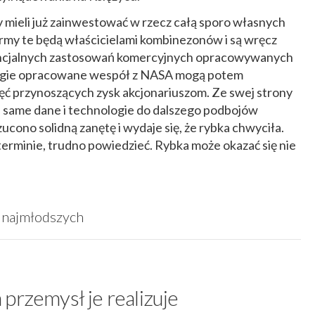
mieli już zainwestować w rzecz całą sporo własnych
rmy te będą właścicielami kombinezonów i są wręcz
encjalnych zastosowań komercyjnych opracowywanych
logie opracowane wespół z NASA mogą potem
ęć przynoszących zysk akcjonariuszom. Ze swej strony
 same dane i technologie do dalszego podbojów
cono solidną zanętę i wydaje się, że rybka chwyciła.
 terminie, trudno powiedzieć. Rybka może okazać się nie
 najmłodszych
przemysł je realizuje