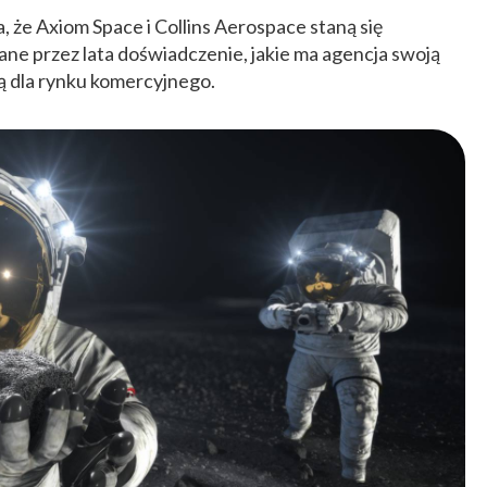
że Axiom Space i Collins Aerospace staną się
ne przez lata doświadczenie, jakie ma agencja swoją
ą dla rynku komercyjnego.