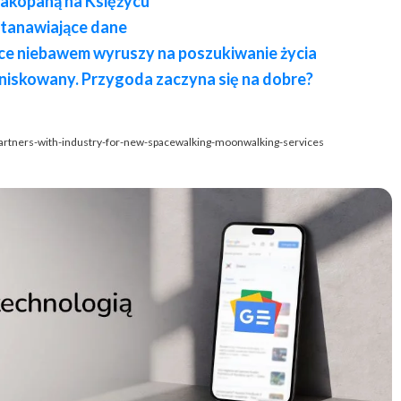
 zakopaną na Księżycu
tanawiające dane
nce niebawem wyruszy na poszukiwanie życia
niskowany. Przygoda zaczyna się na dobre?
partners-with-industry-for-new-spacewalking-moonwalking-services