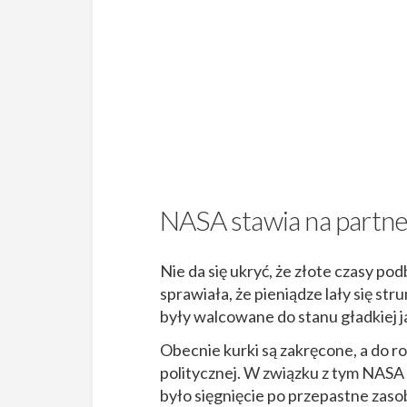
NASA stawia na partn
Nie da się ukryć, że złote czasy po
sprawiała, że pieniądze lały się st
były walcowane do stanu gładkiej 
Obecnie kurki są zakręcone, a do 
politycznej. W związku z tym NASA
było sięgnięcie po przepastne zas