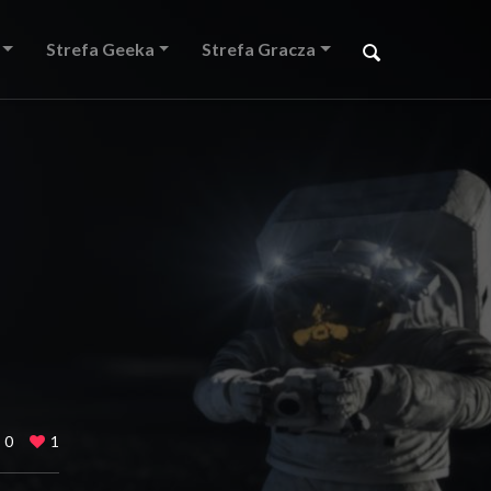
Strefa Geeka
Strefa Gracza
0
1