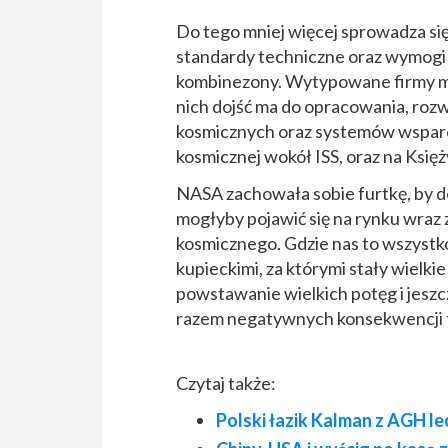
Do tego mniej więcej sprowadza si
standardy techniczne oraz wymog
kombinezony. Wytypowane firmy mu
nich dojść ma do opracowania, rozwo
kosmicznych oraz systemów wsparc
kosmicznej wokół ISS, oraz na Księż
NASA zachowała sobie furtkę, by 
mogłyby pojawić się na rynku wraz
kosmicznego. Gdzie nas to wszystk
kupieckimi, za którymi stały wielkie
powstawanie wielkich potęg i jeszc
razem negatywnych konsekwencji t
Czytaj także:
Polski łazik Kalman z AGH l