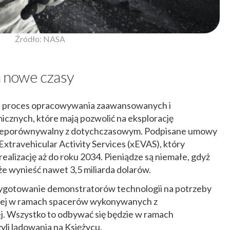
Źródło: NASA
 nowe czasy
a proces opracowywania zaawansowanych i
znych, które mają pozwolić na eksplorację
 nieporównywalny z dotychczasowym. Podpisane umowy
Extravehicular Activity Services (xEVAS), który
realizację aż do roku 2034. Pieniądze są niemałe, gdyż
 wynieść nawet 3,5 miliarda dolarów.
ygotowanie demonstratorów technologii na potrzeby
skiej w ramach spacerów wykonywanych z
j. Wszystko to odbywać się będzie w ramach
zyli lądowania na Księżycu.