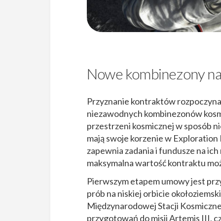
Nowe kombinezony na
Przyznanie kontraktów rozpoczyn
niezawodnych kombinezonów kosmic
przestrzeni kosmicznej w sposób
mają swoje korzenie w Exploration 
zapewnia zadania i fundusze na ich 
maksymalna wartość kontraktu może
Pierwszym etapem umowy jest prz
prób na niskiej orbicie okołoziem
Międzynarodowej Stacji Kosmiczne
przygotowań do misji Artemis III, c