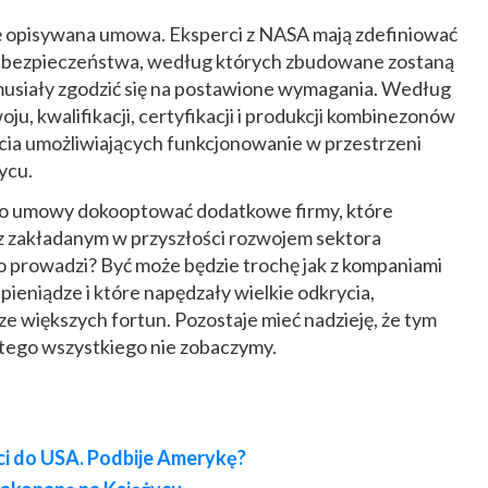
ę opisywana umowa. Eksperci z NASA mają zdefiniować
i bezpieczeństwa, według których zbudowane zostaną
siały zgodzić się na postawione wymagania. Według
ju, kwalifikacji, certyfikacji i produkcji kombinezonów
ia umożliwiających funkcjonowanie w przestrzeni
ycu.
do umowy dokooptować dodatkowe firmy, które
 z zakładanym w przyszłości rozwojem sektora
o prowadzi? Być może będzie trochę jak z kompaniami
 pieniądze i które napędzały wielkie odkrycia,
ze większych fortun. Pozostaje mieć nadzieję, że tym
ego wszystkiego nie zobaczymy.
eci do USA. Podbije Amerykę?