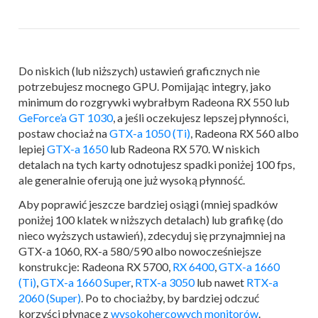
Do niskich (lub niższych) ustawień graficznych nie
potrzebujesz mocnego GPU. Pomijając integry, jako
minimum do rozgrywki wybrałbym Radeona RX 550 lub
GeForce’a GT 1030
, a jeśli oczekujesz lepszej płynności,
postaw chociaż na
GTX-a 1050 (Ti)
, Radeona RX 560 albo
lepiej
GTX-a 1650
lub Radeona RX 570. W niskich
detalach na tych karty odnotujesz spadki poniżej 100 fps,
ale generalnie oferują one już wysoką płynność.
Aby poprawić jeszcze bardziej osiągi (mniej spadków
poniżej 100 klatek w niższych detalach) lub grafikę (do
nieco wyższych ustawień), zdecyduj się przynajmniej na
GTX-a 1060, RX-a 580/590 albo nowocześniejsze
konstrukcje: Radeona RX 5700,
RX 6400
,
GTX-a 1660
(Ti)
,
GTX-a 1660 Super
,
RTX-a 3050
lub nawet
RTX-a
2060 (Super)
. Po to chociażby, by bardziej odczuć
korzyści płynące z
wysokohercowych monitorów
.