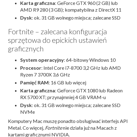
Karta graficzna
: GeForce GTX 960 (2 GB) lub
AMD R9 280 (3 GB); kompatybilna z DirectX 11
Dysk
: ok. 31 GB wolnego miejsca; zalecane SSD
Fortnite – zalecana konfiguracja
sprzętowa do epickich ustawień
graficznych
System operacyjny
: 64-bitowy Windows 10
Procesor
: Intel Core i7-8700 3,2 GHz lub AMD
Ryzen 7 3700X 3,6 GHz
Pamięć RAM
: 16 GB lub więcej
Karta graficzna
: GeForce GTX 1080 lub Radeon
RX 5700 XT; przynajmniej 4 GB VRAM-u
Dysk
: ok. 31 GB wolnego miejsca; zalecane SSD
NVMe
Komputery Mac muszę ponadto obsługiwać interfejs API
Metal. Co więcej,
Fortnite
nie działa już na Macach z
kartami graficznymi NVIDIA.