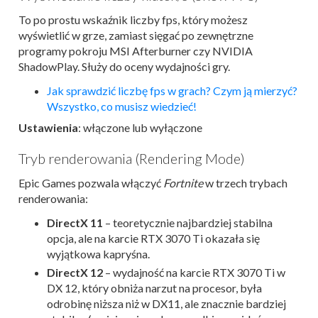
To po prostu wskaźnik liczby fps, który możesz
wyświetlić w grze, zamiast sięgać po zewnętrzne
programy pokroju MSI Afterburner czy NVIDIA
ShadowPlay. Służy do oceny wydajności gry.
Jak sprawdzić liczbę fps w grach? Czym ją mierzyć?
Wszystko, co musisz wiedzieć!
Ustawienia
: włączone lub wyłączone
Tryb renderowania (Rendering Mode)
Epic Games pozwala włączyć
Fortnite
w trzech trybach
renderowania:
DirectX 11
– teoretycznie najbardziej stabilna
opcja, ale na karcie RTX 3070 Ti okazała się
wyjątkowa kapryśna.
DirectX 12
– wydajność na karcie RTX 3070 Ti w
DX 12, który obniża narzut na procesor, była
odrobinę niższa niż w DX11, ale znacznie bardziej