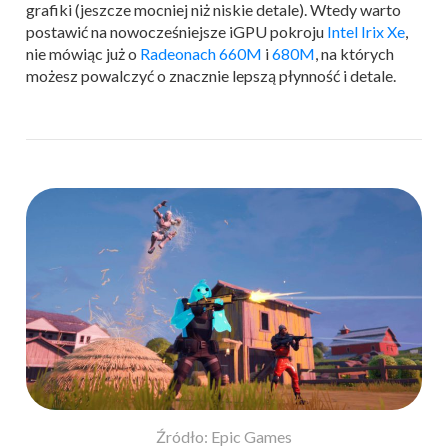
grafiki (jeszcze mocniej niż niskie detale). Wtedy warto
postawić na nowocześniejsze iGPU pokroju
Intel Irix Xe
,
nie mówiąc już o
Radeonach 660M
i
680M
, na których
możesz powalczyć o znacznie lepszą płynność i detale.
Źródło: Epic Games