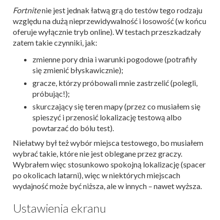
Fortnite
nie jest jednak łatwą grą do testów tego rodzaju
względu na dużą nieprzewidywalność i losowość (w końcu
oferuje wyłącznie tryb online). W testach przeszkadzały
zatem takie czynniki, jak:
zmienne pory dnia i warunki pogodowe (potrafiły
się zmienić błyskawicznie);
gracze, którzy próbowali mnie zastrzelić (polegli,
próbując!);
skurczający się teren mapy (przez co musiałem się
spieszyć i przenosić lokalizację testową albo
powtarzać do bólu test).
Niełatwy był też wybór miejsca testowego, bo musiałem
wybrać takie, które nie jest oblegane przez graczy.
Wybrałem więc stosunkowo spokojną lokalizację (spacer
po okolicach latarni), więc w niektórych miejscach
wydajność może być niższa, ale w innych – nawet wyższa.
Ustawienia ekranu