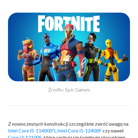
Źródło: Epic Games
Z nowoczesnych konstrukcji szczególnie zwróć uwagę na
Intel Core i5-11400(F)
,
Intel Core i5-12400F
czy nawet
Core i3-12100F
, które cechują się świetnym stosunkiem