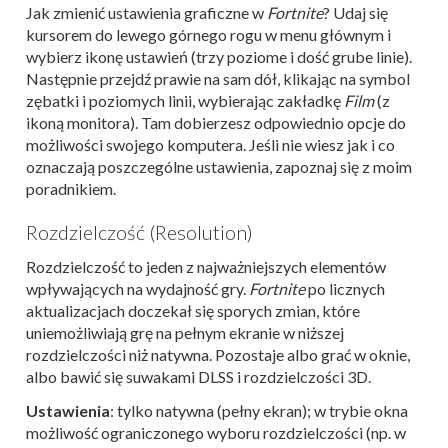
Jak zmienić ustawienia graficzne w
Fortnite
? Udaj się
kursorem do lewego górnego rogu w menu głównym i
wybierz ikonę ustawień (trzy poziome i dość grube linie).
Następnie przejdź prawie na sam dół, klikając na symbol
zębatki i poziomych linii, wybierając zakładkę
Film
(z
ikoną monitora). Tam dobierzesz odpowiednio opcje do
możliwości swojego komputera. Jeśli nie wiesz jak i co
oznaczają poszczególne ustawienia, zapoznaj się z moim
poradnikiem.
Rozdzielczość (Resolution)
Rozdzielczość to jeden z najważniejszych elementów
wpływających na wydajność gry.
Fortnite
po licznych
aktualizacjach doczekał się sporych zmian, które
uniemożliwiają grę na pełnym ekranie w niższej
rozdzielczości niż natywna. Pozostaje albo grać w oknie,
albo bawić się suwakami DLSS i rozdzielczości 3D.
Ustawienia
: tylko natywna (pełny ekran); w trybie okna
możliwość ograniczonego wyboru rozdzielczości (np. w