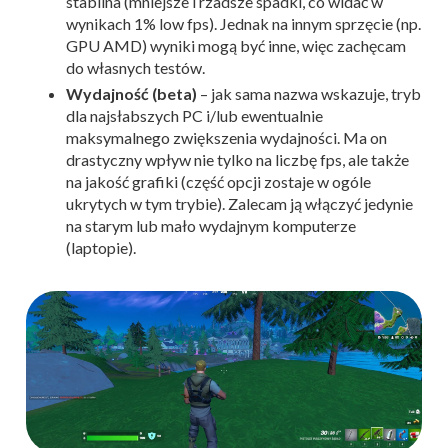
stabilna (mniejsze i rzadsze spadki, co widać w
wynikach 1% low fps). Jednak na innym sprzęcie (np.
GPU AMD) wyniki mogą być inne, więc zachęcam
do własnych testów.
Wydajność (beta)
– jak sama nazwa wskazuje, tryb
dla najsłabszych PC i/lub ewentualnie
maksymalnego zwiększenia wydajności. Ma on
drastyczny wpływ nie tylko na liczbę fps, ale także
na jakość grafiki (część opcji zostaje w ogóle
ukrytych w tym trybie). Zalecam ją włączyć jedynie
na starym lub mało wydajnym komputerze
(laptopie).