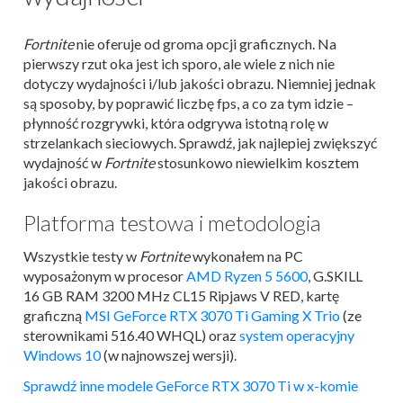
Fortnite
nie oferuje od groma opcji graficznych. Na
pierwszy rzut oka jest ich sporo, ale wiele z nich nie
dotyczy wydajności i/lub jakości obrazu. Niemniej jednak
są sposoby, by poprawić liczbę fps, a co za tym idzie –
płynność rozgrywki, która odgrywa istotną rolę w
strzelankach sieciowych. Sprawdź, jak najlepiej zwiększyć
wydajność w
Fortnite
stosunkowo niewielkim kosztem
jakości obrazu.
Platforma testowa i metodologia
Wszystkie testy w
Fortnite
wykonałem na PC
wyposażonym w procesor
AMD Ryzen 5 5600
, G.SKILL
16 GB RAM 3200 MHz CL15 Ripjaws V RED, kartę
graficzną
MSI GeForce RTX 3070 Ti Gaming X Trio
(ze
sterownikami 516.40 WHQL) oraz
system operacyjny
Windows 10
(w najnowszej wersji).
Sprawdź inne modele GeForce RTX 3070 Ti w x-komie