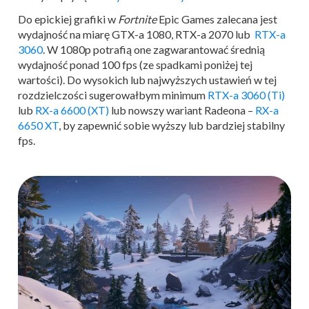
Do epickiej grafiki w
Fortnite
Epic Games zalecana jest
wydajność na miarę GTX-a 1080, RTX-a 2070 lub
RTX-a
3060
. W 1080p potrafią one zagwarantować średnią
wydajność ponad 100 fps (ze spadkami poniżej tej
wartości). Do wysokich lub najwyższych ustawień w tej
rozdzielczości sugerowałbym minimum
RTX-a 3060 (Ti)
lub
RX-a 6600 (XT)
lub nowszy wariant Radeona –
RX-a
6650 XT
, by zapewnić sobie wyższy lub bardziej stabilny
fps.