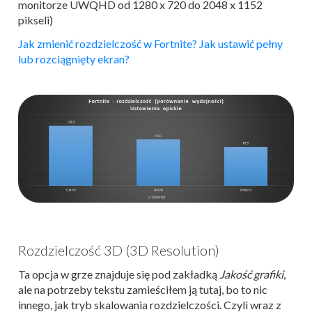
monitorze UWQHD od 1280 x 720 do 2048 x 1152
pikseli)
Jak zmienić rozdzielczość w Fortnite? Jak ustawić pełny
lub rozciągnięty ekran?
Rozdzielczość 3D (3D Resolution)
Ta opcja w grze znajduje się pod zakładką
Jakość grafiki
,
ale na potrzeby tekstu zamieściłem ją tutaj, bo to nic
innego, jak tryb skalowania rozdzielczości. Czyli wraz z