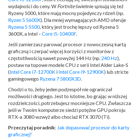
wydajności do ceny. W
Fortnite
świetnie spisują się też
Ryzeny 5000, które mają mocny pojedynczy rdzeń (np.
Ryzen 5 5600X
). Dla mniej wymagających AMD oferuje
Ryzena 5 5500
, który jest trochę lepszy od Ryzena 5
3600X, a Intel –
Core i5-10400F
.
Jeśli zamierzasz parować procesor z nowoczesną kartą
graficzną i czerpać więcej korzyści z monitorów z
częstotliwością nawet powyżej 144 Hz (np.
240 Hz
),
postaw na topowe modele CPU z serii Intel Alder Lake-S
(
Intel Core i7-12700K
i
Intel Core i9-12900K
) lub stricte
gamingowego
Ryzena 7 5800X3D
.
Chodzi o to, żeby jeden podzespół nie ograniczał
możliwości drugiego. Jest to istotne, bo grając w niższej
rozdzielczości, potrzebujesz mocniejsze CPU. Zwłaszcza
jeśli w Twoim komputerze siedzi potężne GPU pokroju
RTX-a 3080 wzwyż albo chociaż RTX 3070 (Ti).
Przeczytaj poradnik
:
Jak dopasować procesor do karty
graficznej?