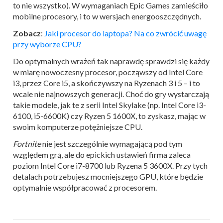
to nie wszystko). W wymaganiach Epic Games zamieściło
mobilne procesory, i to w wersjach energooszczędnych.
Zobacz
:
Jaki procesor do laptopa? Na co zwrócić uwagę
przy wyborze CPU?
Do optymalnych wrażeń tak naprawdę sprawdzi się każdy
w miarę nowoczesny procesor, począwszy od Intel Core
i3, przez Core i5, a skończywszy na Ryzenach 3 i 5 – i to
wcale nie najnowszych generacji. Choć do gry wystarczają
takie modele, jak te z serii Intel Skylake (np. Intel Core i3-
6100, i5-6600K) czy Ryzen 5 1600X, to zyskasz, mając w
swoim komputerze potężniejsze CPU.
Fortnite
nie jest szczególnie wymagającą pod tym
względem grą, ale do epickich ustawień firma zaleca
poziom Intel Core i7-8700 lub Ryzena 5 3600X. Przy tych
detalach potrzebujesz mocniejszego GPU, które będzie
optymalnie współpracować z procesorem.