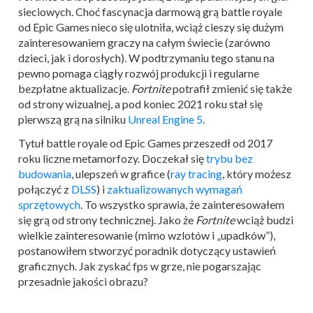
sieciowych. Choć fascynacja darmową grą battle royale
od Epic Games nieco się ulotniła, wciąż cieszy się dużym
zainteresowaniem graczy na całym świecie (zarówno
dzieci, jak i dorosłych). W podtrzymaniu tego stanu na
pewno pomaga ciągły rozwój produkcji i regularne
bezpłatne aktualizacje.
Fortnite
potrafił zmienić się także
od strony wizualnej, a pod koniec 2021 roku stał się
pierwszą grą na silniku
Unreal Engine 5
.
Tytuł battle royale od Epic Games przeszedł od 2017
roku liczne metamorfozy. Doczekał się
trybu bez
budowania
, ulepszeń w grafice (
ray tracing
, który możesz
połączyć z
DLSS
) i
zaktualizowanych wymagań
sprzętowych
. To wszystko sprawia, że zainteresowałem
się grą od strony technicznej. Jako że
Fortnite
wciąż budzi
wielkie zainteresowanie (mimo wzlotów i „upadków”),
postanowiłem stworzyć poradnik dotyczący ustawień
graficznych. Jak zyskać fps w grze, nie pogarszając
przesadnie jakości obrazu?