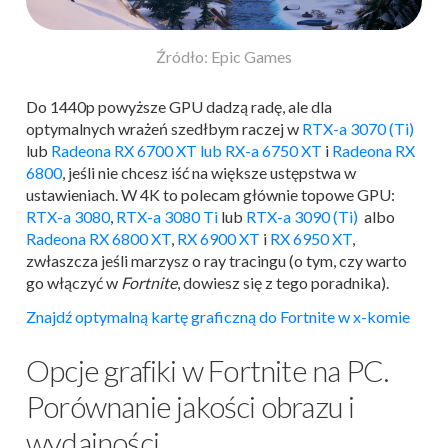
Źródło: Epic Games
Do 1440p powyższe GPU dadzą radę, ale dla
optymalnych wrażeń szedłbym raczej w
RTX-a 3070 (Ti)
lub
Radeona RX 6700 XT lub RX-a 6750 XT
i
Radeona RX
6800
, jeśli nie chcesz iść na większe ustępstwa w
ustawieniach. W 4K to polecam głównie topowe GPU:
RTX-a 3080
,
RTX-a 3080 Ti
lub
RTX-a 3090 (Ti)
albo
Radeona RX 6800 XT
,
RX 6900 XT
i
RX 6950 XT
,
zwłaszcza jeśli marzysz o ray tracingu (o tym, czy warto
go włączyć w
Fortnite
, dowiesz się z tego poradnika).
Znajdź optymalną kartę graficzną do Fortnite w x-komie
Opcje grafiki w Fortnite na PC.
Porównanie jakości obrazu i
wydajności