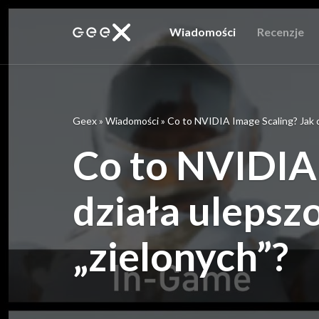
Wiadomości
Recenzje
Geex
»
Wiadomości
»
Co to NVIDIA Image Scaling? Jak d
Co to NVIDIA 
działa ulepsz
„zielonych”?