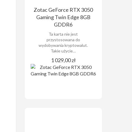
Zotac GeForce RTX 3050
Gaming Twin Edge 8GB
GDDR6
Ta karta nie jest
przystosowana do
wydobywania kryptowalut.
Takie użycie…
1 029,00 zł