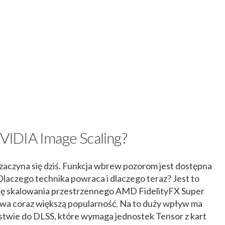
 NVIDIA Image Scaling?
zaczyna się dziś. Funkcja wbrew pozorom jest dostępna
 Dlaczego technika powraca i dlaczego teraz? Jest to
kę skalowania przestrzennego AMD FidelityFX Super
wa coraz większą popularność. Na to duży wpływ ma
twie do DLSS, które wymaga jednostek Tensor z kart