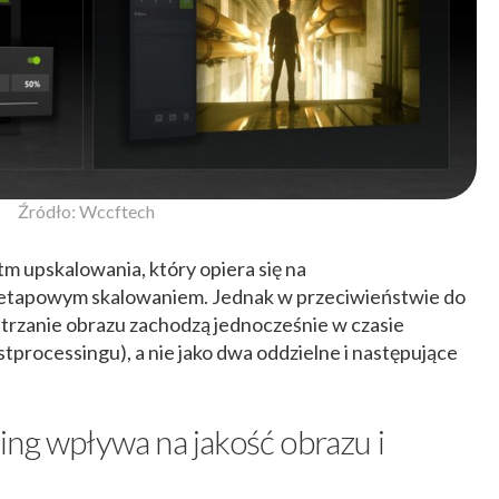
Źródło: Wccftech
 upskalowania, który opiera się na
roetapowym skalowaniem. Jednak w przeciwieństwie do
strzanie obrazu zachodzą jednocześnie w czasie
processingu), a nie jako dwa oddzielne i następujące
ng wpływa na jakość obrazu i