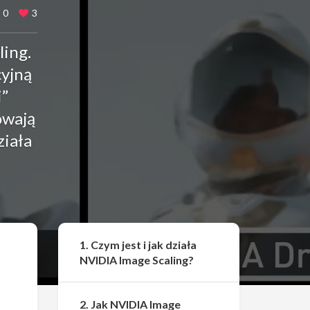
0
3
ling.
cyjną
i”
owają
ziała
Udostępnij
1. Czym jest i jak działa
NVIDIA Image Scaling?
2. Jak NVIDIA Image