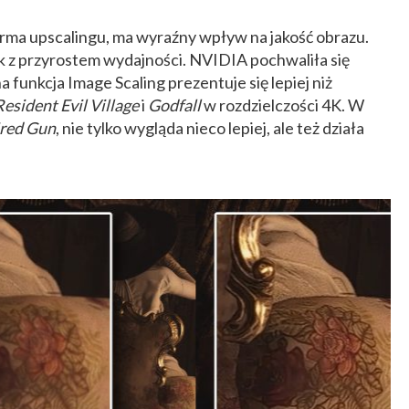
orma upscalingu, ma wyraźny wpływ na jakość obrazu.
ak z przyrostem wydajności. NVIDIA pochwaliła się
funkcja Image Scaling prezentuje się lepiej niż
Resident Evil Village
i
Godfall
w rozdzielczości 4K. W
red Gun
, nie tylko wygląda nieco lepiej, ale też działa