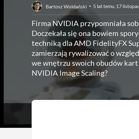
5 lat temu, 17 listop
Bartosz Woldański
Firma NVIDIA przypomniała sobie
Doczekała się ona bowiem sporyc
techniką dla AMD FidelityFX Supe
zamierzają rywalizować o względ
we wnętrzu swoich obudów kart gr
NVIDIA Image Scaling?