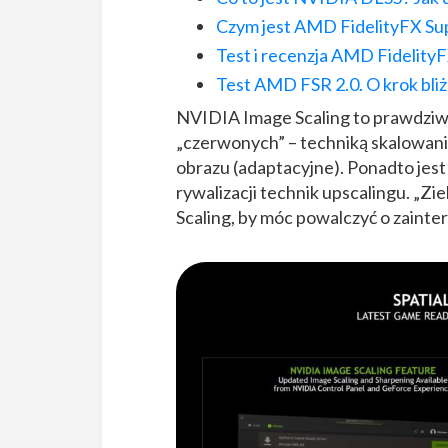
Czym jest AMD FidelityFX Su
Test i recenzja AMD Fidelit
Test AMD FSR 2.0. O krok bli
NVIDIA Image Scaling to prawdziwa
„czerwonych” – techniką skalowan
obrazu (adaptacyjne). Ponadto jest
rywalizacji technik upscalingu. „Z
Scaling, by móc powalczyć o zaint