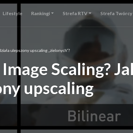
Lifestyle
Rankingi
Strefa RTV
Strefa Twórcy
ziała ulepszony upscaling „zielonych”?
Image Scaling? Ja
ony upscaling