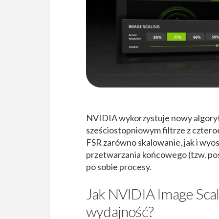
NVIDIA wykorzystuje nowy algorytm
sześciostopniowym filtrze z czte
FSR zarówno skalowanie, jak i wyo
przetwarzania końcowego (tzw. post
po sobie procesy.
Jak NVIDIA Image Scali
wydajność?