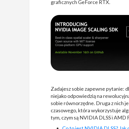
graficznych GeForce RTX.
Zadajesz sobie zapewne pytanie: d
niejako odpowiedzią na rewolucyjn
sobie równorzędne. Druga z nich je
czasowego, która wykorzystuje algor
tym, czym są NVIDIA DLSS i AMD FSR, 
Co to jest NVIDIA DLSS? Jak d