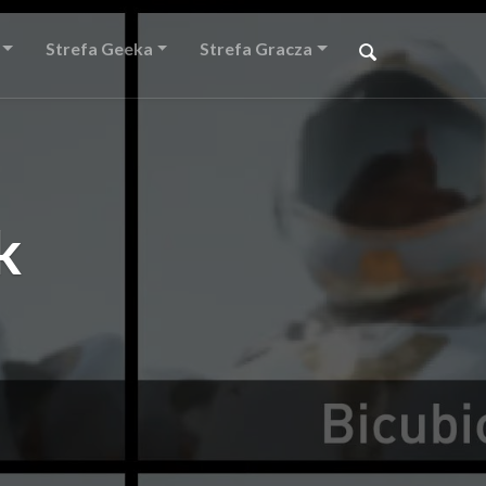
Strefa Geeka
Strefa Gracza
k