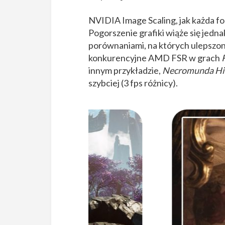
NVIDIA Image Scaling, jak każda f
Pogorszenie grafiki wiąże się jedn
porównaniami, na których ulepszona 
konkurencyjne AMD FSR w grach
innym przykładzie,
Necromunda Hi
szybciej (3 fps różnicy).