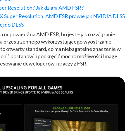
per Resolution? Jak działa AMD FSR?
yFX Super Resolution. AMD FSR prawie jak NVIDIA DLSS
żej do DLSS
 odpowiedź na AMD FSR, bo jest – jak rozwiązanie
ia przestrzennego wykorzystującego wyostrzanie
 to otwarty standard, co ma niebagatelne znaczenie w
ieloni” postanowili podkręcić mocno możliwości Image
eresowanie deweloperów i graczy z FSR.