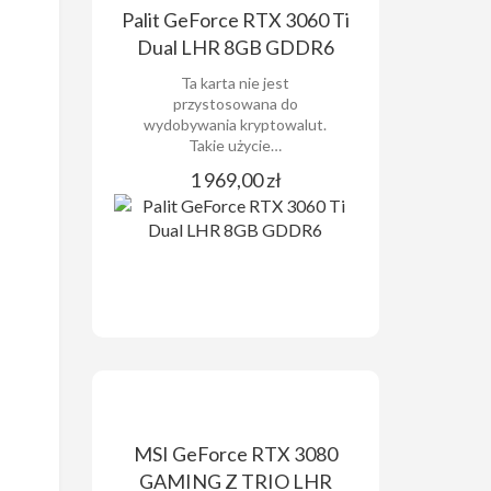
Palit GeForce RTX 3060 Ti
Dual LHR 8GB GDDR6
Ta karta nie jest
przystosowana do
wydobywania kryptowalut.
Takie użycie…
1 969,00 zł
MSI GeForce RTX 3080
GAMING Z TRIO LHR