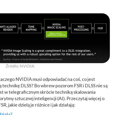
Źródło: NVIDIA
laczego NVIDIA musi odpowiadać na coś, co jest
ą technikę DLSS? Bo wbrew pozorom FSR i DLSS nie są
st w telegraficznym skrócie techniką skalowania
ytmy sztucznej inteligencji (AI). Przeczytaj więcej o
jakie dzielą je różnice i jak działają:
ziała?