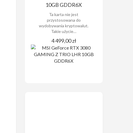
10GB GDDR6X
Ta karta nie jest
przystosowana do
wydobywania kryptowalut.
Takie użycie…
4 499,00 zł