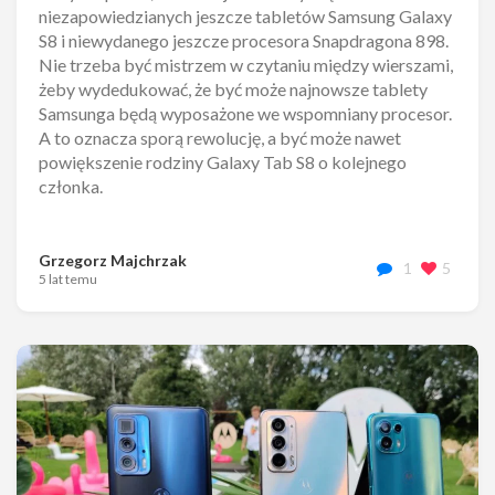
niezapowiedzianych jeszcze tabletów Samsung Galaxy
S8 i niewydanego jeszcze procesora Snapdragona 898.
Nie trzeba być mistrzem w czytaniu między wierszami,
żeby wydedukować, że być może najnowsze tablety
Samsunga będą wyposażone we wspomniany procesor.
A to oznacza sporą rewolucję, a być może nawet
powiększenie rodziny Galaxy Tab S8 o kolejnego
członka.
Grzegorz Majchrzak
1
5
5 lat temu