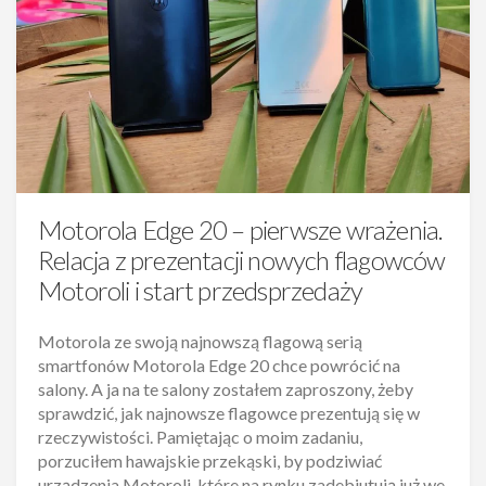
Motorola Edge 20 – pierwsze wrażenia.
Relacja z prezentacji nowych flagowców
Motoroli i start przedsprzedaży
Motorola ze swoją najnowszą flagową serią
smartfonów Motorola Edge 20 chce powrócić na
salony. A ja na te salony zostałem zaproszony, żeby
sprawdzić, jak najnowsze flagowce prezentują się w
rzeczywistości. Pamiętając o moim zadaniu,
porzuciłem hawajskie przekąski, by podziwiać
urządzenia Motoroli, które na rynku zadebiutują już we