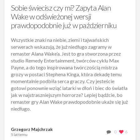
Sobie świecisz czy mi? Zapyta Alan
Wake w odświeżonej wersji
prawdopodobnie już w październiku
Wszystkie znaki na niebie, ziemi i tajwańskich
serwerach wskazują, że już niedługo zagramy w
remaster Alana Wake’a. Jest to gra stworzona przez
studio Remedy Entertainment, twórców cyklu Max
Payne, a do tego inspirowana twórczością mistrza
grozy w postaci Stephena Kinga, która dekadę temu
momentalnie podbiła serca graczy. Czy jesteście
gotowi ponownie wziąć latarki w dłoń i biec do światła
jak w najstraszniejszym horrorze? Lepiej bądźcie, bo
remaster gry Alan Wake prawdopodobnie ukaże się już
niedługo.
Grzegorz Majchrzak
0
6
5 lat temu