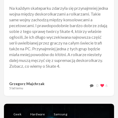
Na każdym skateparku zdarzyła się przynajmniej jedna
wojna między deskorolkarzami a rolkarzami. Takie
same wojny zachodzą między konsolowcami a
pecetowcami. I prawdopodobnie bardzo dobrze zdają
sobie z tego sprawę twórcy Skate 4, którzy właśnie
ogłosili, że ich długo wyczekiwana najnowsza część
serii uwielbianej przez graczy na całym świecie trafi
także na PC. Przynajmniej jedna z tych grup będzie
miała mniej powodów do kłótni. A rolkarze niestety
dalej muszą męczyć się z supremacją deskorolkarzy.
Zobacz, co wiemy o Skate 4.
Grzegorz Majchrzak
0
6
5 lat temu
Geek
Hardware
Samsung