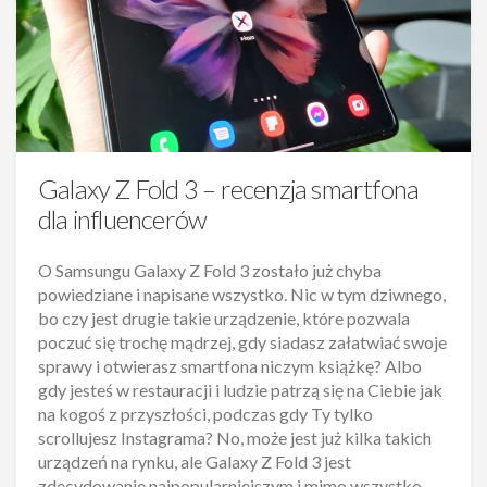
Galaxy Z Fold 3 – recenzja smartfona
dla influencerów
O Samsungu Galaxy Z Fold 3 zostało już chyba
powiedziane i napisane wszystko. Nic w tym dziwnego,
bo czy jest drugie takie urządzenie, które pozwala
poczuć się trochę mądrzej, gdy siadasz załatwiać swoje
sprawy i otwierasz smartfona niczym książkę? Albo
gdy jesteś w restauracji i ludzie patrzą się na Ciebie jak
na kogoś z przyszłości, podczas gdy Ty tylko
scrollujesz Instagrama? No, może jest już kilka takich
urządzeń na rynku, ale Galaxy Z Fold 3 jest
zdecydowanie najpopularniejszym i mimo wszystko