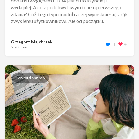
dodatku względem DDR4 jest dużo szybciej i
wydajniej. A co z podchwytliwym tonem pierwszego
zdania? Cóż, tego typu moduł raczej wymsknie się z rąk
zwykłemu użytkownikowi. Ale od początku.
Grzegorz Majchrzak
1
4
5 lat temu
Powrót do szkoły