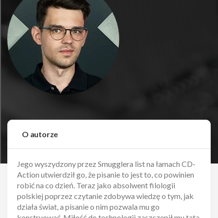
O autorze
Jego wyszydzony przez Smugglera list na łamach CD-
Action utwierdził go, że pisanie to jest to, co powinien
robić na co dzień. Teraz jako absolwent filologii
polskiej poprzez czytanie zdobywa wiedzę o tym, jak
działa świat, a pisanie o nim pozwala mu go
konstruować. Miłość do technologii zaszczepił mu tata,