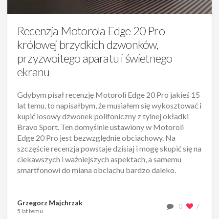
Recenzja Motorola Edge 20 Pro –
królowej brzydkich dzwonków,
przyzwoitego aparatu i świetnego
ekranu
Gdybym pisał recenzję Motoroli Edge 20 Pro jakieś 15
lat temu, to napisałbym, że musiałem się wykosztować i
kupić losowy dzwonek polifoniczny z tylnej okładki
Bravo Sport. Ten domyślnie ustawiony w Motoroli
Edge 20 Pro jest bezwzględnie obciachowy. Na
szczęście recenzja powstaje dzisiaj i mogę skupić się na
ciekawszych i ważniejszych aspektach, a samemu
smartfonowi do miana obciachu bardzo daleko.
Grzegorz Majchrzak
0
7
5 lat temu