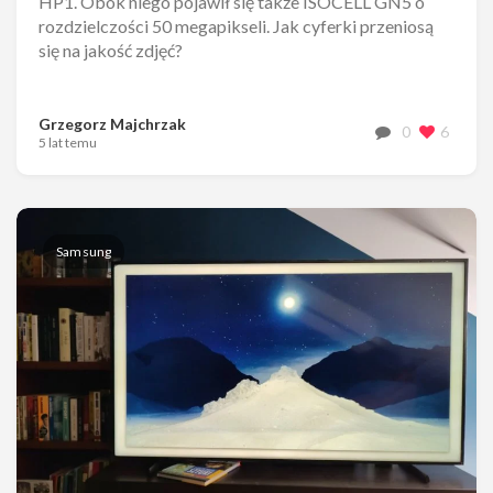
HP1. Obok niego pojawił się także ISOCELL GN5 o
rozdzielczości 50 megapikseli. Jak cyferki przeniosą
się na jakość zdjęć?
Grzegorz Majchrzak
0
6
5 lat temu
Samsung