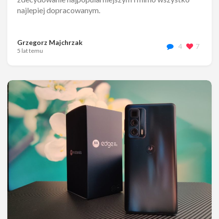
najlepiej dopracowanym.
Grzegorz Majchrzak
4
7
5 lat temu