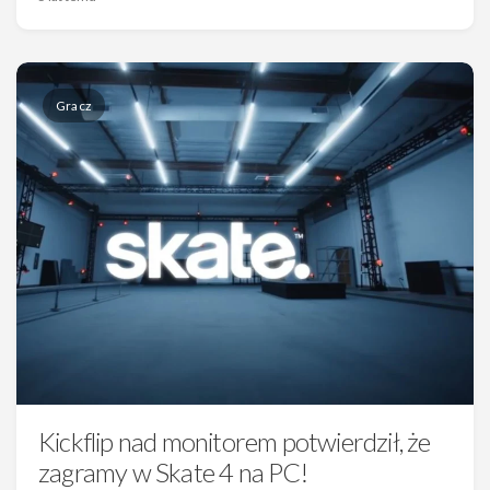
Gracz
Kickflip nad monitorem potwierdził, że
zagramy w Skate 4 na PC!