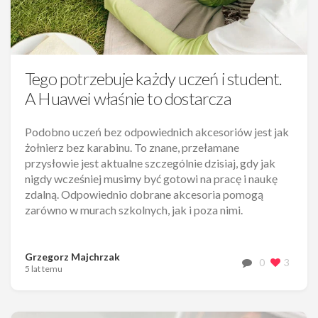
Tego potrzebuje każdy uczeń i student.
A Huawei właśnie to dostarcza
Podobno uczeń bez odpowiednich akcesoriów jest jak
żołnierz bez karabinu. To znane, przełamane
przysłowie jest aktualne szczególnie dzisiaj, gdy jak
nigdy wcześniej musimy być gotowi na pracę i naukę
zdalną. Odpowiednio dobrane akcesoria pomogą
zarówno w murach szkolnych, jak i poza nimi.
Grzegorz Majchrzak
0
3
5 lat temu