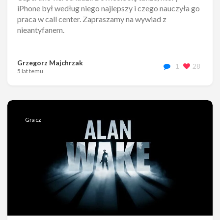
iPhone był według niego najlepszy i czego nauczyła go
praca w call center. Zapraszamy na wywiad z
nieantyfanem.
Grzegorz Majchrzak
1
28
5 lat temu
Gracz