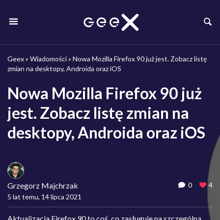
Geex
»
Wiadomości
»
Nowa Mozilla Firefox 90 już jest. Zobacz listę
zmian na desktopy, Androida oraz iOS
Nowa Mozilla Firefox 90 już
jest. Zobacz listę zmian na
desktopy, Androida oraz iOS
Grzegorz Majchrzak
0
4
5 lat temu, 14 lipca 2021
Aktualizacja Firefox 90 to coś, co zasługuje na szczególną