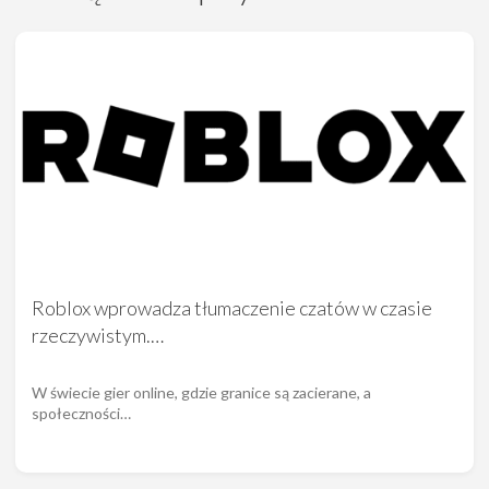
Roblox wprowadza tłumaczenie czatów w czasie
rzeczywistym.…
W świecie gier online, gdzie granice są zacierane, a
społeczności…