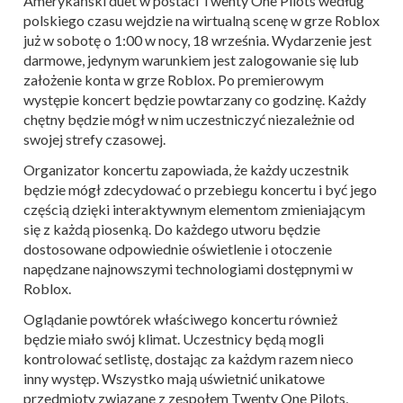
Amerykański duet w postaci Twenty One Pilots według
polskiego czasu wejdzie na wirtualną scenę w grze Roblox
już w sobotę o 1:00 w nocy, 18 września. Wydarzenie jest
darmowe, jedynym warunkiem jest zalogowanie się lub
założenie konta w grze Roblox. Po premierowym
występie koncert będzie powtarzany co godzinę. Każdy
chętny będzie mógł w nim uczestniczyć niezależnie od
swojej strefy czasowej.
Organizator koncertu zapowiada, że każdy uczestnik
będzie mógł zdecydować o przebiegu koncertu i być jego
częścią dzięki interaktywnym elementom zmieniającym
się z każdą piosenką. Do każdego utworu będzie
dostosowane odpowiednie oświetlenie i otoczenie
napędzane najnowszymi technologiami dostępnymi w
Roblox.
Oglądanie powtórek właściwego koncertu również
będzie miało swój klimat. Uczestnicy będą mogli
kontrolować setlistę, dostając za każdym razem nieco
inny występ. Wszystko mają uświetnić unikatowe
przedmioty związane z zespołem Twenty One Pilots,