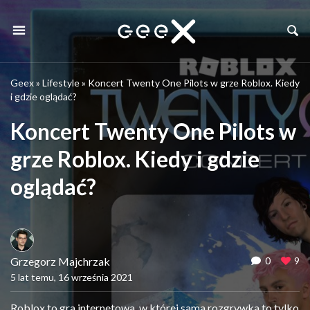
Geex
»
Lifestyle
»
Koncert Twenty One Pilots w grze Roblox. Kiedy
i gdzie oglądać?
Koncert Twenty One Pilots w
grze Roblox. Kiedy i gdzie
oglądać?
Grzegorz Majchrzak
0
9
5 lat temu, 16 września 2021
Roblox to gra internetowa, w której sama rozgrywka to tylko