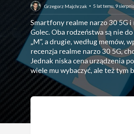
5 lat temu, 9 sierpn
Grzegorz Majchrzak
Smartfony realme narzo 30 5G i 
Golec. Oba rodzeństwa są nie do 
„M”, a drugie, według memów, w
recenzja realme narzo 30 5G, cho
Jednak niska cena urządzenia po
wiele mu wybaczyć, ale też tym ba