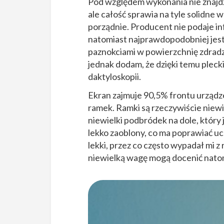
Pod względem wykonania nie znajdz
ale całość sprawia na tyle solidne
porządnie. Producent nie podaje in
natomiast najprawdopodobniej jest t
paznokciami w powierzchnię zdrad
jednak dodam, że dzięki temu pleck
daktyloskopii.
Ekran zajmuje 90,5% frontu urządz
ramek. Ramki są rzeczywiście niewie
niewielki podbródek na dole, który
lekko zaoblony, co ma poprawiać uch
lekki, przez co często wypadał mi z
niewielką wagę mogą docenić natom