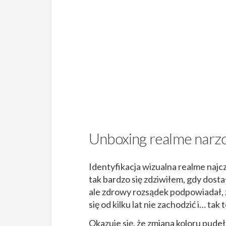
Unboxing realme narz
Identyfikacja wizualna realme najcz
tak bardzo się zdziwiłem, gdy dost
ale zdrowy rozsądek podpowiadał, ż
się od kilku lat nie zachodzić i… tak
Okazuje się, że zmiana koloru pude