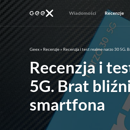
Wiadomości
Recenzje
Geex
»
Recenzje
»
Recenzja i test realme narzo 30 5G. 
Recenzja i te
5G. Brat bliź
smartfona