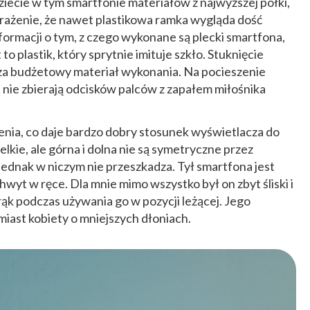
iecie w tym smartfonie materiałów z najwyższej półki,
 wrażenie, że nawet plastikowa ramka wygląda dość
formacji o tym, z czego wykonane są plecki smartfona,
o plastik, który sprytnie imituje szkło. Stuknięcie
za budżetowy materiał wykonania. Na pocieszenie
i nie zbierają odcisków palców z zapałem miłośnika
enia, co daje bardzo dobry stosunek wyświetlacza do
lkie, ale górna i dolna nie są symetryczne przez
 jednak w niczym nie przeszkadza. Tył smartfona jest
wyt w ręce. Dla mnie mimo wszystko był on zbyt śliski i
 rąk podczas używania go w pozycji leżącej. Jego
iast kobiety o mniejszych dłoniach.