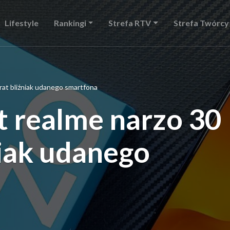
Lifestyle
Rankingi
Strefa RTV
Strefa Twórcy
Brat bliźniak udanego smartfona
st realme narzo 30
niak udanego