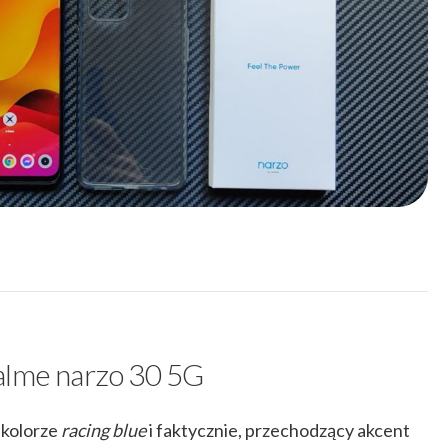
alme narzo 30 5G
 kolorze
racing blue
i faktycznie, przechodzący akcent