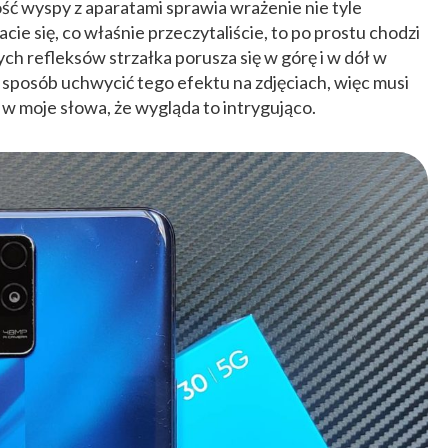
ość wyspy z aparatami sprawia wrażenie nie tyle
acie się, co właśnie przeczytaliście, to po prostu chodzi
ch refleksów strzałka porusza się w górę i w dół w
 sposób uchwycić tego efektu na zdjęciach, więc musi
 w moje słowa, że wygląda to intrygująco.