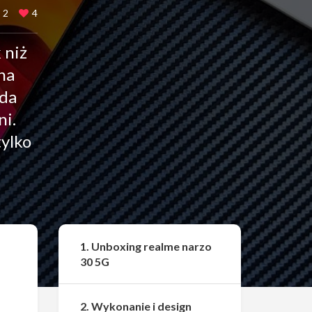
2
4
 niż
na
ada
ni.
tylko
Udostępnij
1. Unboxing realme narzo
30 5G
2. Wykonanie i design