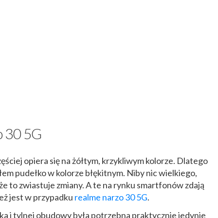
o 30 5G
ęściej opiera się na żółtym, krzykliwym kolorze. Dlatego
ałem pudełko w kolorze błękitnym. Niby nic wielkiego,
e to zwiastuje zmiany. A te na rynku smartfonów zdają
 też jest w przypadku
realme narzo 30 5G
.
łka i tylnej obudowy była potrzebna praktycznie jedynie