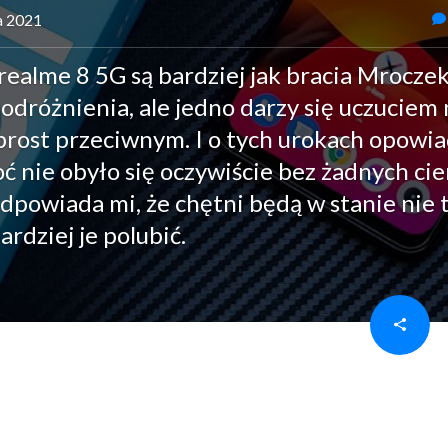
ia 2021
realme 8 5G są bardziej jak bracia Mroczek
odróżnienia, ale jedno darzy się uczuciem 
prost przeciwnym. I o tych urokach opowi
ć nie obyło się oczywiście bez żadnych cie
dpowiada mi, że chętni będą w stanie nie 
rdziej je polubić.