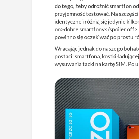
do tego, żeby odróżnić smartfon od
przyjemność testować. Na szczęście
identyczne i różnią się jedynie kil
on>dobre smartfony</spoiler off>.
powinno się oczekiwać po prostu 
Wracając jednak do naszego bohat
postaci: smartfona, kostki ładującej,
wysuwania tacki na kartę SIM. Po u