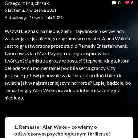
Grzegorz Majchrzak
0
6
5 lat temu, 7 września 2021
Aktualizacja: 10 września 2021
Wszystkie znaki na niebie, ziemi i tajwańskich serwerach
wskazują, że już niedługo zagramy w remaster Alana Wake’a.
Jest to gra stworzona przez studio Remedy Entertainment,
twórców cyklu Max Payne, a do tego inspirowana
twórczością mistrza grozy w postaci Stephena Kinga, która
dekadę temu momentalnie podbiła serca graczy. Czy
jesteście gotowi ponownie wziąć latarki w dłoń i biec do
światła jak w najstraszniejszym horrorze? Lepiej bądźcie, bo
remaster gry Alan Wake prawdopodobnie ukaże się już
niedługo.
1. Remaster Alan Wake – co wiemy o
odświeżonym psychologicznym thrillerze?