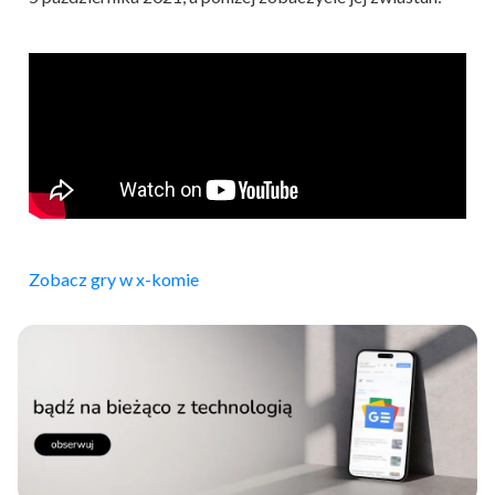
Zobacz gry w x-komie