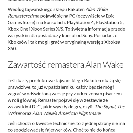
Według tajwańskiego sklepu Rakuten
Alan Wake
Remastered
ma pojawić się na PC (oczywiście w Epic
Games Store) i na konsolach: PlayStation 4, PlayStation 5,
Xbox One i Xbox Series X/S. To świetna informacja przede
wszystkim dla posiadaczy konsol od Sony. Posiadacze
Xboksów i tak mogli grać w oryginalną wersję z Xboksa
360.
Zawartość remastera Alan Wake
Jeśli karty produktowe tajwańskiego Rakuten okażą się
prawdziwe, to już w październiku każdy będzie mógł
zagrać w odświeżoną wersję gry z udręczonym pisarzem
w roli głównej. Remaster pojawi się w zestawie ze
wszystkimi DLC, jakie wyszły do gry, czyli:
The Signal, The
Writer
oraz
Alan Wake’s American Nightmare
.
Jeśli chodzi o kwestie techniczne, to z jednej strony nie ma
co spodziewać się fajerwerków. Choć to nie do końca