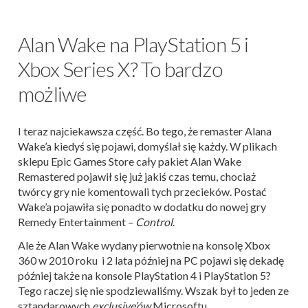
Alan Wake na PlayStation 5 i
Xbox Series X? To bardzo
możliwe
I teraz najciekawsza część. Bo tego, że remaster Alana
Wake’a kiedyś się pojawi, domyślał się każdy. W plikach
sklepu Epic Games Store cały pakiet Alan Wake
Remastered pojawił się już jakiś czas temu, chociaż
twórcy gry nie komentowali tych przecieków. Postać
Wake’a pojawiła się ponadto w dodatku do nowej gry
Remedy Entertainment –
Control
.
Ale że Alan Wake wydany pierwotnie na konsolę Xbox
360
w 2010 roku i 2 lata później na PC pojawi się dekadę
później także na konsole PlayStation 4 i PlayStation 5?
Tego raczej się nie spodziewaliśmy. Wszak był to jeden ze
sztandarowych
exclusive’ów
Microsoftu.