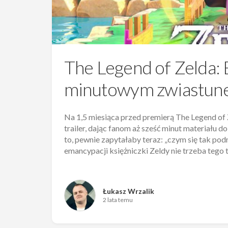
The Legend of Zelda:
minutowym zwiastu
Na 1,5 miesiąca przed premierą The Legend o
trailer, dając fanom aż sześć minut materiału d
to, pewnie zapytałaby teraz: „czym się tak po
emancypacji księżniczki Zeldy nie trzeba tego 
Łukasz Wrzalik
2 lata temu