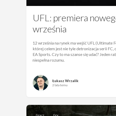
UFL: premiera nowego 
września
12 września na rynek ma wejść UFL (Ultimate Fo
której celem jest nie tyle detronizacja serii FC
EA Sports. Czy to ma szanse się udać? Jeden rabi
niespełna rozumu.
Łukasz Wrzalik
2 lata temu
Gracz
Gry