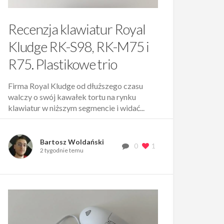
Recenzja klawiatur Royal
Kludge RK-S98, RK-M75 i
R75. Plastikowe trio
Firma Royal Kludge od dłuższego czasu
walczy o swój kawałek tortu na rynku
klawiatur w niższym segmencie i widać...
Bartosz Woldański
0
1
2 tygodnie temu