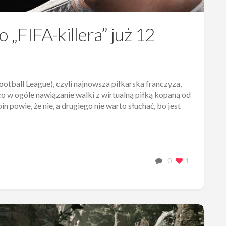
„FIFA-killera” już 12
otball League), czyli najnowsza piłkarska franczyza,
, co w ogóle nawiązanie walki z wirtualną piłką kopaną od
n powie, że nie, a drugiego nie warto słuchać, bo jest
0
1