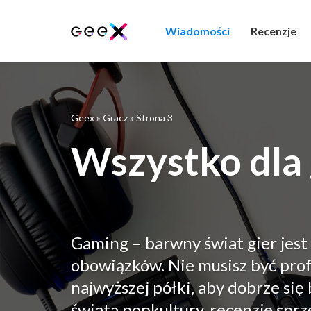
Wiadomości
Recenzje
Geex
»
Gracz
»
Strona 3
Wszystko dla
Gaming – barwny świat gier jest
obowiązków. Nie musisz być prof
najwyższej półki, aby dobrze się
świata popkultury, recenzje spr