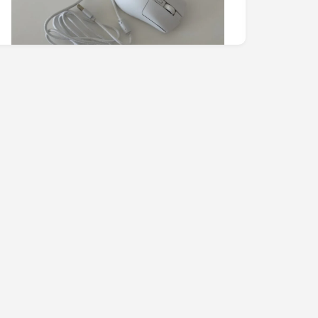
Test i recenzja Genesis
Zircon 880 Pro 8K. W
małym ciele duże
możliwości
Małe może być też wielkie i najnowsza
myszka Genesis Zircon 880 Pro 8K zdaje
się to potwierdzać. Stosunkowo lekka...