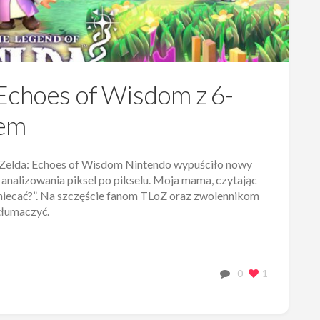
 Echoes of Wisdom z 6-
nem
f Zelda: Echoes of Wisdom Nintendo wypuściło nowy
o analizowania piksel po pikselu. Moja mama, czytając
dniecać?”. Na szczęście fanom TLoZ oraz zwolennikom
tłumaczyć.
0
1