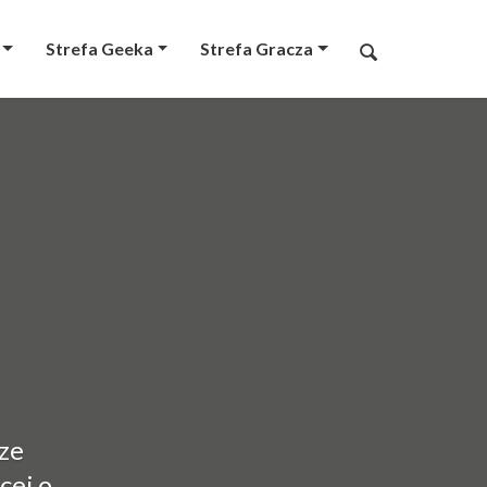
Strefa Geeka
Strefa Gracza
 ze
cej o