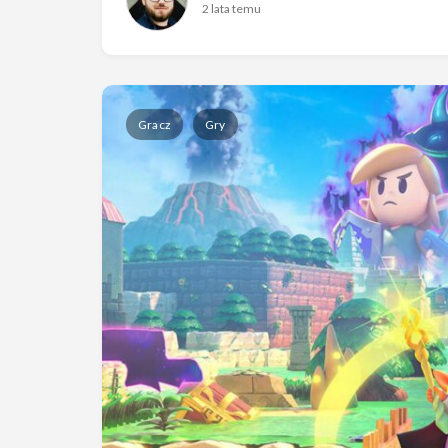
2 lata temu
Gracz
Gry