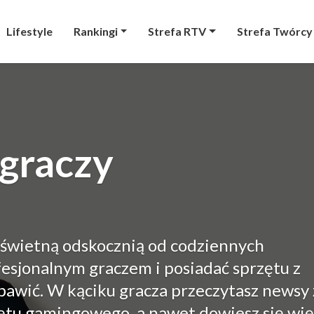
Lifestyle
Rankingi
Strefa RTV
Strefa Twórcy
 graczy
 świetną odskocznią od codziennych
esjonalnym graczem i posiadać sprzętu z
 bawić. W kąciku gracza przeczytasz newsy
zętu gamingowego, a nawet dowiesz się wię