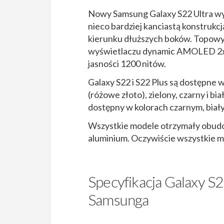
Nowy Samsung Galaxy S22 Ultra wy
nieco bardziej kanciastą konstrukcj
kierunku dłuższych boków. Topowy 
wyświetlaczu dynamic AMOLED 2x, 
jasności 1200 nitów.
Galaxy S22 i S22 Plus są dostępne 
(różowe złoto), zielony, czarny i b
dostępny w kolorach czarnym, biał
Wszystkie modele otrzymały obudow
aluminium. Oczywiście wszystkie 
Specyfikacja Galaxy S
Samsunga