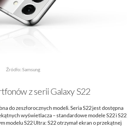
Źródło: Samsung
tfonów z serii Galaxy S22
na do zeszłorocznych modeli. Seria S22 jest dostępna
ekątnych wyświetlacza – standardowe modele S22 i S22
ym modelu S22 Ultra: S22 otrzymał ekran o przekątnej