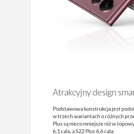
Atrakcyjny design smar
Podstawowa konstrukcja jest podob
w trzech wariantach o różnych prz
Plus są nieco mniejsze niż w topow
6,1 cala, a S22 Plus 6,6 cala.