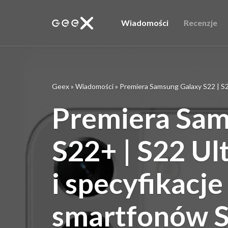
Wiadomości
Recenzje
Geex
»
Wiadomości
»
Premiera Samsung Galaxy S22 | S2
Premiera Sam
S22+ | S22 Ul
i specyfikacj
smartfonów 