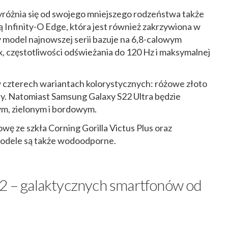
różnia się od swojego mniejszego rodzeństwa także
ą Infinity-O Edge, która jest również zakrzywiona w
model najnowszej serii bazuje na 6,8-calowym
częstotliwości odświeżania do 120 Hz i maksymalnej
w czterech wariantach kolorystycznych: różowe złoto
iały. Natomiast Samsung Galaxy S22 Ultra będzie
ym, zielonym i bordowym.
ę ze szkła Corning Gorilla Victus Plus oraz
modele są także wodoodporne.
22 – galaktycznych smartfonów od