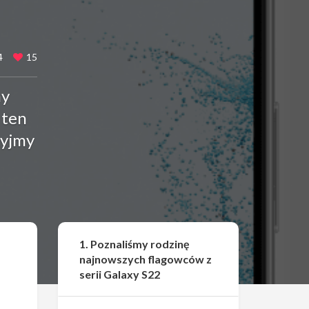
4
15
ny
 ten
zyjmy
Udostępnij
1. Poznaliśmy rodzinę
najnowszych flagowców z
serii Galaxy S22