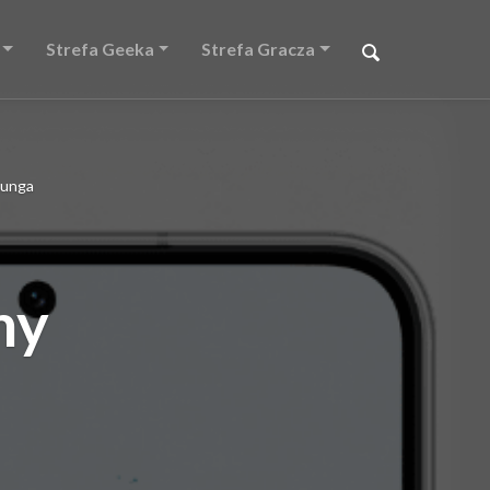
Strefa Geeka
Strefa Gracza
sunga
ny