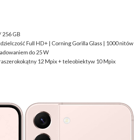
/ 256 GB
zielczość Full HD+ | Corning Gorilla Glass | 1000 nitów
ładowaniem do 25 W
raszerokokątny 12 Mpix + teleobiektyw 10 Mpix