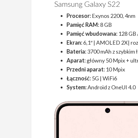
Samsung Galaxy S22
Procesor:
Exynos 2200, 4nm
Pamięć RAM:
8 GB
Pamięć wbudowana:
128 GB 
Ekran:
6,1″ | AMOLED 2X| rozd
Bateria:
3700 mAh z szybkim 
Aparat:
główny 50 Mpix + ult
Przedni aparat:
10 Mpix
Łączność:
5G | WiFi6
System:
Android z OneUI 4.0