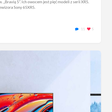
 „Bravią 5”. Ich owocem jest pięć modeli z serii XR5.
elewizora Sony 65XR5.
11
5