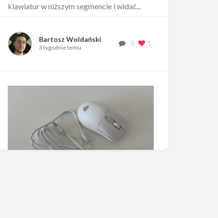
klawiatur w niższym segmencie i widać...
Bartosz Woldański
0
1
3 tygodnie temu
Test i recenzja Genesis