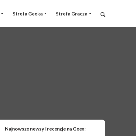
Strefa Geeka
Strefa Gracza
Najnowsze newsy i recenzje na Geex: