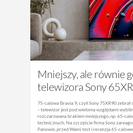
Mniejszy, ale równie ge
telewizora Sony 65X
75-calowa Bravia 9, czyli Sony 75XR90 zebrał
– telewizor jest pod wieloma względami wybitny
rozczarowana brakiem mniejszego, np. 65-cal
technicznych. Na szczęście firma Sony zareago
Panowie, przed Wami test i recenzja 65-calowej