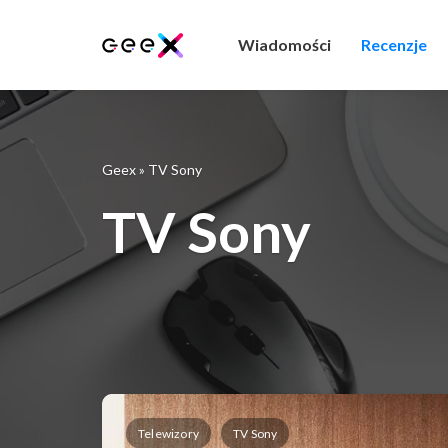
Wiadomości
Recenzje
Geex
»
TV Sony
TV Sony
Telewizory
TV Sony