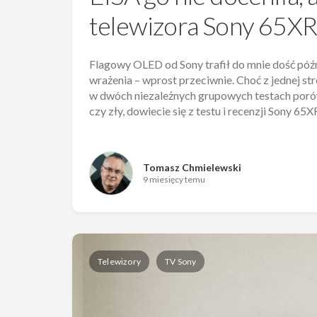
telewizora Sony 65XR
Flagowy OLED od Sony trafił do mnie dość późno
wrażenia – wprost przeciwnie. Choć z jednej str
w dwóch niezależnych grupowych testach porówn
czy zły, dowiecie się z testu i recenzji Sony 6
Tomasz Chmielewski
9 miesięcy temu
Telewizory
TV Sony