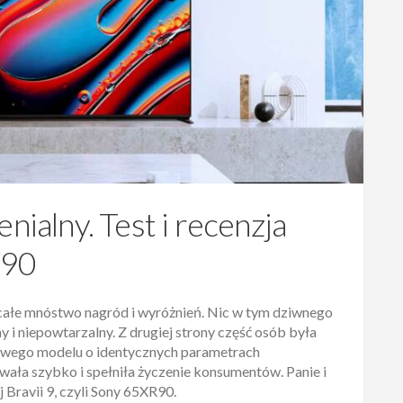
nialny. Test i recenzja
R90
 całe mnóstwo nagród i wyróżnień. Nic w tym dziwnego
 i niepowtarzalny. Z drugiej strony część osób była
owego modelu o identycznych parametrach
wała szybko i spełniła życzenie konsumentów. Panie i
 Bravii 9, czyli Sony 65XR90.