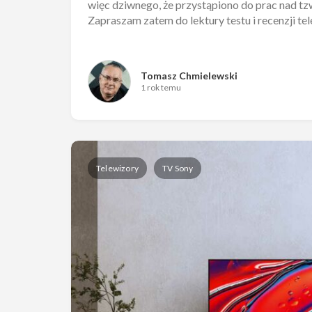
więc dziwnego, że przystąpiono do prac nad tzw.
Zapraszam zatem do lektury testu i recenzji t
Tomasz Chmielewski
1 rok temu
Telewizory
TV Sony