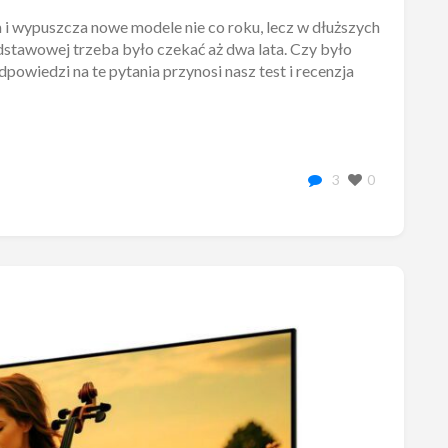
 i wypuszcza nowe modele nie co roku, lecz w dłuższych
dstawowej trzeba było czekać aż dwa lata. Czy było
owiedzi na te pytania przynosi nasz test i recenzja
3
0