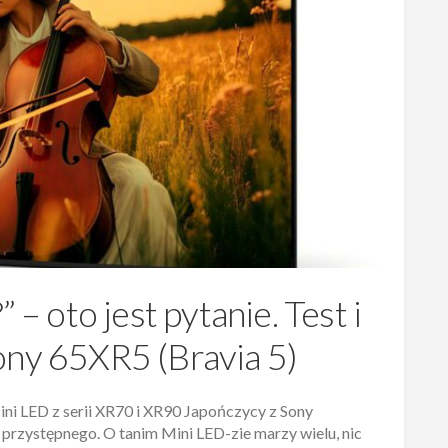
 – oto jest pytanie. Test i
ony 65XR5 (Bravia 5)
i LED z serii XR70 i XR90 Japończycy z Sony
 przystępnego. O tanim Mini LED-zie marzy wielu, nic