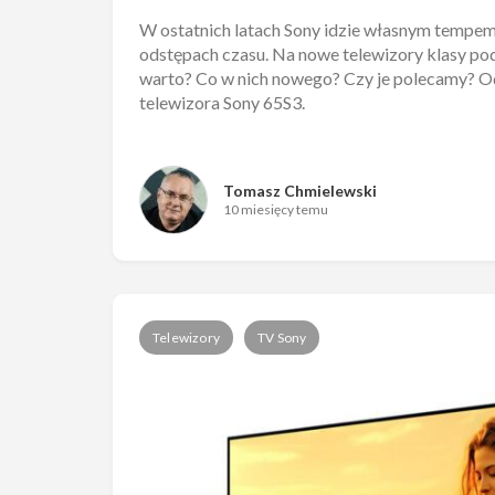
W ostatnich latach Sony idzie własnym tempem
odstępach czasu. Na nowe telewizory klasy po
warto? Co w nich nowego? Czy je polecamy? Odp
telewizora Sony 65S3.
Tomasz Chmielewski
10 miesięcy temu
Telewizory
TV Sony