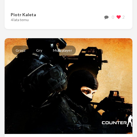
Piotr Kaleta
0
2
4 lata temu
Gracz
Gry
Multiplayer