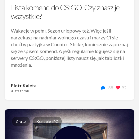
Lista komend do CS:GO. Czy znasz je
wszystkie?
Wakacje w pełni. Sezon urlopowy też. Więc jeśli
narzekasz na nadmiar wolnego czasu i marzy Ci się
choćby partyjka w Counter-Strike, koniecznie zapoznaj
się ze spisem komend. A jeśli regularnie logujesz się na
serwery CS:GO, poniższej listy naucz się, jak tabliczki
mnożenia.
Piotr Kaleta
88
92
4 lata temu
Gracz
Konsole i PC