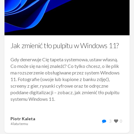
Jak zmienić tło pulpitu w Windows 11?
Gdy denerwuje Cię tapeta systemowa, ustaw własną.
Co może się na niej znaleźć? Co tylko chcesz, o ile plik
ma rozszerzenie obsługiwane przez system Windows
11. Fotografie (swoje lub kupione z banku zdjęć),
screeny z gier, rysunki cyfrowe oraz te odręczne
poddane digitalizacji – zobacz, jak zmienić tło pulpitu
systemu Windows 11.
Piotr Kaleta
3
0
4 lata temu