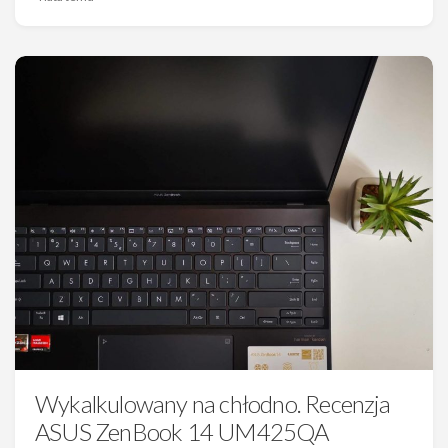
Wykalkulowany na chłodno. Recenzja
ASUS ZenBook 14 UM425QA