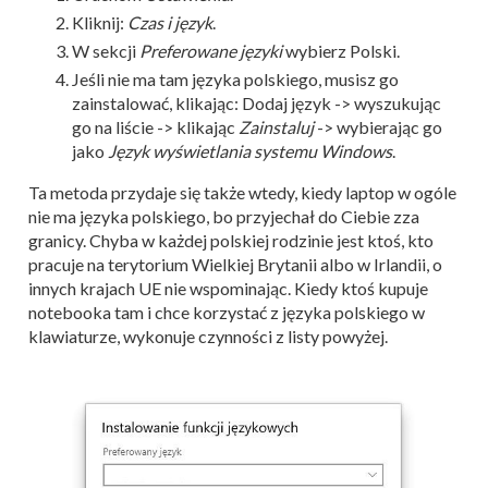
Kliknij:
Czas i język
.
W sekcji
Preferowane języki
wybierz Polski.
Jeśli nie ma tam języka polskiego, musisz go
zainstalować, klikając: Dodaj język -> wyszukując
go na liście -> klikając
Zainstaluj
-> wybierając go
jako
Język wyświetlania systemu Windows
.
Ta metoda przydaje się także wtedy, kiedy laptop w ogóle
nie ma języka polskiego, bo przyjechał do Ciebie zza
granicy. Chyba w każdej polskiej rodzinie jest ktoś, kto
pracuje na terytorium Wielkiej Brytanii albo w Irlandii, o
innych krajach UE nie wspominając. Kiedy ktoś kupuje
notebooka tam i chce korzystać z języka polskiego w
klawiaturze, wykonuje czynności z listy powyżej.