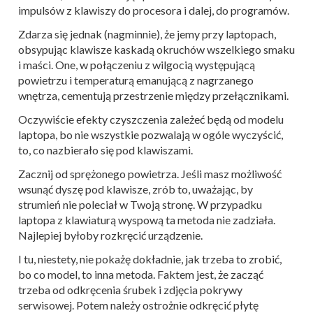
impulsów z klawiszy do procesora i dalej, do programów.
Zdarza się jednak (nagminnie), że jemy przy laptopach,
obsypując klawisze kaskadą okruchów wszelkiego smaku
i maści. One, w połączeniu z wilgocią występującą
powietrzu i temperaturą emanującą z nagrzanego
wnętrza, cementują przestrzenie między przełącznikami.
Oczywiście efekty czyszczenia zależeć będą od modelu
laptopa, bo nie wszystkie pozwalają w ogóle wyczyścić,
to, co nazbierało się pod klawiszami.
Zacznij od sprężonego powietrza. Jeśli masz możliwość
wsunąć dyszę pod klawisze, zrób to, uważając, by
strumień nie poleciał w Twoją stronę. W przypadku
laptopa z klawiaturą wyspową ta metoda nie zadziała.
Najlepiej byłoby rozkręcić urządzenie.
I tu, niestety, nie pokażę dokładnie, jak trzeba to zrobić,
bo co model, to inna metoda. Faktem jest, że zacząć
trzeba od odkręcenia śrubek i zdjęcia pokrywy
serwisowej. Potem należy ostrożnie odkręcić płytę