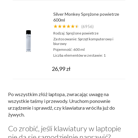
Silver Monkey Sprężone powietrze
600ml
★★★★★★
(6956)
Rodzaj:
Sprężone powietrze
Zastosowanie:
Sprzęt komputerowy i
biurowy
Pojemność:
600 ml
Liczba elementów w zestawie:
1
26,99 zł
Po wszystkim złóż laptopa, zwracając uwagę na
wszystkie taśmy i przewody. Uruchom ponownie
urządzenie i sprawdź, czy klawiatura wróciła już do
żywych.
Co zrobić, jeśli klawiatury w laptopie
nie da się samodzielnie naprawić?