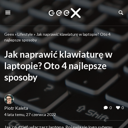
Geex
»
Lifestyle
»
Jak naprawić klawiaturę w laptopie? Oto 4
najlepsze sposoby
Jak naprawić klawiaturę w
laptopie? Oto 4 najlepsze
sposoby
Piotr Kaleta
0
0
4 lata temu, 27 czerwca 2022
Jak co dzień włączasz laptopa. Pojawia się logo sytemu,