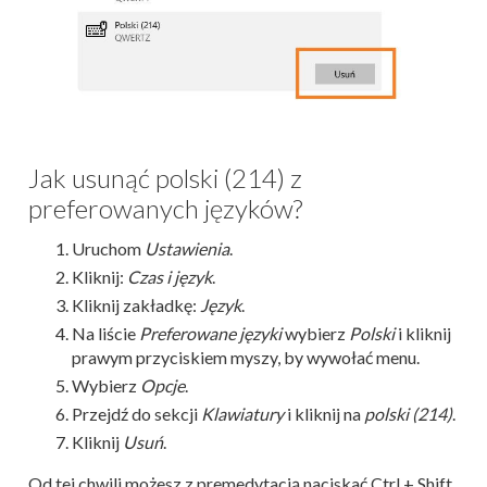
Jak usunąć polski (214) z
preferowanych języków?
Uruchom
Ustawienia
.
Kliknij:
Czas i język
.
Kliknij zakładkę:
Język
.
Na liście
Preferowane języki
wybierz
Polski
i kliknij
prawym przyciskiem myszy, by wywołać menu.
Wybierz
Opcje
.
Przejdź do sekcji
Klawiatury
i kliknij na
polski (214)
.
Kliknij
Usuń
.
Od tej chwili możesz z premedytacją naciskać Ctrl + Shift