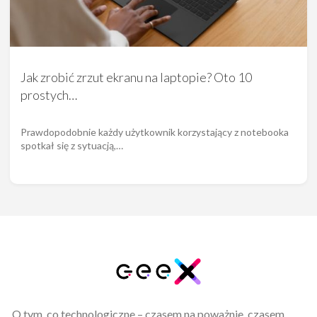
Jak zrobić zrzut ekranu na laptopie? Oto 10
prostych…
Prawdopodobnie każdy użytkownik korzystający z notebooka
spotkał się z sytuacją,…
O tym, co technologiczne – czasem na poważnie, czasem