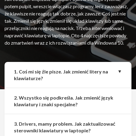
potem pulpit, wreszcie włączasz programy, lecz zauważasz,
że klawisze nie reagują tak dobrze, jak zawsze. Coś jest nie
tak. Zmienił się język, zmienił się układ klawiszy lub same
przełączniki nie reagują na nacisk. Trzeba interweniować i
naprawić klawiaturę w laptopie. Oto 4 najczęstsze powody
do zmartwień wraz z ich rozwiązaniami dla Windowsa 10.
1. Coś mi się źle pisze. Jak zmienić litery na
klawiaturze?
2. Wszystko się podkreśla. Jak zmienić język
klawiatury i znaki specjalne?
3. Drivers, mamy problem. Jak zaktualizować
sterowniki klawiatury w laptopie?