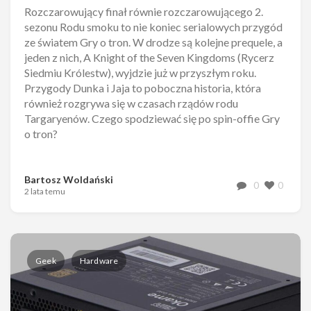
Rozczarowujący finał równie rozczarowującego 2.
sezonu Rodu smoku to nie koniec serialowych przygód
ze światem Gry o tron. W drodze są kolejne prequele, a
jeden z nich, A Knight of the Seven Kingdoms (Rycerz
Siedmiu Królestw), wyjdzie już w przyszłym roku.
Przygody Dunka i Jaja to poboczna historia, która
również rozgrywa się w czasach rządów rodu
Targaryenów. Czego spodziewać się po spin-offie Gry
o tron?
Bartosz Woldański
0
0
2 lata temu
Geek
Hardware