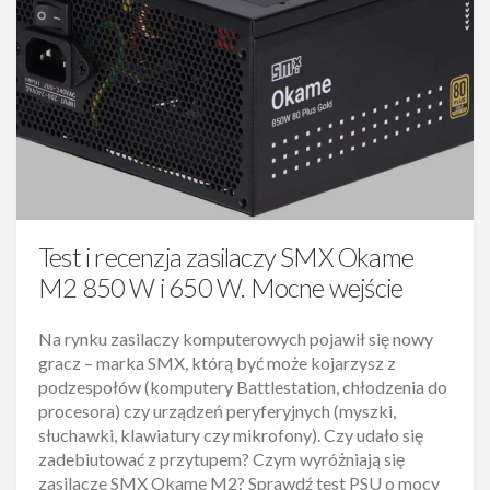
Test i recenzja zasilaczy SMX Okame
M2 850 W i 650 W. Mocne wejście
Na rynku zasilaczy komputerowych pojawił się nowy
gracz – marka SMX, którą być może kojarzysz z
podzespołów (komputery Battlestation, chłodzenia do
procesora) czy urządzeń peryferyjnych (myszki,
słuchawki, klawiatury czy mikrofony). Czy udało się
zadebiutować z przytupem? Czym wyróżniają się
zasilacze SMX Okame M2? Sprawdź test PSU o mocy