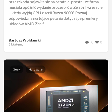
przeszkoda pojawiła się na ostatniej prostej, że firma
musiała opóźnić wydanie procesorów Zen 5? I wreszcie
– kiedy wyjdą CPU z serii Ryzen 9000? Poznaj
odpowiedź na nurtujące pytania dotyczące premiery
układów AMD Zen 5.
Bartosz Woldański
0
0
2 lata temu
Geek
Hardware