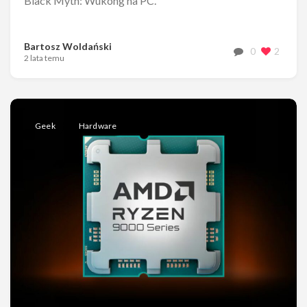
Black Myth: Wukong na PC.
Bartosz Woldański
0
2
2 lata temu
Geek
Hardware