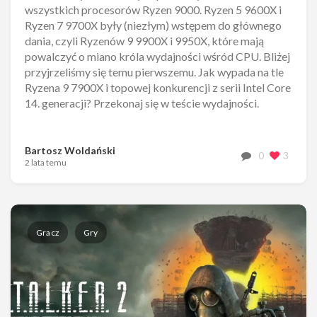
wszystkich procesorów Ryzen 9000. Ryzen 5 9600X i
Ryzen 7 9700X były (niezłym) wstępem do głównego
dania, czyli Ryzenów 9 9900X i 9950X, które mają
powalczyć o miano króla wydajności wśród CPU. Bliżej
przyjrzeliśmy się temu pierwszemu. Jak wypada na tle
Ryzena 9 7900X i topowej konkurencji z serii Intel Core
14. generacji? Przekonaj się w teście wydajności.
Bartosz Woldański
0
3
2 lata temu
Gracz
Gry