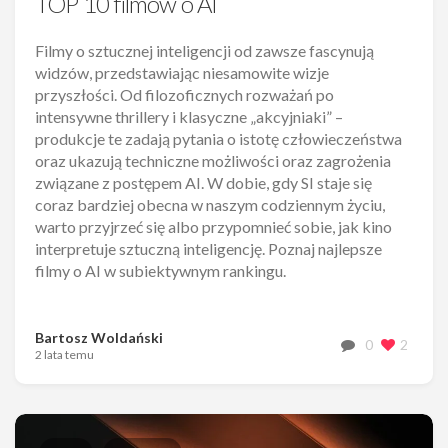
TOP 10 filmów o AI
Filmy o sztucznej inteligencji od zawsze fascynują
widzów, przedstawiając niesamowite wizje
przyszłości. Od filozoficznych rozważań po
intensywne thrillery i klasyczne „akcyjniaki” –
produkcje te zadają pytania o istotę człowieczeństwa
oraz ukazują techniczne możliwości oraz zagrożenia
związane z postępem AI. W dobie, gdy SI staje się
coraz bardziej obecna w naszym codziennym życiu,
warto przyjrzeć się albo przypomnieć sobie, jak kino
interpretuje sztuczną inteligencję. Poznaj najlepsze
filmy o AI w subiektywnym rankingu.
Bartosz Woldański
0
2
2 lata temu