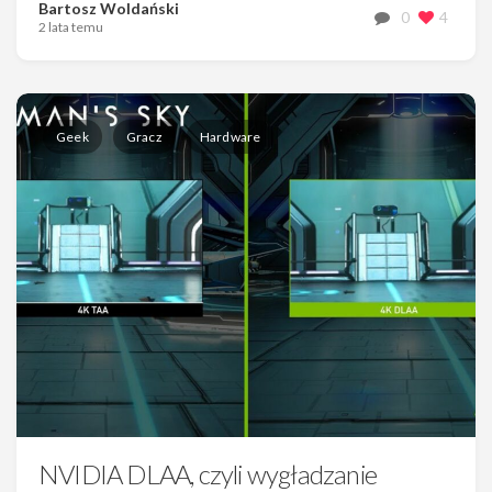
Bartosz Woldański
0
4
2 lata temu
Geek
Gracz
Hardware
NVIDIA DLAA, czyli wygładzanie