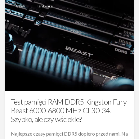
Geek
Hardware
Test pamięci RAM DDR5 Kingston Fury
Beast 6000-6800 MHz CL30-34.
Szybko, ale czy wściekle?
Najlepsze czasy pamięci DDR5 dopiero przed nami. Na