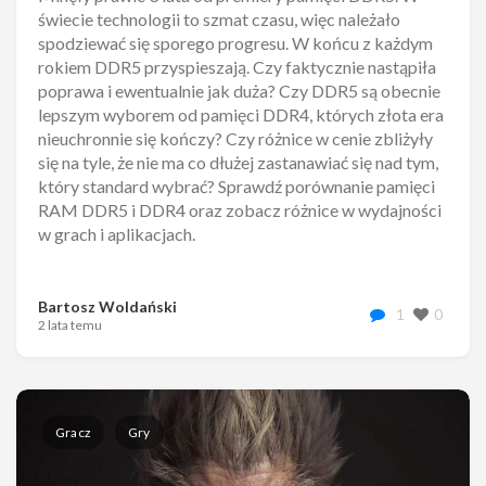
świecie technologii to szmat czasu, więc należało
spodziewać się sporego progresu. W końcu z każdym
rokiem DDR5 przyspieszają. Czy faktycznie nastąpiła
poprawa i ewentualnie jak duża? Czy DDR5 są obecnie
lepszym wyborem od pamięci DDR4, których złota era
nieuchronnie się kończy? Czy różnice w cenie zbliżyły
się na tyle, że nie ma co dłużej zastanawiać się nad tym,
który standard wybrać? Sprawdź porównanie pamięci
RAM DDR5 i DDR4 oraz zobacz różnice w wydajności
w grach i aplikacjach.
Bartosz Woldański
1
0
2 lata temu
Gracz
Gry