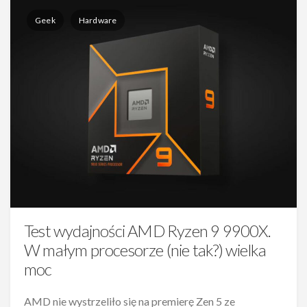
Geek
Hardware
Test wydajności AMD Ryzen 9 9900X.
W małym procesorze (nie tak?) wielka
moc
AMD nie wystrzeliło się na premierę Zen 5 ze