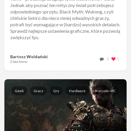
Jednak aby poznać ten mityczny świat potrzebujesz
odpowiedniego sprzętu. Black Myth: Wukong, czyli
chińskie Sekiro dla nieco mniej odważnych graczy,
potrafi być wymagające w (bardzo) wysokich detalach.
Sprawdź najlepsze ustawienia graficzne, które pozwolą
zwiększyć fps.
Bartosz Woldański
0
1
2 lata temu
Geek
Gracz
Gry
Hardware
Konsole i PC