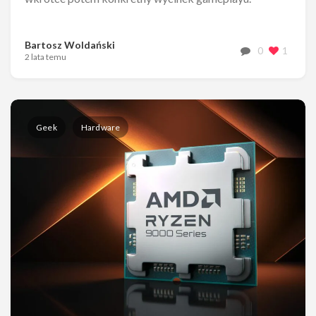
Bartosz Woldański
0
1
2 lata temu
Geek
Hardware