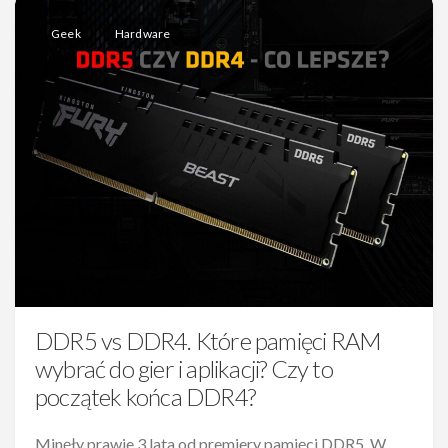
Geek
Hardware
DDR5 vs DDR4. Które pamięci RAM
wybrać do gier i aplikacji? Czy to
początek końca DDR4?
Minęły prawie 3 lata od premiery pamięci DDR5. W