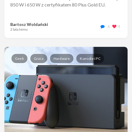
850 W i 650 W z certyfikatem 80 Plus Gold EU.
Bartosz Woldański
6
4
2 lata temu
Geek
Gracz
Hardware
Konsole i PC