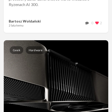
Ryzenach AI 300.
Bartosz Woldański
0
2
2 lata temu
Geek
Hardware