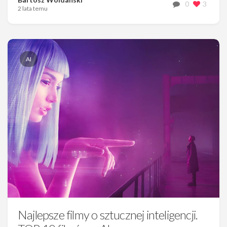
0
3
2 lata temu
AI
Najlepsze filmy o sztucznej inteligencji.