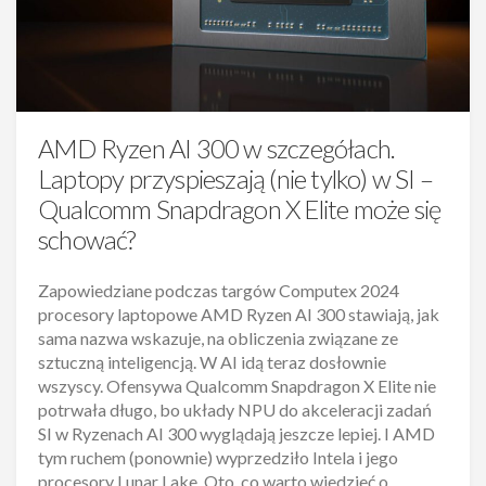
AMD Ryzen AI 300 w szczegółach.
Laptopy przyspieszają (nie tylko) w SI –
Qualcomm Snapdragon X Elite może się
schować?
Zapowiedziane podczas targów Computex 2024
procesory laptopowe AMD Ryzen AI 300 stawiają, jak
sama nazwa wskazuje, na obliczenia związane ze
sztuczną inteligencją. W AI idą teraz dosłownie
wszyscy. Ofensywa Qualcomm Snapdragon X Elite nie
potrwała długo, bo układy NPU do akceleracji zadań
SI w Ryzenach AI 300 wyglądają jeszcze lepiej. I AMD
tym ruchem (ponownie) wyprzedziło Intela i jego
procesory Lunar Lake. Oto, co warto wiedzieć o