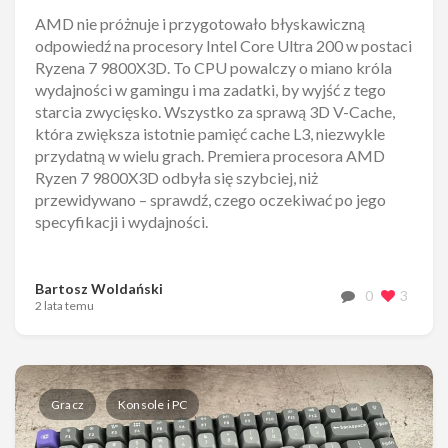
AMD nie próżnuje i przygotowało błyskawiczną
odpowiedź na procesory Intel Core Ultra 200 w postaci
Ryzena 7 9800X3D. To CPU powalczy o miano króla
wydajności w gamingu i ma zadatki, by wyjść z tego
starcia zwycięsko. Wszystko za sprawą 3D V-Cache,
która zwiększa istotnie pamięć cache L3, niezwykle
przydatną w wielu grach. Premiera procesora AMD
Ryzen 7 9800X3D odbyła się szybciej, niż
przewidywano – sprawdź, czego oczekiwać po jego
specyfikacji i wydajności.
Bartosz Woldański
0
3
2 lata temu
Gracz
Konsole i PC