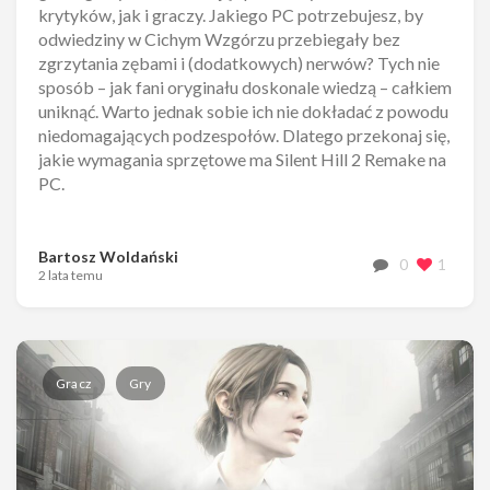
krytyków, jak i graczy. Jakiego PC potrzebujesz, by
odwiedziny w Cichym Wzgórzu przebiegały bez
zgrzytania zębami i (dodatkowych) nerwów? Tych nie
sposób – jak fani oryginału doskonale wiedzą – całkiem
uniknąć. Warto jednak sobie ich nie dokładać z powodu
niedomagających podzespołów. Dlatego przekonaj się,
jakie wymagania sprzętowe ma Silent Hill 2 Remake na
PC.
Bartosz Woldański
0
1
2 lata temu
Gracz
Gry