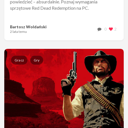
powiedzieć – absurdalnie. Poznaj wymagania
sprzętowe Red Dead Redemption na PC.
Bartosz Woldański
0
2
2 lata temu
Gracz
Gry