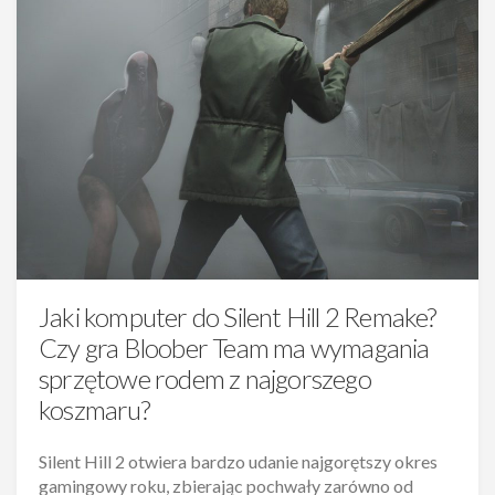
Jaki komputer do Silent Hill 2 Remake?
Czy gra Bloober Team ma wymagania
sprzętowe rodem z najgorszego
koszmaru?
Silent Hill 2 otwiera bardzo udanie najgorętszy okres
gamingowy roku, zbierając pochwały zarówno od