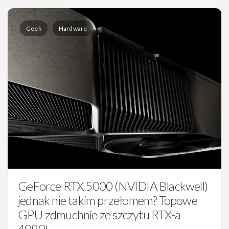
Geek
Hardware
GeForce RTX 5000 (NVIDIA Blackwell)
jednak nie takim przełomem? Topowe
GPU zdmuchnie ze szczytu RTX-a
4090!