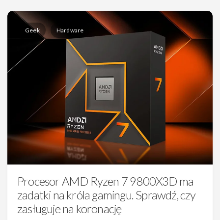
Geek
Hardware
Procesor AMD Ryzen 7 9800X3D ma
zadatki na króla gamingu. Sprawdź, czy
zasługuje na koronację