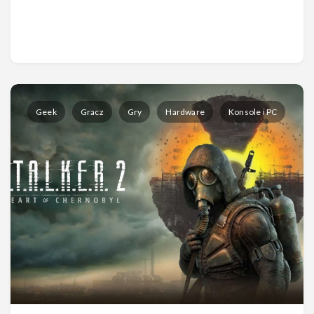
Geek
Gracz
Gry
Hardware
Konsole i PC