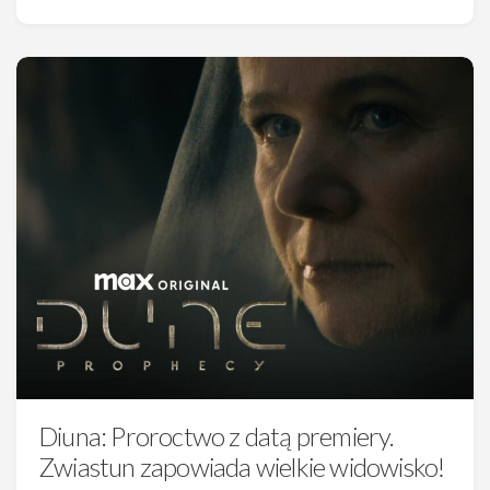
Diuna: Proroctwo z datą premiery.
Zwiastun zapowiada wielkie widowisko!