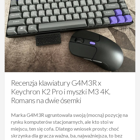
Recenzja klawiatury G4M3R x
Keychron K2 Pro i myszki M3 4K.
Romans na dwie ósemki
Marka G4M3R ugruntowała swoją (mocną) pozycję na
rynku komputerów stacjonarnych, ale kto stoi w
miejscu, ten się cofa. Dlatego wniosek prosty: choć
skrzynka dla gracza ważna, ba, najważniejsza, to bez