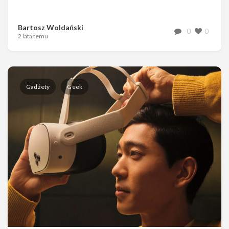
Bartosz Woldański
0
0
2 lata temu
Gadżety
Geek