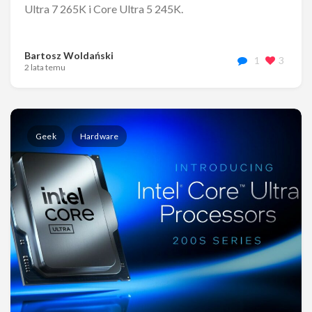
Ultra 7 265K i Core Ultra 5 245K.
Bartosz Woldański
1
3
2 lata temu
Geek
Hardware