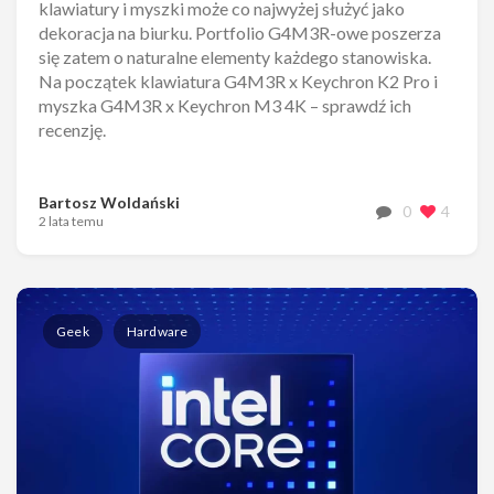
klawiatury i myszki może co najwyżej służyć jako
dekoracja na biurku. Portfolio G4M3R-owe poszerza
się zatem o naturalne elementy każdego stanowiska.
Na początek klawiatura G4M3R x Keychron K2 Pro i
myszka G4M3R x Keychron M3 4K – sprawdź ich
recenzję.
Bartosz Woldański
0
4
2 lata temu
Geek
Hardware