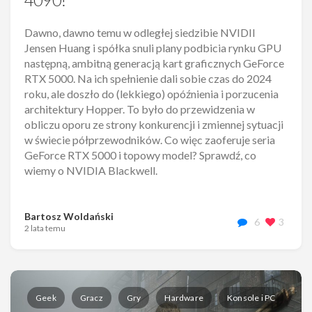
Dawno, dawno temu w odległej siedzibie NVIDII
Jensen Huang i spółka snuli plany podbicia rynku GPU
następną, ambitną generacją kart graficznych GeForce
RTX 5000. Na ich spełnienie dali sobie czas do 2024
roku, ale doszło do (lekkiego) opóźnienia i porzucenia
architektury Hopper. To było do przewidzenia w
obliczu oporu ze strony konkurencji i zmiennej sytuacji
w świecie półprzewodników. Co więc zaoferuje seria
GeForce RTX 5000 i topowy model? Sprawdź, co
wiemy o NVIDIA Blackwell.
Bartosz Woldański
6
3
2 lata temu
Geek
Gracz
Gry
Hardware
Konsole i PC