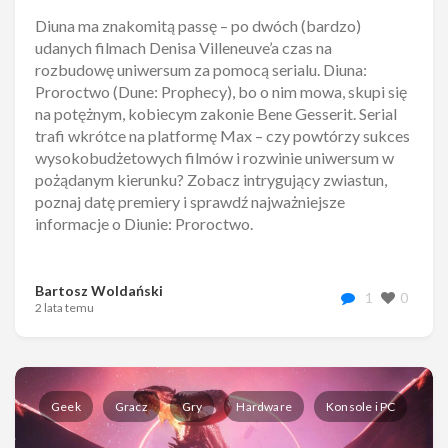
Diuna ma znakomitą passę – po dwóch (bardzo)
udanych filmach Denisa Villeneuve’a czas na
rozbudowę uniwersum za pomocą serialu. Diuna:
Proroctwo (Dune: Prophecy), bo o nim mowa, skupi się
na potężnym, kobiecym zakonie Bene Gesserit. Serial
trafi wkrótce na platformę Max – czy powtórzy sukces
wysokobudżetowych filmów i rozwinie uniwersum w
pożądanym kierunku? Zobacz intrygujący zwiastun,
poznaj datę premiery i sprawdź najważniejsze
informacje o Diunie: Proroctwo.
Bartosz Woldański
1
0
2 lata temu
Geek
Gracz
Gry
Hardware
Konsole i PC