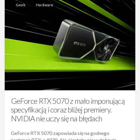
Geek
Hardware
GeForce RTX 5070 z mało imponującą
specyfikacją i coraz bliżej premiery.
NVIDIA nie uczy się na błędach
GeForce RTX 5070 zapowiada się na godnego
następcę RTX-a 4070. Ale, niestety, nie w dobrym