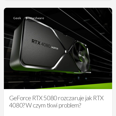
Geek
Hardware
GeForce RTX 5080 rozczaruje jak RTX
4080? W czym tkwi problem?