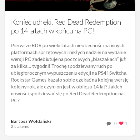
Koniec udręki. Red Dead Redemption
po 14 latach w końcu na PC!
Pierwsze RDR po wielu latach nieobecności na innych
platformach sprzętowych i nikłych nadziei na wydanie
wersji PC zadebiutuje na poczciwych „blaszakach” już
za kilka… tygodni! Trochę spodziewany ruch po
ubiegłorocznym wypuszczeniu edycji na PS4 i Switcha.
Rockstar Games kazało sobie czekać na kolejną wersję
kolejny rok, ale czym on jest w obliczu 14 lat? Jakich
nowości spodziewać się po Red Dead Redemption na
PC?
Bartosz Woldański
0
1
2 lata temu