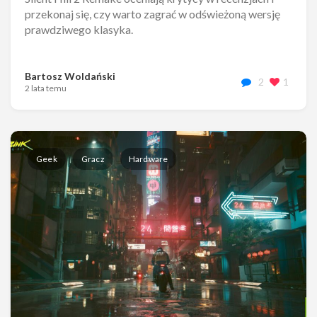
przekonaj się, czy warto zagrać w odświeżoną wersję
prawdziwego klasyka.
Bartosz Woldański
2
1
2 lata temu
Geek
Gracz
Hardware