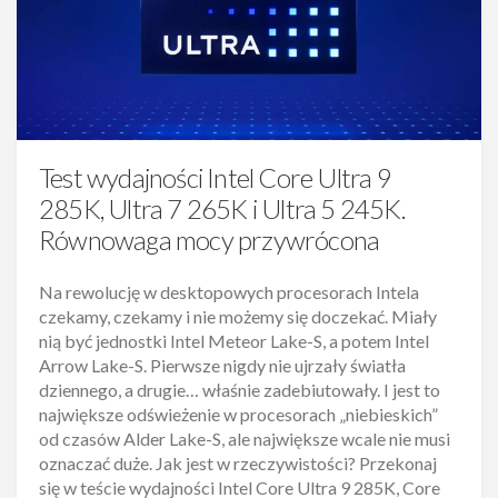
Test wydajności Intel Core Ultra 9
285K, Ultra 7 265K i Ultra 5 245K.
Równowaga mocy przywrócona
Na rewolucję w desktopowych procesorach Intela
czekamy, czekamy i nie możemy się doczekać. Miały
nią być jednostki Intel Meteor Lake-S, a potem Intel
Arrow Lake-S. Pierwsze nigdy nie ujrzały światła
dziennego, a drugie… właśnie zadebiutowały. I jest to
największe odświeżenie w procesorach „niebieskich”
od czasów Alder Lake-S, ale największe wcale nie musi
oznaczać duże. Jak jest w rzeczywistości? Przekonaj
się w teście wydajności Intel Core Ultra 9 285K, Core