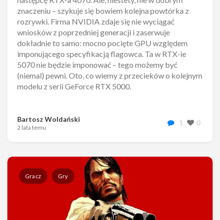
znaczeniu – szykuje się bowiem kolejna powtórka z
rozrywki. Firma NVIDIA zdaje się nie wyciągać
wniosków z poprzedniej generacji i zaserwuje
dokładnie to samo: mocno pocięte GPU względem
imponującego specyfikacją flagowca. Ta w RTX-ie
5070 nie będzie imponować – tego możemy być
(niemal) pewni. Oto, co wiemy z przecieków o kolejnym
modelu z serii GeForce RTX 5000.
Bartosz Woldański
1
0
2 lata temu
Gracz
Gry