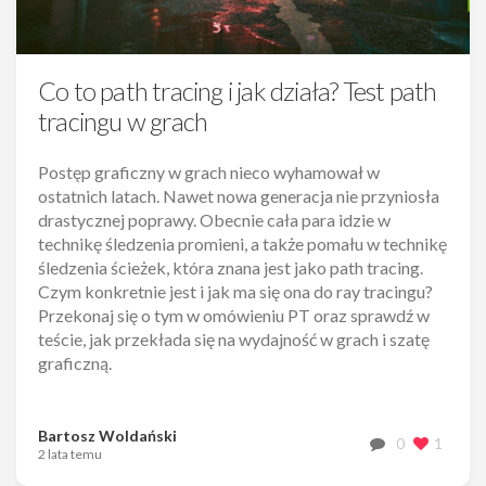
Co to path tracing i jak działa? Test path
tracingu w grach
Postęp graficzny w grach nieco wyhamował w
ostatnich latach. Nawet nowa generacja nie przyniosła
drastycznej poprawy. Obecnie cała para idzie w
technikę śledzenia promieni, a także pomału w technikę
śledzenia ścieżek, która znana jest jako path tracing.
Czym konkretnie jest i jak ma się ona do ray tracingu?
Przekonaj się o tym w omówieniu PT oraz sprawdź w
teście, jak przekłada się na wydajność w grach i szatę
graficzną.
Bartosz Woldański
0
1
2 lata temu