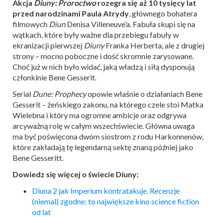
Akcja
Diuny: Proroctwo
rozegra się aż 10 tysięcy lat
przed narodzinami Paula Atrydy
, głównego bohatera
filmowych
Diun
Denisa Villeneuve’a. Fabuła skupi się na
wątkach, które były ważne dla przebiegu fabuły w
ekranizacji pierwszej
Diuny
Franka Herberta, ale z drugiej
strony – mocno poboczne i dość skromnie zarysowane.
Choć już w nich było widać, jaką władzą i siłą dysponują
członkinie Bene Gesserit.
Serial
Dune: Prophecy
opowie właśnie o działaniach Bene
Gesserit – żeńskiego zakonu, na którego czele stoi Matka
Wielebna i który ma ogromne ambicje oraz odgrywa
arcyważną rolę w całym wszechświecie. Główna uwaga
ma być poświęcona dwóm siostrom z rodu Harkonnenów,
które zakładają tę legendarną sektę znaną później jako
Bene Gesseritt.
Dowiedz się więcej o świecie Diuny:
Diuna 2 jak Imperium kontratakuje. Recenzje
(niemal) zgodne: to największe kino science fiction
od lat