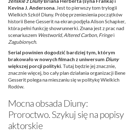
żeńskie z Diuny
Briana Herberta (syna Franka) i
Kevina J. Andersona
. Jest to pierwszy tom trylogii
Wielkich Szkół Diuny. Próbę przeniesienia początków
historii Bene Gesserit na ekran podjęła Alison Schapker,
która pełni funkcję showrunnerki. Znana jest z prac nad
scenariuszem
Westworld, Altered Carbon
,
Fringe
i
Zagubionych
.
Serial powinien dogodzić bardziej tym, którym
brakowało w nowych filmach z uniwersum
Diuny
większej porcji polityki
. Tutaj będzie jej znacznie,
znacznie więcej, bo cały plan działania organizacji Bene
Gesserit polega na mieszaniu się w politykę Wielkich
Rodów.
Mocna obsada Diuny:
Proroctwo. Szykuj się na popisy
aktorskie