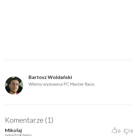
Bartosz Woldański
Wierny wyznawca PC Master Race.
Komentarze (1)
Mikołaj
0
0
ponad rok temu