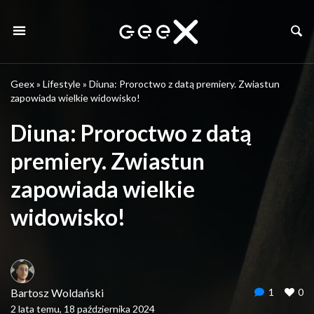
Geex
»
Lifestyle
»
Diuna: Proroctwo z datą premiery. Zwiastun
zapowiada wielkie widowisko!
Diuna: Proroctwo z datą
premiery. Zwiastun
zapowiada wielkie
widowisko!
Bartosz Woldański
1
0
2 lata temu, 18 października 2024