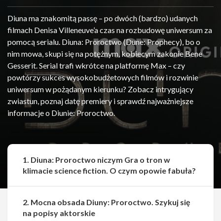
Diuna ma znakomitą passę – po dwóch (bardzo) udanych
filmach Denisa Villeneuve’a czas na rozbudowę uniwersum za
pomocą serialu. Diuna: Proroctwo (Dune: Prophecy), bo o
nim mowa, skupi się na potężnym, kobiecym zakonie Bene
Gesserit. Serial trafi wkrótce na platformę Max – czy
powtórzy sukces wysokobudżetowych filmów i rozwinie
uniwersum w pożądanym kierunku? Zobacz intrygujący
zwiastun, poznaj datę premiery i sprawdź najważniejsze
informacje o Diunie: Proroctwo.
1. Diuna: Proroctwo niczym Gra o tron w
klimacie science fiction. O czym opowie fabuła?
2. Mocna obsada Diuny: Proroctwo. Szykuj się
na popisy aktorskie