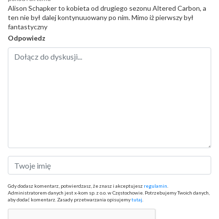
Alison Schapker to kobieta od drugiego sezonu Altered Carbon, a
ten nie był dalej kontynuuowany po nim. Mimo iż pierwszy był
fantastyczny
Odpowiedz
Gdy dodasz komentarz, potwierdzasz, że znasz i akceptujesz
regulamin
.
Administratorem danych jest x-kom sp. z o.o. w Częstochowie. Potrzebujemy Twoich danych,
aby dodać komentarz. Zasady przetwarzania opisujemy
tutaj
.