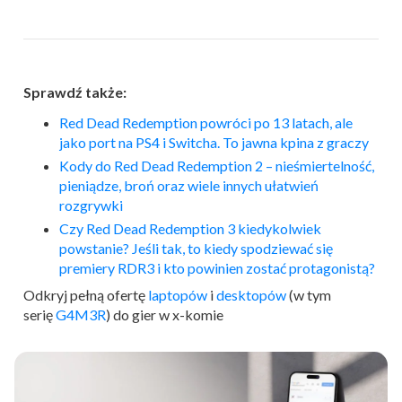
Sprawdź także:
Red Dead Redemption powróci po 13 latach, ale
jako port na PS4 i Switcha. To jawna kpina z graczy
Kody do Red Dead Redemption 2 – nieśmiertelność,
pieniądze, broń oraz wiele innych ułatwień
rozgrywki
Czy Red Dead Redemption 3 kiedykolwiek
powstanie? Jeśli tak, to kiedy spodziewać się
premiery RDR3 i kto powinien zostać protagonistą?
Odkryj pełną ofertę
laptopów
i
desktopów
(w tym
serię
G4M3R
) do gier w x-komie