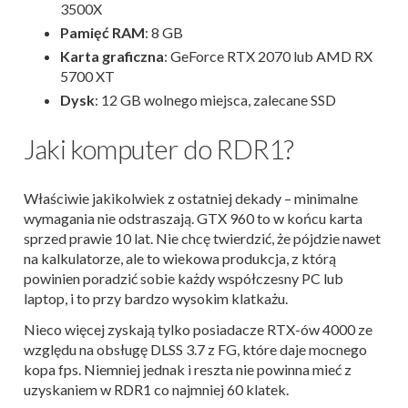
3500X
Pamięć RAM
: 8 GB
Karta graficzna
: GeForce RTX 2070 lub AMD RX
5700 XT
Dysk
: 12 GB wolnego miejsca, zalecane SSD
Jaki komputer do RDR1?
Właściwie jakikolwiek z ostatniej dekady – minimalne
wymagania nie odstraszają. GTX 960 to w końcu karta
sprzed prawie 10 lat. Nie chcę twierdzić, że pójdzie nawet
na kalkulatorze, ale to wiekowa produkcja, z którą
powinien poradzić sobie każdy współczesny PC lub
laptop, i to przy bardzo wysokim klatkażu.
Nieco więcej zyskają tylko posiadacze RTX-ów 4000 ze
względu na obsługę DLSS 3.7 z FG, które daje mocnego
kopa fps. Niemniej jednak i reszta nie powinna mieć z
uzyskaniem w RDR1 co najmniej 60 klatek.