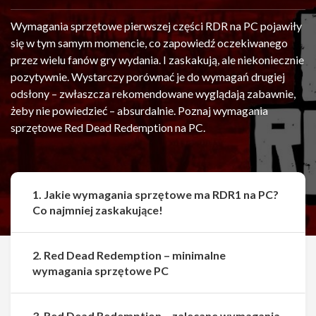
Wymagania sprzętowe pierwszej części RDR na PC pojawiły
się w tym samym momencie, co zapowiedź oczekiwanego
przez wielu fanów gry wydania. I zaskakują, ale niekoniecznie
pozytywnie. Wystarczy porównać je do wymagań drugiej
odsłony – zwłaszcza rekomendowane wyglądają zabawnie,
żeby nie powiedzieć – absurdalnie. Poznaj wymagania
sprzętowe Red Dead Redemption na PC.
1. Jakie wymagania sprzętowe ma RDR1 na PC?
Co najmniej zaskakujące!
2. Red Dead Redemption – minimalne
wymagania sprzętowe PC
3. Red Dead Redemption – zalecane wymagania