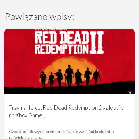
Powiązane wpisy:
Trzymaj lejce, Red Dead Redemption 2 galopuje
na Xbox Game…
Czas konsolowych premier zbliża się wielkimi krokami, a
najwięksi gracze…