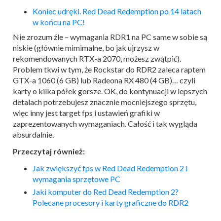
Koniec udręki. Red Dead Redemption po 14 latach
w końcu na PC!
Nie zrozum źle – wymagania RDR1 na PC same w sobie są
niskie (głównie mimimalne, bo jak ujrzysz w
rekomendowanych RTX-a 2070, możesz zwątpić).
Problem tkwi w tym, że Rockstar do RDR2 zaleca raptem
GTX-a 1060 (6 GB) lub Radeona RX 480 (4 GB)… czyli
karty o kilka półek gorsze. OK, do kontynuacji w lepszych
detalach potrzebujesz znacznie mocniejszego sprzętu,
więc inny jest target fps i ustawień grafiki w
zaprezentowanych wymaganiach. Całość i tak wygląda
absurdalnie.
Przeczytaj również:
Jak zwiększyć fps w Red Dead Redemption 2 i
wymagania sprzętowe PC
Jaki komputer do Red Dead Redemption 2?
Polecane procesory i karty graficzne do RDR2