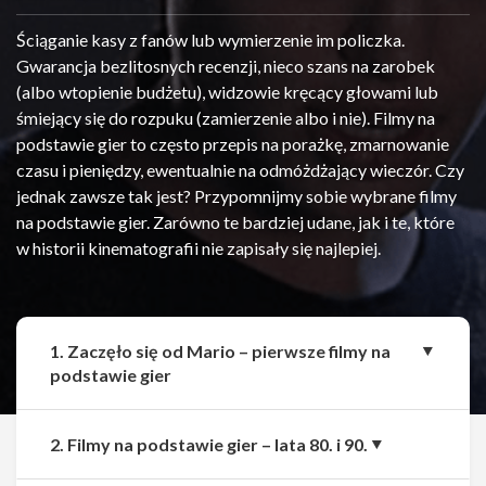
Ściąganie kasy z fanów lub wymierzenie im policzka.
Gwarancja bezlitosnych recenzji, nieco szans na zarobek
(albo wtopienie budżetu), widzowie kręcący głowami lub
śmiejący się do rozpuku (zamierzenie albo i nie). Filmy na
podstawie gier to często przepis na porażkę, zmarnowanie
czasu i pieniędzy, ewentualnie na odmóżdżający wieczór. Czy
jednak zawsze tak jest? Przypomnijmy sobie wybrane filmy
na podstawie gier. Zarówno te bardziej udane, jak i te, które
w historii kinematografii nie zapisały się najlepiej.
1. Zaczęło się od Mario – pierwsze filmy na
podstawie gier
2. Filmy na podstawie gier – lata 80. i 90.