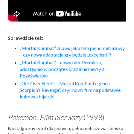
Sprawdźcie też:
„
Mortal
Kombat
” znowu jako film pełnometrażowy
– czy nowa adaptacja gry będzie „excellent”?
„
Mortal
Kombat
” – nowy film. Premiera,
udostępniony początek oraz inne newsy z
Pozaświatów
„Get Over Here!”: „
Mortal
Kombat
Legends:
Scorpion’s Revenge”, czyli nowy film na podstawie
kultowej bijatyki
Pokemon: Film pierwszy
(1998)
Nostalgiczny tytuł dla jednych, pełnometrażowa chińska