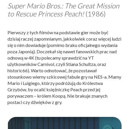
Super Mario Bros.: The Great Mission
to Rescue Princess Peach!
(1986)
Pierwszy z tych filmów na podstawie gier może być
dzisiaj raczej zapomnianym, jakkolwiek coraz więcej ludzi
się o nim dowiaduje (pomimo braku oficjalnego wydania
poza Japonią). Doczekał się nawet fanowskich prac nad
odnową w 4K (tu polecamy sprawdzić na YT
użytkowników Carnivol, czyli Stiana Schultza, oraz
historic66). Warto odnotować, że pozostawał
stosunkowo wierny szkicowej fabule gry na NES-a. Mamy
Mario i Luigiego, którzy podróżują do Królestwa
Grzybów, by ocalić księżniczkę Peach przed jej
porywaczem – królem Koopą. Nie brakuje znanych
postaci czy dźwięków z gry.