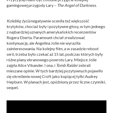
gamingowej przygody Lary –
The Angel of Darkness
.
Kolebkę życia
negatywnie oceniła też większość
krytyków, chociaż były i pozytywne głosy, w tym jednego
z najbardziej uznanych amerykańskich recenzentów
Rogera Eberta. Paramount chciał zrealizować
kontynuację, ale Angelina Jolie nie wyraziła
zainteresowania. Na kolejny film, a w zasadzie reboot
serii, trzeba było czekać aż 15 lat, podczas których były
różne plany ekranowego powrotu Lary. Miejsce Jolie
zajęła Alice Vikander. I ona, i
Tomb Raider
zebrali
mieszane opinie. W tych bardziej pozytywnych pojawiło
się określenie nowej Croft jako kopiącej tyłki Audrey
Hepburn. W planach jest, opóźniony przez liczne czynniki,
sequel.