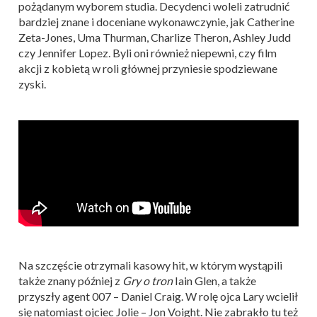
pożądanym wyborem studia. Decydenci woleli zatrudnić
bardziej znane i doceniane wykonawczynie, jak Catherine
Zeta-Jones, Uma Thurman, Charlize Theron, Ashley Judd
czy Jennifer Lopez. Byli oni również niepewni, czy film
akcji z kobietą w roli głównej przyniesie spodziewane
zyski.
Na szczęście otrzymali kasowy hit, w którym wystąpili
także znany później z
Gry o tron
Iain Glen, a także
przyszły agent 007 – Daniel Craig. W rolę ojca Lary wcielił
się natomiast ojciec Jolie – Jon Voight. Nie zabrakło tu też