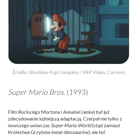
Źródło: Shochiku-Fuji Company / VAP Video, Carnivol
Super Mario Bros.
(1993)
Film Rocky’ego Mortona i Annabel Jankel był już
zdecydowanie luźniejszą adaptacją. Czerpał nie tylko z
nowszego wówczas
Super Mario World
(stąd zamiast
Królestwa Grzybów świat dinozaurów), ale też