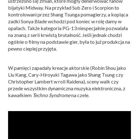
ustrzeżono się zmian, które mogły denerwować fanów
bijatyki Midway. Na przykład Sub Zero i Scorpion to
kontrolowani przez Shang Tsunga pomagierzy, a kopiąca
zadki Sonya Blade wchodzi pod koniec w rolę damy w
opałach. Także kategoria PG-13 niespecjalnie pozwalała
na znaną z serii krwistą brutalność. Jeśli jednak chodzi
ogólnie o filmy na podstawie gier, była to już produkcja na
pewno cieplej przyjęta.
W pamięci zapadały kreacje aktorskie (Robin Shou jako
Liu Kang, Cary-Hiroyuki Tagawa jako Shang Tsung czy
Christopher Lambert w roli Raidena), sceny walk czy
przede wszystkim dynamiczna muzyka elektroniczna, z
kawałkiem
Techno Syndrome
na czele.