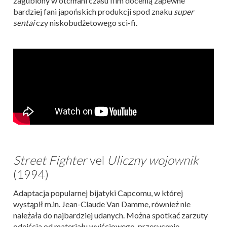
zagubiony w otchłani czasu film docenią zapewne
bardziej fani japońskich produkcji spod znaku
super
sentai
czy niskobudżetowego sci-fi.
Street Fighter
vel
Uliczny wojownik
(1994)
Adaptacja popularnej bijatyki Capcomu, w której
wystąpił m.in. Jean-Claude Van Damme, również nie
należała do najbardziej udanych. Można spotkać zarzuty
odejścia od materiału wyjściowego, przesycenie