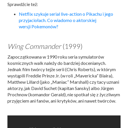
Sprawdźcie też:
Netflix szykuje serial live-action o Pikachu i jego
przyjaciołach. Co wiadomo o aktorskiej
wersji
Pokemon
ów?
Wing Commander
(1999)
Zapoczątkowana w 1990 roku seria symulatorów
kosmicznych walk należy do bardziej docenianych.
Jednak film twórcy tejże serii (Chris Roberts), w którym
wystąpili Freddie Prinze Jr. (w roli „Mavericka” Blaira),
Matthew Lillard (jako „Maniac” Marshall) czy tacy uznani
aktorzy, jak David Suchet (kapitan Sansky) albo Jürgen
Prochnow (komandor Gerald), nie spotkał się z życzliwym
przyjęciem ani fanów, ani krytyków, ani nawet twórców.