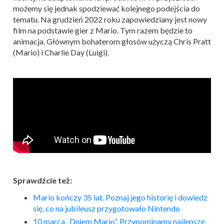
możemy się jednak spodziewać kolejnego podejścia do
tematu. Na grudzień 2022 roku zapowiedziany jest nowy
film na podstawie gier z Mario. Tym razem będzie to
animacja. Głównym bohaterom głosów użyczą Chris Pratt
(Mario) i Charlie Day (Luigi).
Sprawdźcie też:
Mario
kończy 35 lat. Poznaj jego historię i dowiedz
się, co na jubileusz przygotowało Nintendo
10 marca „Dniem
Mario
”. Przypominamy najlepsze