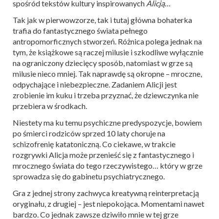
spośród tekstów kultury inspirowanych
Alicją…
Tak jak w pierwowzorze, tak i tutaj główna bohaterka
trafia do fantastycznego świata pełnego
antropomorficznych stworzeń. Różnica polega jednak na
tym, że książkowe są raczej milusie i szkodliwe wyłącznie
na ograniczony dziecięcy sposób, natomiast w grze są
milusie nieco mniej. Tak naprawdę są okropne – mroczne,
odpychające i niebezpieczne. Zadaniem Alicji jest
zrobienie im kuku i trzeba przyznać, że dziewczynka nie
przebiera w środkach.
Niestety ma ku temu psychiczne predyspozycje, bowiem
po śmierci rodziców sprzed 10 laty choruje na
schizofrenię katatoniczną. Co ciekawe, w trakcie
rozgrywki Alicja może przenieść się z fantastycznego i
mrocznego świata do tego rzeczywistego… który w grze
sprowadza się do gabinetu psychiatrycznego.
Gra z jednej strony zachwyca kreatywną reinterpretacją
oryginału, z drugiej – jest niepokojąca. Momentami nawet
bardzo. Co jednak zawsze dziwiło mnie w tej grze