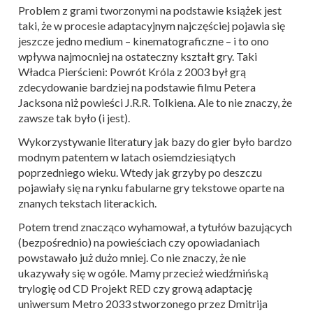
Problem z grami tworzonymi na podstawie książek jest
taki, że w procesie adaptacyjnym najczęściej pojawia się
jeszcze jedno medium – kinematograficzne – i to ono
wpływa najmocniej na ostateczny kształt gry. Taki
Władca Pierścieni: Powrót Króla z 2003 był grą
zdecydowanie bardziej na podstawie filmu Petera
Jacksona niż powieści J.R.R. Tolkiena. Ale to nie znaczy, że
zawsze tak było (i jest).
Wykorzystywanie literatury jak bazy do gier było bardzo
modnym patentem w latach osiemdziesiątych
poprzedniego wieku. Wtedy jak grzyby po deszczu
pojawiały się na rynku fabularne gry tekstowe oparte na
znanych tekstach literackich.
Potem trend znacząco wyhamował, a tytułów bazujących
(bezpośrednio) na powieściach czy opowiadaniach
powstawało już dużo mniej. Co nie znaczy, że nie
ukazywały się w ogóle. Mamy przecież wiedźmińską
trylogię od CD Projekt RED czy grową adaptację
uniwersum Metro 2033 stworzonego przez Dmitrija