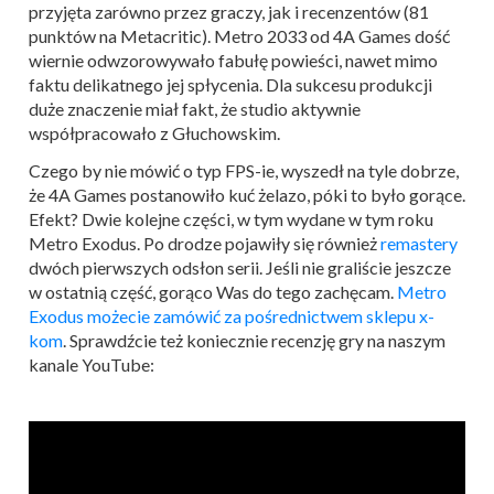
przyjęta zarówno przez graczy, jak i recenzentów (81
punktów na Metacritic). Metro 2033 od 4A Games dość
wiernie odwzorowywało fabułę powieści, nawet mimo
faktu delikatnego jej spłycenia. Dla sukcesu produkcji
duże znaczenie miał fakt, że studio aktywnie
współpracowało z Głuchowskim.
Czego by nie mówić o typ FPS-ie, wyszedł na tyle dobrze,
że 4A Games postanowiło kuć żelazo, póki to było gorące.
Efekt? Dwie kolejne części, w tym wydane w tym roku
Metro Exodus. Po drodze pojawiły się również
remastery
dwóch pierwszych odsłon serii. Jeśli nie graliście jeszcze
w ostatnią część, gorąco Was do tego zachęcam.
Metro
Exodus możecie zamówić za pośrednictwem sklepu x-
kom
. Sprawdźcie też koniecznie recenzję gry na naszym
kanale YouTube: