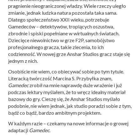
pragnienie nieograniczonej władzy. Wiele rzeczy uległo
zmianie, jednak ludzka natura pozostała taka sama.
Dlatego społeczeństwo XXII wieku, potrzebuje
Gamedeców – detektywów, tropiących oszustwa,
zbrodnie i spiski popełniane w wirtualnych światach.
Dziecięce niewolnictwo w grze F2P, samobójstwo
profesjonalnego gracza, takie zlecenia, to ich
codzienność. W nowej grze Anshar Studios gracz staje się
jednym z nich.
Osobiście nie wiem, co obiecywać sobie po tym tytule.
Literacką twórczość Marcina S. Przybyłka znam,
Gamedec
zrobił na mnie naprawdę duże wrażenie i już
podczas lektury myślałem, że to wręcz idealny materiał
bazowy do gry. Cieszę się, że Anshar Studios myślało
podobnie, nie wiem jednak, jak studio poradzi sobie z tym,
bądź co bądź, bardzo ambitnym projektem.
W każdym razie – czekamy na nowe informacje o growej
adaptacji
Gamedec
.