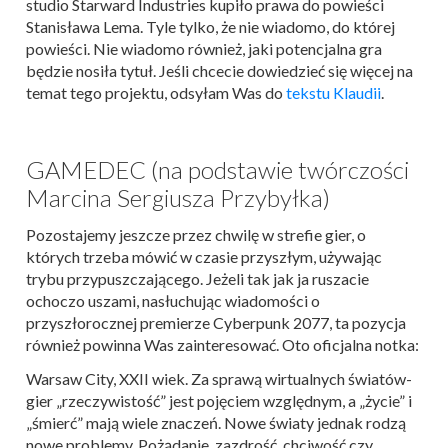
studio Starward Industries kupiło prawa do powieści
Stanisława Lema. Tyle tylko, że nie wiadomo, do której
powieści. Nie wiadomo również, jaki potencjalna gra
będzie nosiła tytuł. Jeśli chcecie dowiedzieć się więcej na
temat tego projektu, odsyłam Was do
tekstu Klaudii
.
GAMEDEC (na podstawie twórczości
Marcina Sergiusza Przybyłka)
Pozostajemy jeszcze przez chwilę w strefie gier, o
których trzeba mówić w czasie przyszłym, używając
trybu przypuszczającego. Jeżeli tak jak ja ruszacie
ochoczo uszami, nasłuchując wiadomości o
przyszłorocznej premierze Cyberpunk 2077, ta pozycja
również powinna Was zainteresować. Oto oficjalna notka:
Warsaw City, XXII wiek. Za sprawą wirtualnych światów-
gier „rzeczywistość” jest pojęciem względnym, a „życie” i
„śmierć” mają wiele znaczeń. Nowe światy jednak rodzą
nowe problemy. Pożądanie, zazdrość, chciwość czy