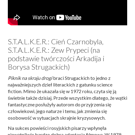
S.T.A.L.K.E.R.: Cień Czarnobyla,
S.T.A.L.K.E.R.: Zew Prypeci (na
podstawie twórczości Arkadija i
Borysa Strugackich)
Piknik na skraju drogi
braci Strugackich to jedno z
najważniejszych dzieł literackich z gatunku science
fiction. Mimo że ukazała się w 1972 roku, czyta się ją
świetnie także dzisiaj. Przede wszystkim dlatego, że wątki
fantastyczne posłużyły autorom do przyjrzenia się
człowiekowi, jego naturze i temu, jak zmienia się
osobowość w sytuacjach skrajnie kryzysowych.
Na sukces powieści rosyjskich pisarzy wpłynęła
niewątpliwie bardzo dobra adaptacja filmowa. W 1979