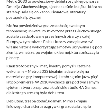
Metro 2033 to powieściowy debiut rosyjskiego pisarza
Dmitrija Głuchowskiego, a jednocześnie książka, która na
stałe wpisała się do kanonu światowej literatury
postapokaliptycznej.
Można powiedzieć wręcz, że stała się swoistym
fenomenem; uniwersum stworzone przez Głuchowskiego
zostało zaadaptowane przez innych pisarzy z całej
Europy, w tym także z Polski, którzy zaczęli tworzyć
własne historie wykorzystujące motyw ukrywania się pod
ziemią, w metrze, po wojnie nuklearnej, która zniszczyła
planetę.
Klaustrofobiczny klimat, świetny pomysł i rzetelne
wykonanie – Metro 2033 idealnie nadawało się na
materiał do gry komputerowej. I stało się nim już w pięć
lat po premierze. W 2010 wychodzi gra pod tym samym
tytułem, stworzona przez ukraińskie studio 4A Games,
dla którego zresztą była debiutem.
Debiutem, trzeba dodać, udanym. Mimo skrajnie
liniowego charakteru rozgrywki, gra została ciepło