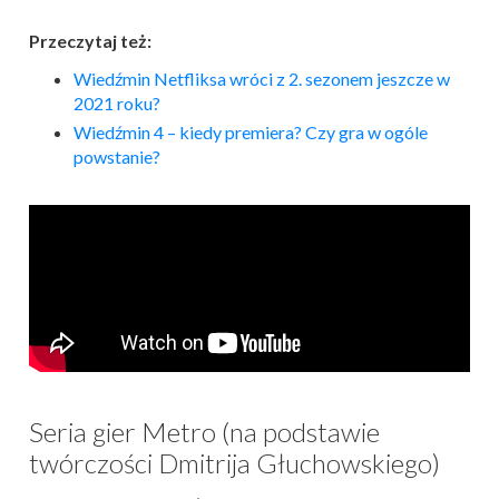
Przeczytaj też:
Wiedźmin Netfliksa wróci z 2. sezonem jeszcze w
2021 roku?
Wiedźmin 4 – kiedy premiera? Czy gra w ogóle
powstanie?
Seria gier Metro (na podstawie
twórczości Dmitrija Głuchowskiego)