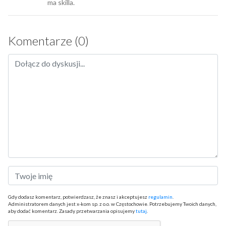
ma skilla.
Komentarze (0)
Gdy dodasz komentarz, potwierdzasz, że znasz i akceptujesz
regulamin
.
Administratorem danych jest x-kom sp. z o.o. w Częstochowie. Potrzebujemy Twoich danych,
aby dodać komentarz. Zasady przetwarzania opisujemy
tutaj
.