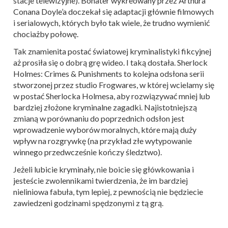
stacje telewizyjne). Bohater wykreowany przez Arthura
Conana Doyle’a doczekał się adaptacji głównie filmowych
i serialowych, których było tak wiele, że trudno wymienić
chociażby połowę.
Tak znamienita postać światowej kryminalistyki fikcyjnej
aż prosiła się o dobrą grę wideo. I taką dostała. Sherlock
Holmes: Crimes & Punishments to kolejna odsłona serii
stworzonej przez studio Frogwares, w której wcielamy się
w postać Sherlocka Holmesa, aby rozwiązywać mniej lub
bardziej złożone kryminalne zagadki. Najistotniejszą
zmianą w porównaniu do poprzednich odsłon jest
wprowadzenie wyborów moralnych, które mają duży
wpływ na rozgrywkę (na przykład złe wytypowanie
winnego przedwcześnie kończy śledztwo).
Jeżeli lubicie kryminały, nie boicie się główkowania i
jesteście zwolennikami twierdzenia, że im bardziej
nieliniowa fabuła, tym lepiej, z pewnością nie będziecie
zawiedzeni godzinami spędzonymi z tą grą.