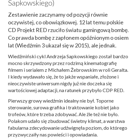
Sapkowskiego)
Zestawienie zaczynamy od pozycji równie
oczywistej, co obowiązkowej. 12 lat temu polskie
CD Projekt RED rzuciło światu gamingową bombę.
Co prawda bombę z zapłonem opóźnionym o osiem
lat (Wiedźmin 3 ukazał się w 2015), ale jednak.
Wiedźmiński cykl Andrzeja Sapkowskiego został bardzo
mocno skrzywdzony przez rodzimą kinematografię
filmem i serialem z Michałem Żebrowskim w roli Geralta.
I kiedy wydawało się, że to jakże wspaniałe, złożone i
nieoczywiste uniwersum nigdy już nie doczeka się
wartościowej adaptacji, na ratunek przybyło CDP RED.
Pierwszy growy wiedźmin idealny nie był. Toporne
sterowanie, surowa grafika i traktowanie kobiet jako
trofeów, które trzeba zdobywać. Ale źle też nie było.
Polakom udało się zbudować świetny klimat, a warstwa
fabularna zdecydowanie udźwignęła poziom, do którego
przyzwyczaiły nas powieści i opowiadania.