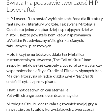
Świata (na podstawie twórczość H.P.
Lovecrafta)
H.P. Lovecraft to postać wybitnie zasłużona dla literatury
fantasy, jak i literatury w ogóle. Tak zwana Mitologia
Cthulhu to jedno z najbardziej inspirujących dzieł w
historii. Ileż to powstało komiksów inspirowanych
„Wielkim Przedwiecznym”, ile gier karcianych,
fabularnych i planszowych.
Hołd fikcyjnemu bóstwu oddała też Metallica
instrumentalnym utworem „The Call of Ktulu”. Inne
zespoły metalowe też czerpały z Lovecrafta – wystarczy
wspomnieć chociażby o Cradle of Filth czy słynnych Iron
Maiden, którzy na okładce krążka
Live After Death
umieścili cytat z prozy pisarza:
That is not dead which can eternal lie
Yet with strange aeons even death may die
Mitologia Cthulhu doczekała się również swojej gry, a
nawet gier, bo tytułów korzystających z twórczości