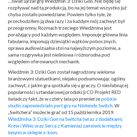
…świat ujrzał grę Wiedźmin 3: Dziki Gon. Nie będę się
rozpływać nad tą produkcją, bo na jej temat wszystko już
chyba zostało powiedziane. Powiem tylko tyle, że
przechodziłem ją dwa razy i za każdym mój zachwyt był
przeogromny. Rozmach trzeciego Wiedźmina jest
porażający pod każdym względem. Imponuje główna linia
fabularna, imponują dziesiątki wątków pobocznych,
oprawa audiowizualna stoi na najwyższym poziomie, a
sama rozgrywka jest nieliniowa i różnorodna pod
względem oferowanych mechanik.
Wiedźmin 3: Dziki Gon został nagrodzony wieloma
branżowymi statuetkami, niejako podsumowując ogólny
zachwyt, z jakim gra spotkała się u graczy. O niesłabnącej
popularności sztandarowej produkcji CD Projekt RED
świadczy fakt, że w cztery lata po premierze
polskie
studio zapowiedziało port gry na Nintendo Switch
. W
„Switchera” możecie grać od 15 października 2019.
Wiedźmina 3: Dziki Gon na Switcha (wraz z dodatkami:
Krew i Wino oraz Serca z Kamienia) zamówicie między
innymi w sklepie x-kom
.