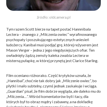
źródło: oldcamera.pl
Tym razem Scott bierze na tapet postać Hannnibala
Lectera – znanego z „Milczenia owiec” wyrafinowanego
psychopaty i poszukującego estetycznych uniesień
ludożercy. Kanibal musi podjąć grę, której reżyserem jest
Mason Verger – jedna z jego niegdysiejszych ofiar. Ten
owładnięty żądzą zemsty kaleka zwabia Lectera w
misterną pułapkę, w której przynętą jest Clarice Starling.
Film oceniano różnorako. Część krytyków uznała, że
„Hannibal”, choć nie tak dobry jak „Milczenie owiec”, bo
płytki i mało subtelny, czymś jednak zaskakuje i wciąga.
„Guardian” pisał, że film dobrze wygląda, ale daleko mu do
„Milczenia…”. Wśród komentatorów byli i tacy, dla
których był to obraz mądry i zabawny, a na dokładkę
świadomie brudny i „niegrzeczny”. I nieco igrający z