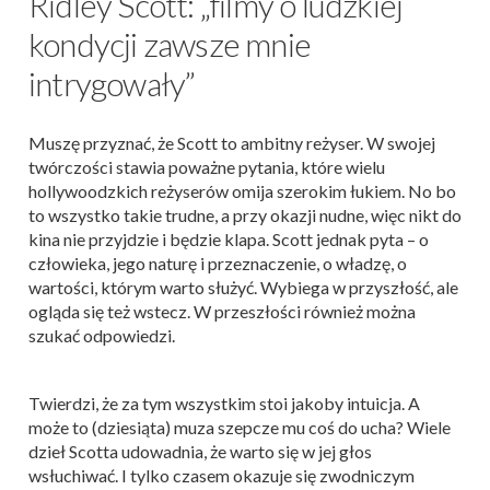
Ridley Scott: „filmy o ludzkiej
kondycji zawsze mnie
intrygowały”
Muszę przyznać, że Scott to ambitny reżyser. W swojej
twórczości stawia poważne pytania, które wielu
hollywoodzkich reżyserów omija szerokim łukiem. No bo
to wszystko takie trudne, a przy okazji nudne, więc nikt do
kina nie przyjdzie i będzie klapa. Scott jednak pyta – o
człowieka, jego naturę i przeznaczenie, o władzę, o
wartości, którym warto służyć. Wybiega w przyszłość, ale
ogląda się też wstecz. W przeszłości również można
szukać odpowiedzi.
Twierdzi, że za tym wszystkim stoi jakoby intuicja. A
może to (dziesiąta) muza szepcze mu coś do ucha? Wiele
dzieł Scotta udowadnia, że warto się w jej głos
wsłuchiwać. I tylko czasem okazuje się zwodniczym