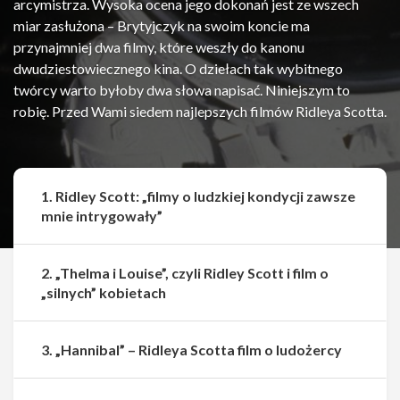
arcymistrza. Wysoka ocena jego dokonań jest ze wszech
miar zasłużona – Brytyjczyk na swoim koncie ma
przynajmniej dwa filmy, które weszły do kanonu
dwudziestowiecznego kina. O dziełach tak wybitnego
twórcy warto byłoby dwa słowa napisać. Niniejszym to
robię. Przed Wami siedem najlepszych filmów Ridleya Scotta.
1. Ridley Scott: „filmy o ludzkiej kondycji zawsze
mnie intrygowały”
2. „Thelma i Louise”, czyli Ridley Scott i film o
„silnych” kobietach
3. „Hannibal” – Ridleya Scotta film o ludożercy