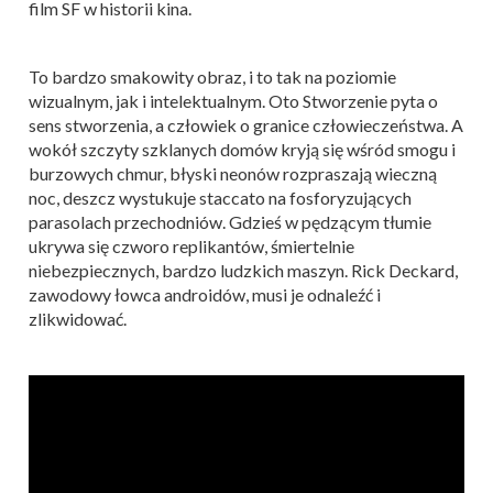
film SF w historii kina.
To bardzo smakowity obraz, i to tak na poziomie
wizualnym, jak i intelektualnym. Oto Stworzenie pyta o
sens stworzenia, a człowiek o granice człowieczeństwa. A
wokół szczyty szklanych domów kryją się wśród smogu i
burzowych chmur, błyski neonów rozpraszają wieczną
noc, deszcz wystukuje staccato na fosforyzujących
parasolach przechodniów. Gdzieś w pędzącym tłumie
ukrywa się czworo replikantów, śmiertelnie
niebezpiecznych, bardzo ludzkich maszyn. Rick Deckard,
zawodowy łowca androidów, musi je odnaleźć i
zlikwidować.