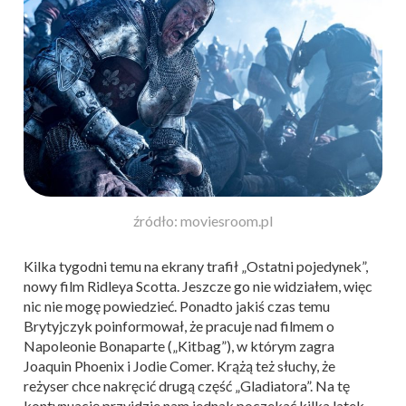
źródło: moviesroom.pl
Kilka tygodni temu na ekrany trafił „Ostatni pojedynek”,
nowy film Ridleya Scotta. Jeszcze go nie widziałem, więc
nic nie mogę powiedzieć. Ponadto jakiś czas temu
Brytyjczyk poinformował, że pracuje nad filmem o
Napoleonie Bonaparte („Kitbag”), w którym zagra
Joaquin Phoenix i Jodie Comer. Krążą też słuchy, że
reżyser chce nakręcić drugą część „Gladiatora”. Na tę
kontynuację przyjdzie nam jednak poczekać kilka latek.