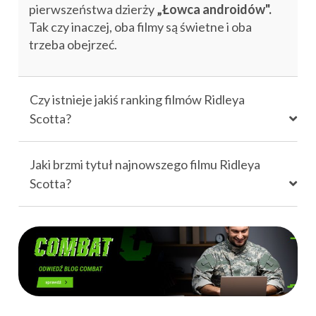
pierwszeństwa dzierży
„
Łowca androidów".
Tak czy inaczej, oba filmy są świetne i oba
trzeba obejrzeć.
Czy istnieje jakiś ranking filmów Ridleya
Scotta?
Jaki brzmi tytuł najnowszego filmu Ridleya
Scotta?