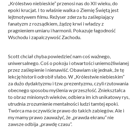
„Królestwo niebieskie” przenosi nas do XII wieku, do
epoki krucjat. I to właśnie walka o Ziemię Świętą jest
lejtmotywem filmu. Reżyser zderza tu zaślepiający
fanatyzm z rozsądkiem, żądzę krwi i władzy z
pragnieniem umiaru i harmonii. Pokazuje łagodność
Wschodu i zapalczywość Zachodu.
Scott chciał chyba powiedzieć nam coś ważnego,
uniwersalnego. Coś o pokoju i otwartości uniemożliwianej
przez zaślepienie i nienawiść. Obawiam się jednak, że tę
lekcję historii odrobił słabo. W „Królestwie niebieskim”
za dużo dydaktyzmu i tzw. prezentyzmu, czyli rzutowania
obecnego sposobu myślenia w przeszłość. Zniekształca
to obraz minionych wieków, odbiera im ich unikatowy rys,
utrudnia zrozumienie mentalności ludzi tamtej epoki.
Twórca ma oczywiście prawo do takich zabiegów. Ale i
my mamy prawo zauważyć, że „prawda ekranu” nie
zawsze odbija „prawdę czasu”.