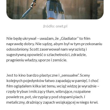
źródło: onet.pl
Nie będę ukrywał – uważam, że „Gladiator” to film
naprawdę dobry. Nie sądzę, abym był w tym przekonaniu
odosobniony. Scott zaserwował nam wyrazistą i
sugestywną opowieść o szlachetności, zdradzie,
pragnieniu władzy, uporze i zemście.
Jest to kino bardzo plastyczne i „sensualne”. Sceny
kolejnych pojedynków łatwo zapadają w pamięć. I choć
film oglądałem kilka lat temu, wciąż widzę je wyraźnie –
rzędy trybun i milczący tłum, wibrujące, rozpalone
powietrze, pot, skrzypiący pod stopami piach. I
metaliczny, drażniący zapach wsiąkającej w niego krwi.