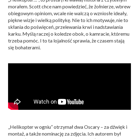
morałem. Scott chce nam powiedzieć, że żołnierze, wbrew
obiegowym opiniom, wcale nie walczą o wzniosłe ideały,
piękne wizje i wielką politykę. Nie to ich motywuje, nie to
skłania do poświęceń, przelewania krwi i nadstawiania
karku. Myślą raczej o koledze obok, o kamracie, któremu
trzeba pomóc. I to ta lojalność sprawia, że czasem stają
się bohaterami.
„Helikopter w ogniu” otrzymał dwa Oscary – za dźwięk i
montaż, a także nominację za zdjęcia. Ich autorem był