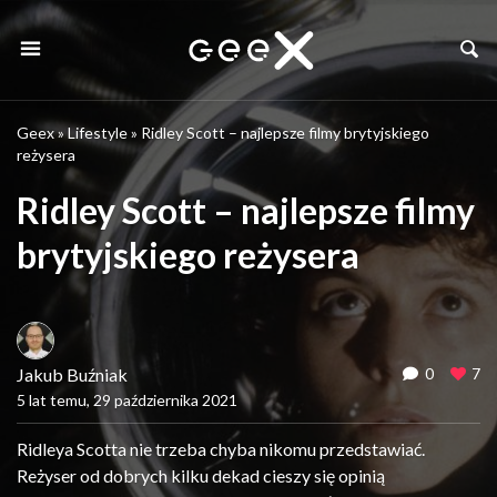
Geex
»
Lifestyle
»
Ridley Scott – najlepsze filmy brytyjskiego
reżysera
Ridley Scott – najlepsze filmy
brytyjskiego reżysera
Jakub Buźniak
0
7
5 lat temu, 29 października 2021
Ridleya Scotta nie trzeba chyba nikomu przedstawiać.
Reżyser od dobrych kilku dekad cieszy się opinią