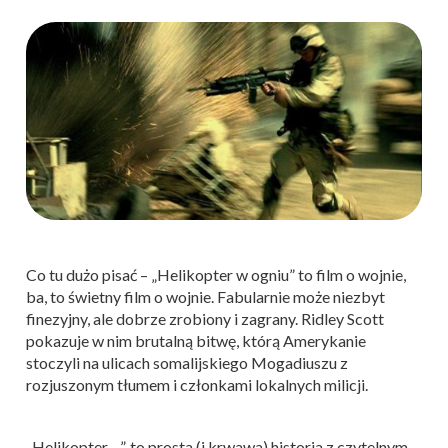
Co tu dużo pisać – „Helikopter w ogniu” to film o wojnie,
ba, to świetny film o wojnie. Fabularnie może niezbyt
finezyjny, ale dobrze zrobiony i zagrany. Ridley Scott
pokazuje w nim brutalną bitwę, którą Amerykanie
stoczyli na ulicach somalijskiego Mogadiuszu z
rozjuszonym tłumem i członkami lokalnych milicji.
„Helikopter…”, to prosta (i krwawa) historia z czytelnym