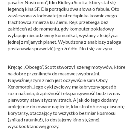
pasażer Nostromo”, film Ridleya Scotta, który stał się
legendą kina SF. Dla porządku dwa słowa o fabule. Oto
zawieszona w lodowatej pustce łupinka kosmicznego
frachtowca zmierza ku Ziemi. Rejs przebiega bez
zakłóceń aż do momentu, gdy komputer pokładowy
wyłapuje niecodzienny komunikat, wysłany z księżyca
jednej z mijanych planet. Wybudzona z anabiozy załoga
postanawia sprawdzić jego źródło. No i się zaczyna.
Kręcąc „Obcego”, Scott stworzył szereg motywów, które
na dobre przeniknęły do masowej wyobraźni.
Najważniejszym z nich jest oczywiście sam Obcy,
Xenomorph. Jego cykl życiowy, makabryczny sposób
rozmnażania, drapieżność i ekspansywność budzi w nas
pierwotny, atawistyczny strach. A jak do tego dodamy
umiejętnie dozowane napięcie, klaustrofobiczną ciasnotę
korytarzy, otaczający to wszystko bezmiar kosmosu
(znikąd ratunku!), to dostajemy kino stężonej,
wysokooktanowej grozy.