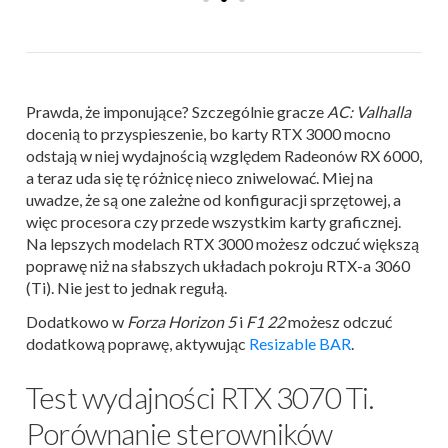
Prawda, że imponujące? Szczególnie gracze
AC: Valhalla
docenią to przyspieszenie, bo karty RTX 3000 mocno
odstają w niej wydajnością względem Radeonów RX 6000,
a teraz uda się tę różnicę nieco zniwelować. Miej na
uwadze, że są one zależne od konfiguracji sprzętowej, a
więc procesora czy przede wszystkim karty graficznej.
Na lepszych modelach RTX 3000 możesz odczuć większą
poprawę niż na słabszych układach pokroju RTX-a 3060
(Ti). Nie jest to jednak regułą.
Dodatkowo w
Forza Horizon 5
i
F1 22
możesz odczuć
dodatkową poprawę, aktywując
Resizable BAR
.
Test wydajności RTX 3070 Ti.
Porównanie sterowników