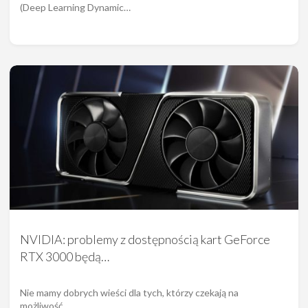
(Deep Learning Dynamic…
NVIDIA: problemy z dostępnością kart GeForce
RTX 3000 będą…
Nie mamy dobrych wieści dla tych, którzy czekają na
możliwość…