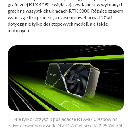
graficznej RTX 4090, zwiększają wydajność w wybranych
grach na wszystkich układach RTX 3000. Różnice czasem
wynoszą kilka procent, a czasem nawet ponad 20% i
dotyczą nie tylko desktopowych modeli, ale także
mobilnych.
Nie tylko (przyszli) posiadacze RTX-a 4090 powinni
zainstalować sterowniki NVIDIA GeForce 522.25 WHQL.