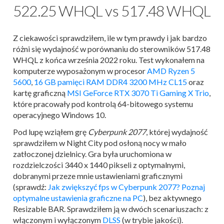
522.25 WHQL vs 517.48 WHQL
Z ciekawości sprawdziłem, ile w tym prawdy i jak bardzo
różni się wydajność w porównaniu do sterowników 517.48
WHQL z końca września 2022 roku. Test wykonałem na
komputerze wyposażonym w procesor
AMD Ryzen 5
5600
,
16 GB pamięci RAM DDR4 3200 MHz CL15
oraz
kartę graficzną
MSI GeForce RTX 3070 Ti Gaming X Trio
,
które pracowały pod kontrolą 64-bitowego systemu
operacyjnego Windows 10.
Pod lupę wziąłem grę
Cyberpunk 2077
, której wydajność
sprawdziłem w Night City pod osłoną nocy w mało
zatłoczonej dzielnicy. Gra była uruchomiona w
rozdzielczości 3440 x 1440 pikseli z optymalnymi,
dobranymi przeze mnie ustawieniami graficznymi
(sprawdź:
Jak zwiększyć fps w Cyberpunk 2077? Poznaj
optymalne ustawienia graficzne na PC
), bez aktywnego
Resizable BAR. Sprawdziłem ją w dwóch scenariuszach: z
włączonym i wyłączonym
DLSS
(w trybie jakości).