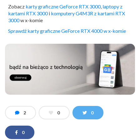
Zobacz
karty graficzne GeForce RTX 3000
,
laptopy z
kartami RTX 3000
i
komputery G4M3R z kartami RTX
3000
w x-komie
Sprawdź karty graficzne GeForce RTX 4000 w x-komie
2
0
0
0