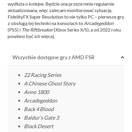
wydłuża o kolejne. Będzie ona przeze mnie regularnie
aktualizowana, więc zalecam monitorować sytuację.
FidelityFX Super Resolution to nie tylko PC – pierwsze gry
z obsługą tej techniki na konsolach to
Arcadegeddon
(PS5) i
The Riftbreaker
(Xbox Series X/S), a od 2022 roku
powinno być ich więcej.
Wszystkie dostępne gry z AMD FSR
22 Racing Series
A Chinese Ghost Story
Anno 1800
Arcadegeddon
Back 4 Blood
Baldur’s Gate 3
Black Desert