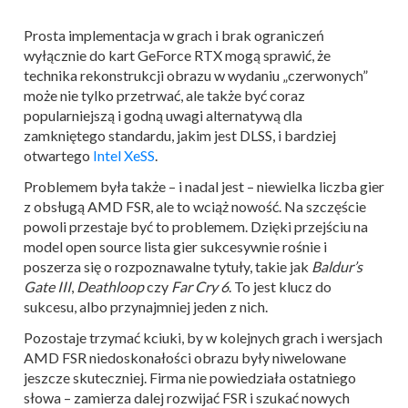
Prosta implementacja w grach i brak ograniczeń
wyłącznie do kart GeForce RTX mogą sprawić, że
technika rekonstrukcji obrazu w wydaniu „czerwonych”
może nie tylko przetrwać, ale także być coraz
popularniejszą i godną uwagi alternatywą dla
zamkniętego standardu, jakim jest DLSS, i bardziej
otwartego
Intel XeSS
.
Problemem była także – i nadal jest – niewielka liczba gier
z obsługą AMD FSR, ale to wciąż nowość. Na szczęście
powoli przestaje być to problemem. Dzięki przejściu na
model open source lista gier sukcesywnie rośnie i
poszerza się o rozpoznawalne tytuły, takie jak
Baldur’s
Gate III
,
Deathloop
czy
Far Cry 6
. To jest klucz do
sukcesu, albo przynajmniej jeden z nich.
Pozostaje trzymać kciuki, by w kolejnych grach i wersjach
AMD FSR niedoskonałości obrazu były niwelowane
jeszcze skuteczniej. Firma nie powiedziała ostatniego
słowa – zamierza dalej rozwijać FSR i szukać nowych