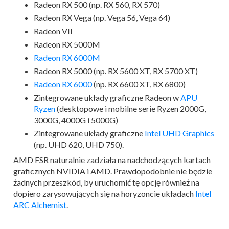
Radeon RX 500 (np. RX 560, RX 570)
Radeon RX Vega (np. Vega 56, Vega 64)
Radeon VII
Radeon RX 5000M
Radeon RX 6000M
Radeon RX 5000 (np. RX 5600 XT, RX 5700 XT)
Radeon RX 6000
(np. RX 6600 XT, RX 6800)
Zintegrowane układy graficzne Radeon w
APU
Ryzen
(desktopowe i mobilne serie Ryzen 2000G,
3000G, 4000G i 5000G)
Zintegrowane układy graficzne
Intel UHD Graphics
(np. UHD 620, UHD 750).
AMD FSR naturalnie zadziała na nadchodzących kartach
graficznych NVIDIA i AMD. Prawdopodobnie nie będzie
żadnych przeszkód, by uruchomić tę opcję również na
dopiero zarysowujących się na horyzoncie układach
Intel
ARC Alchemist
.