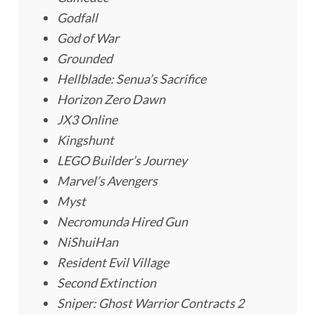
Godfall
God of War
Grounded
Hellblade: Senua’s Sacrifice
Horizon Zero Dawn
JX3 Online
Kingshunt
LEGO Builder’s Journey
Marvel’s Avengers
Myst
Necromunda Hired Gun
NiShuiHan
Resident Evil Village
Second Extinction
Sniper: Ghost Warrior Contracts 2