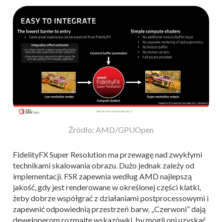
Źródło: AMD/GPUOpen
FidelityFX Super Resolution ma przewagę nad zwykłymi
technikami skalowania obrazu. Dużo jednak zależy od
implementacji. FSR zapewnia według AMD najlepszą
jakość, gdy jest renderowane w określonej części klatki,
żeby dobrze współgrać z działaniami postprocessowymi i
zapewnić odpowiednią przestrzeń barw. „Czerwoni” dają
deweloperom rozmaite wskazówki, by mogli oni uzyskać