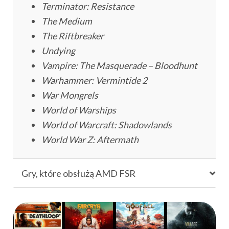
Terminator: Resistance
The Medium
The Riftbreaker
Undying
Vampire: The Masquerade – Bloodhunt
Warhammer: Vermintide 2
War Mongrels
World of Warships
World of Warcraft: Shadowlands
World War Z: Aftermath
Gry, które obsłużą AMD FSR