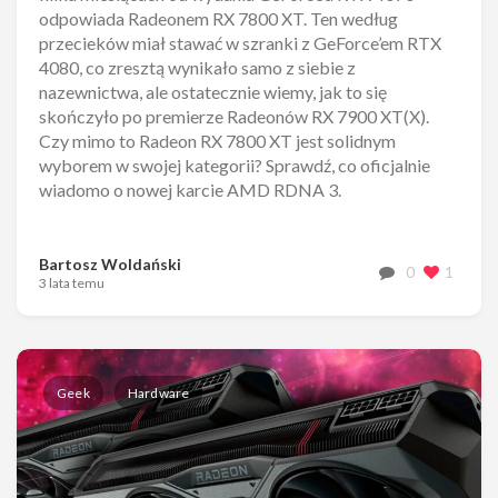
odpowiada Radeonem RX 7800 XT. Ten według
przecieków miał stawać w szranki z GeForce’em RTX
4080, co zresztą wynikało samo z siebie z
nazewnictwa, ale ostatecznie wiemy, jak to się
skończyło po premierze Radeonów RX 7900 XT(X).
Czy mimo to Radeon RX 7800 XT jest solidnym
wyborem w swojej kategorii? Sprawdź, co oficjalnie
wiadomo o nowej karcie AMD RDNA 3.
Bartosz Woldański
0
1
3 lata temu
Geek
Hardware