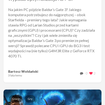
Na jakim PC pójdzie Baldur’s Gate 3? Jakiego
komputera potrzebujesz do najgorętszej – obok
Starfielda – premiery tego lata? Jakie wymagania
stawia RPG od Larian Studios przed kartami
graficznymi (GPU) i procesorami (CPU)? Czy zadziała
na „wszystkim”? Czy i jak wiele zmieniła się
optymalizacja Baldur’s Gate 3 po premierze pełnej
wersji? Sprawdź polecane CPU i GPU do BG3 i test
wydajności na (nie tylko) G4M3R Elite z GeForce RTX
4070 Ti.
Bartosz Woldański
0
2
3 lata temu
Gracz
Gry