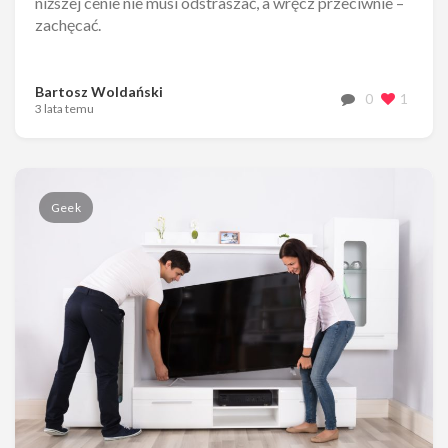
niższej cenie nie musi odstraszać, a wręcz przeciwnie –
zachęcać.
Bartosz Woldański
0
1
3 lata temu
Geek