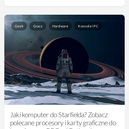
Geek
Gracz
Hardware
Konsole i PC
Jaki komputer do Starfielda? Zobacz
polecane procesory i karty graficzne do