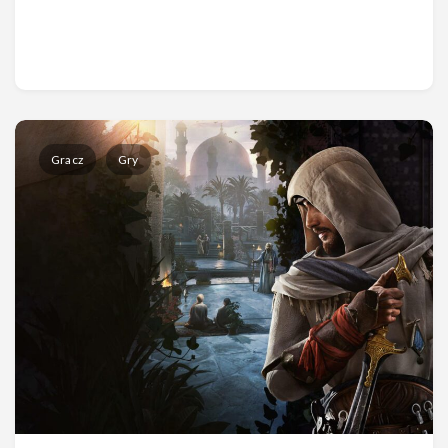
Gracz
Gry