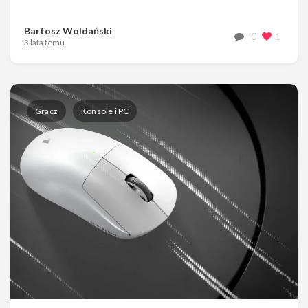
Bartosz Woldański
0
1
3 lata temu
Gracz
Konsole i PC