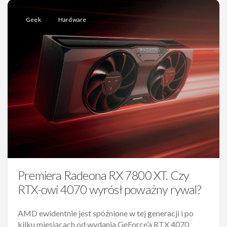
Geek
Hardware
Premiera Radeona RX 7800 XT. Czy
RTX-owi 4070 wyrósł poważny rywal?
AMD ewidentnie jest spóźnione w tej generacji i po
kilku miesiącach od wydania GeForce’a RTX 4070