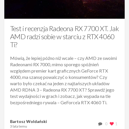
Test i recenzja Radeona RX 7700 XT. Jak
AMD radzi sobie w starciu z RTX 4060
Ti?
Mówią, że lepiej późno niż wcale – czy AMD ze swoimi
Radeonami RX 7000, mimo sporego spóźnień
względem premier kart graficznych GeForce RTX
4000, ma szansę powalczyć o konsumentów? Czy
warto było czekać na jeden z najtańszych układów
AMD RDNA 3 – Radeona RX 7700 XT? Sprawdź jego
test wydajności w grach i zobacz, jak wypada na tle
bezpośredniego rywala – GeForce’a RTX 4060 Ti.
Bartosz Woldański
0
1
3 lata temu