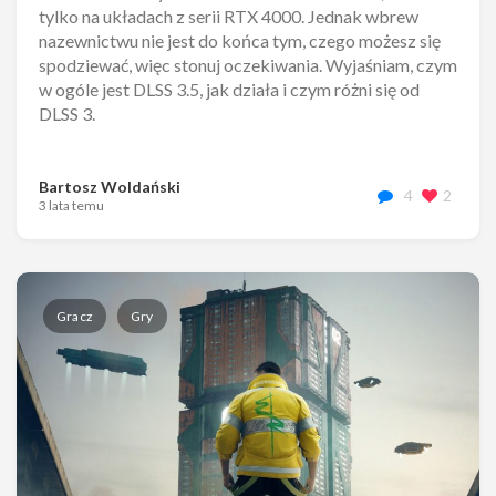
tylko na układach z serii RTX 4000. Jednak wbrew
nazewnictwu nie jest do końca tym, czego możesz się
spodziewać, więc stonuj oczekiwania. Wyjaśniam, czym
w ogóle jest DLSS 3.5, jak działa i czym różni się od
DLSS 3.
Bartosz Woldański
4
2
3 lata temu
Gracz
Gry