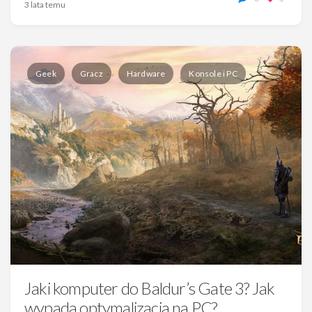
3 lata temu
Geek
Gracz
Hardware
Konsole i PC
Jaki komputer do Baldur’s Gate 3? Jak
wypada optymalizacja na PC?