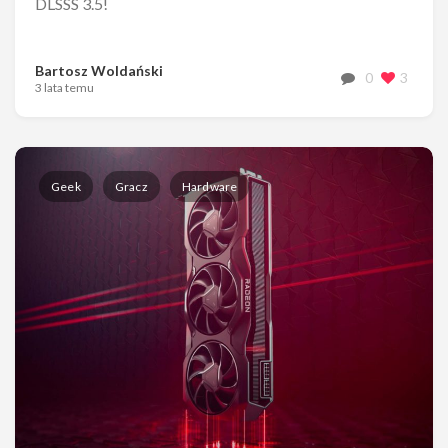
DLSSS 3.5!
Bartosz Woldański
0
3
3 lata temu
Geek
Gracz
Hardware