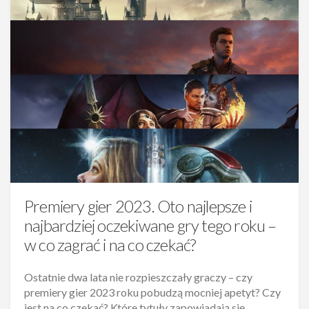
Premiery gier 2023. Oto najlepsze i
najbardziej oczekiwane gry tego roku –
w co zagrać i na co czekać?
Ostatnie dwa lata nie rozpieszczały graczy – czy
premiery gier 2023 roku pobudzą mocniej apetyt? Czy
jest na co czekać? Które tytuły zapowiadają się