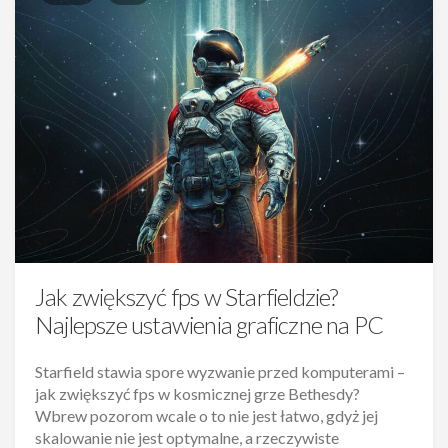
Jak zwiększyć fps w Starfieldzie?
Najlepsze ustawienia graficzne na PC
Starfield stawia spore wyzwanie przed komputerami –
jak zwiększyć fps w kosmicznej grze Bethesdy?
Wbrew pozorom wcale o to nie jest łatwo, gdyż jej
skalowanie nie jest optymalne, a rzeczywiste