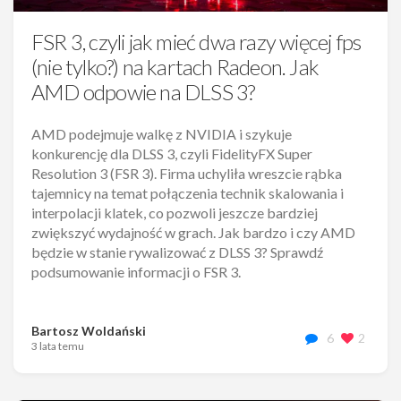
FSR 3, czyli jak mieć dwa razy więcej fps
(nie tylko?) na kartach Radeon. Jak
AMD odpowie na DLSS 3?
AMD podejmuje walkę z NVIDIA i szykuje
konkurencję dla DLSS 3, czyli FidelityFX Super
Resolution 3 (FSR 3). Firma uchyliła wreszcie rąbka
tajemnicy na temat połączenia technik skalowania i
interpolacji klatek, co pozwoli jeszcze bardziej
zwiększyć wydajność w grach. Jak bardzo i czy AMD
będzie w stanie rywalizować z DLSS 3? Sprawdź
podsumowanie informacji o FSR 3.
Bartosz Woldański
6
2
3 lata temu