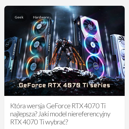
Geek
Hardware
Która wersja GeForce RTX 4070 Ti
najlepsza? Jaki model niereferencyjny
RTX 4070 Ti wybrać?