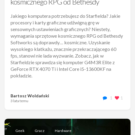
kosmicznego RPG od Bethesdy
Jakiego komputera potrzebujesz do Starfielda? Jakie
procesory i karty graficzne udźwigną grę w
sensownych ustawieniach graficznych? Niestety,
wymagania sprzętowe kosmicznego RPG od Bethesdy
Softworks są doprawdy… kosmiczne. Uzyskanie
wysokiego klatkażu, znacznie przekraczającego 60
fps, stanowi nie lada wyzwanie. Zobacz, jak w
Starfieldzie sprawdza się komputer G4M3R Elite z
GeForce RTX 4070 Ti i Intel Core i5-13600KF na
pokładzie.
Bartosz Woldański
1
1
3 lata temu
Geek
Gracz
Hardware