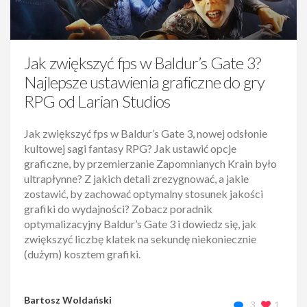
Jak zwiększyć fps w Baldur’s Gate 3?
Najlepsze ustawienia graficzne do gry
RPG od Larian Studios
Jak zwiększyć fps w Baldur’s Gate 3, nowej odsłonie
kultowej sagi fantasy RPG? Jak ustawić opcje
graficzne, by przemierzanie Zapomnianych Krain było
ultrapłynne? Z jakich detali zrezygnować, a jakie
zostawić, by zachować optymalny stosunek jakości
grafiki do wydajności? Zobacz poradnik
optymalizacyjny Baldur’s Gate 3 i dowiedz się, jak
zwiększyć liczbę klatek na sekundę niekoniecznie
(dużym) kosztem grafiki.
Bartosz Woldański
3
1