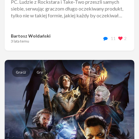
PC. Ludzie z Rockstara i Take-Two przeszli samych
siebie, serwując graczom długo oczekiwany produkt,
tylko nie w takiej formie, jakiej każdy by oczekiwał…
Bartosz Woldański
11
2
3 lata temu
Gracz
Gry