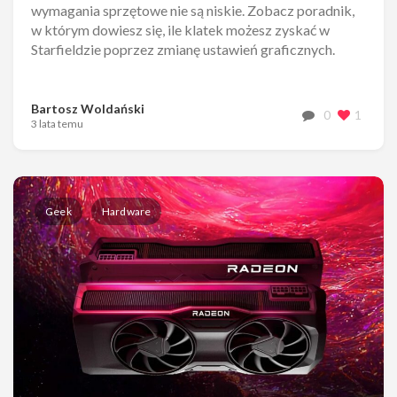
wymagania sprzętowe nie są niskie. Zobacz poradnik,
w którym dowiesz się, ile klatek możesz zyskać w
Starfieldzie poprzez zmianę ustawień graficznych.
Bartosz Woldański
0
1
3 lata temu
Geek
Hardware