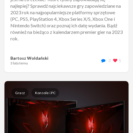
najlepiej? Sprawdź najciekawsze gry zapowiedziane na
2023 rok na najpopularniejsze platformy sprzętowe
(PC, PS5, PlayStation 4, Xbox Series X/S, Xbox One i
Nintendo Switch) oraz poznaj ich datę wydania. Bądź
również na bieżąco z kalendarzem premier gier na 2023
rok.
Bartosz Woldański
3
5
3 lata temu
Gracz
Konsole i PC