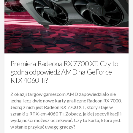
Premiera Radeona RX 7700 XT. Czy to
godna odpowiedź AMD na GeForce
RTX 4060 Ti?
Z okazji targów gamescom AMD zapowiedziało nie
jedną, lecz dwie nowe karty graficzne Radeon RX 7000.
Jedną z nich jest Radeon RX 7700 XT, który staje w
szranki z RTX-em 4060 Ti. Zobacz, jakiej specyfikacji i
wydajności możesz oczekiwać. Czy to karta, która jest
w stanie przykuć uwagę graczy?