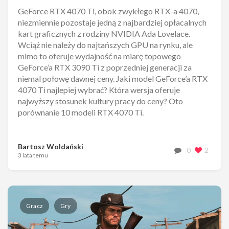
GeForce RTX 4070 Ti, obok zwykłego RTX-a 4070,
niezmiennie pozostaje jedną z najbardziej opłacalnych
kart graficznych z rodziny NVIDIA Ada Lovelace.
Wciąż nie należy do najtańszych GPU na rynku, ale
mimo to oferuje wydajność na miarę topowego
GeForce’a RTX 3090 Ti z poprzedniej generacji za
niemal połowę dawnej ceny. Jaki model GeForce’a RTX
4070 Ti najlepiej wybrać? Która wersja oferuje
najwyższy stosunek kultury pracy do ceny? Oto
porównanie 10 modeli RTX 4070 Ti.
Bartosz Woldański
0
2
3 lata temu
Gracz
Gry