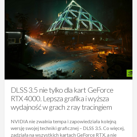
DLSS 3.5 nie tylko dla kart GeForce
RTX 4000. Lepsza grafika i wyższa
wydajność w grach z ray tracingiem
NVIDIA nie zwalnia tempa i zapowiedziała kolejną
wersję swojej techniki graficznej – DLSS 3.5. Co więcej,
zadziała na wszystkich kartach GeForce RTX, a nie