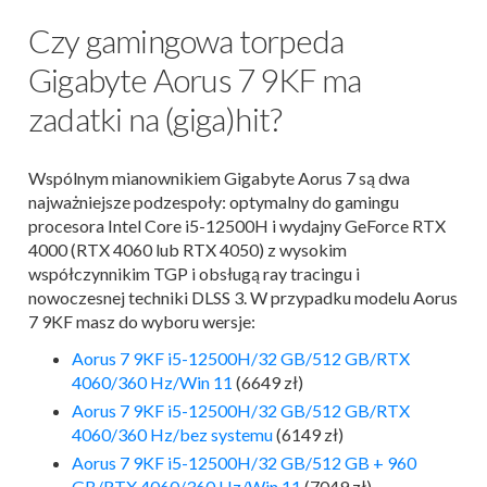
Czy gamingowa torpeda
Gigabyte Aorus 7 9KF ma
zadatki na (giga)hit?
Wspólnym mianownikiem Gigabyte Aorus 7 są dwa
najważniejsze podzespoły: optymalny do gamingu
procesora Intel Core i5-12500H i wydajny GeForce RTX
4000 (RTX 4060 lub RTX 4050) z wysokim
współczynnikim TGP i obsługą ray tracingu i
nowoczesnej techniki DLSS 3. W przypadku modelu Aorus
7 9KF masz do wyboru wersje:
Aorus 7 9KF i5-12500H/32 GB/512 GB/RTX
4060/360 Hz/Win 11
(6649 zł)
Aorus 7 9KF i5-12500H/32 GB/512 GB/RTX
4060/360 Hz/bez systemu
(6149 zł)
Aorus 7 9KF i5-12500H/32 GB/512 GB + 960
GB/RTX 4060/360 Hz/Win 11
(7049 zł)