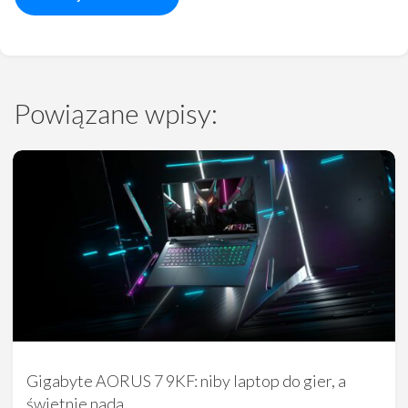
Powiązane wpisy:
Gigabyte AORUS 7 9KF: niby laptop do gier, a
świetnie nada…