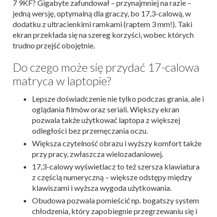
7 9KF? Gigabyte zafundował – przynajmniej na razie –
jedną wersję, optymalną dla graczy, bo 17,3-calową, w
dodatku z ultracienkimi ramkami (raptem 3 mm!). Taki
ekran przekłada się na szereg korzyści, wobec których
trudno przejść obojętnie.
Do czego może się przydać 17-calowa
matryca w laptopie?
Lepsze doświadczenie nie tylko podczas grania, ale i
oglądania filmów oraz seriali. Większy ekran
pozwala także użytkować laptopa z większej
odległości bez przemęczania oczu.
Większa czytelność obrazu i wyższy komfort także
przy pracy, zwłaszcza wielozadaniowej.
17,3-calowy wyświetlacz to też szersza klawiatura
z częścią numeryczną – większe odstępy między
klawiszami i wyższa wygoda użytkowania.
Obudowa pozwala pomieścić np. bogatszy system
chłodzenia, który zapobiegnie przegrzewaniu się i