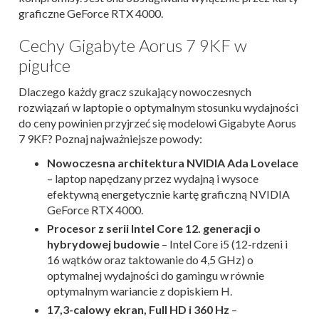
graficzne GeForce RTX 4000.
Cechy Gigabyte Aorus 7 9KF w
pigułce
Dlaczego każdy gracz szukający nowoczesnych
rozwiązań w laptopie o optymalnym stosunku wydajności
do ceny powinien przyjrzeć się modelowi Gigabyte Aorus
7 9KF? Poznaj najważniejsze powody:
Nowoczesna architektura NVIDIA Ada Lovelace
– laptop napędzany przez wydajną i wysoce
efektywną energetycznie kartę graficzną NVIDIA
GeForce RTX 4000.
Procesor z serii Intel Core 12. generacji
o
hybrydowej budowie
– Intel Core i5 (12-rdzeni i
16 wątków oraz taktowanie do 4,5 GHz) o
optymalnej wydajności do gamingu w równie
optymalnym wariancie z dopiskiem H.
17,3-calowy ekran, Full HD i 360 Hz
–