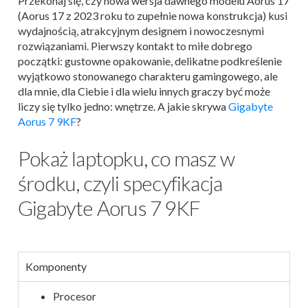
Przekonaj się, czy nowa wersja dawnego modelu Aorus 17
(Aorus 17 z 2023 roku to zupełnie nowa konstrukcja) kusi
wydajnością, atrakcyjnym designem i nowoczesnymi
rozwiązaniami. Pierwszy kontakt to miłe dobrego
początki: gustowne opakowanie, delikatne podkreślenie
wyjątkowo stonowanego charakteru gamingowego, ale
dla mnie, dla Ciebie i dla wielu innych graczy być może
liczy się tylko jedno: wnętrze. A jakie skrywa
Gigabyte
Aorus 7 9KF
?
Pokaż laptopku, co masz w
środku, czyli specyfikacja
Gigabyte Aorus 7 9KF
Komponenty
Procesor