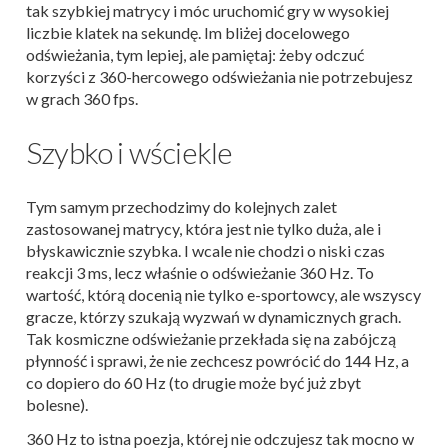
tak szybkiej matrycy i móc uruchomić gry w wysokiej
liczbie klatek na sekundę. Im bliżej docelowego
odświeżania, tym lepiej, ale pamiętaj: żeby odczuć
korzyści z 360-hercowego odświeżania nie potrzebujesz
w grach 360 fps.
Szybko i wściekle
Tym samym przechodzimy do kolejnych zalet
zastosowanej matrycy, która jest nie tylko duża, ale i
błyskawicznie szybka. I wcale nie chodzi o niski czas
reakcji 3 ms, lecz właśnie o odświeżanie 360 Hz. To
wartość, którą docenią nie tylko e-sportowcy, ale wszyscy
gracze, którzy szukają wyzwań w dynamicznych grach.
Tak kosmiczne odświeżanie przekłada się na zabójczą
płynność i sprawi, że nie zechcesz powrócić do 144 Hz, a
co dopiero do 60 Hz (to drugie może być już zbyt
bolesne).
360 Hz to istna poezja, której nie odczujesz tak mocno w