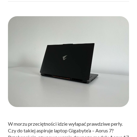
W morzu przeciętności idzie wyłapać prawdziwe perły.
Czy do takiej aspiruje laptop Gigabyte’a – Aorus 7?