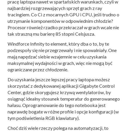
pracę laptopa nawet w spartańskich warunkach, czyli w
najbardziej rozgrzewających sprzęt grach z ray
tracingiem. Co Ci z mocarnych GPU i CPU, jeśli trudno o
utrzymanie komponentów w odpowiednim chłodzie?
Procesor również rzadko przekraczał w grach wcale nie
tak straszną mu barierę 85 stopni Celsjusza.
Windforce Infinity to element, który dba o to, by te
podzespoły się nie przegrzewały i nie spowalniały. One
mają napędzać siebie wzajemnie w celu uzyskania
maksymalnej wydajności w grach, więc nie mogą być
ograniczane przez chłodzenie.
Do uzyskania jeszcze lepszej pracy laptopa możesz
skorzystać z dedykowanej aplikacji Gigabyte Control
Center, gdzie skorygujesz krzywą wentylatorów, by
osiągnąć idealny stosunek temperatur do generowanego
hałasu. Oprogramowanie do tego notebooka jest
naprawdę bogate w różne profile i opcje konfiguracji (w
tym podświetlenia RGB klawiatury).
Choć dziś wiele rzeczy polega na automatyzacji, to