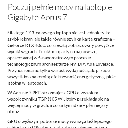
Poczuj pełnię mocy na laptopie
Gigabyte Aorus 7
Siłą tego 17,3-calowego laptopa nie jest jednak tylko
szybki ekran, ale także równie szybka karta graficzna –
GeForce RTX 4060, co zresztą zobrazowały powyższe
wyniki w grach. To układ oparty na najnowszej,
opracowanej w 5-nanometrowym procesie
technologicznym architekturze NVIDIA Ada Lovelace.
Przynosi ona nie tylko wzrost wydajności, ale przede
wszystkim znakomitą efektywność energetyczną, jakże
istotną w laptopach.
W Aorusie 7 9KF otrzymujesz GPU o wysokim
współczynniku TGP (105 W), który przekłada się na
więcej mocy w grach, a co za tym idzie – płynniejszy
obraz.
GPU o wyższym poborze mocy wymaga też lepszego
schłodzenia i Gigabyte zadbał o ten element w tym