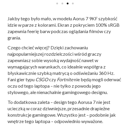
Jakby tego było mało, w modelu Aorus 7 9KF szybkość
idzie w parze z kolorami. Ekran z pokryciem 100% sRGB
zapewnia feerię barw podczas oglądania filmów czy
grania.
Czego chcieć więcej? Dzięki zachowaniu
najpopularniejszej rozdzielczości wśród graczy
zapewniasz sobie wysoką wydajność nawet w
wymagających warunkach, co idealnie współgra z
błyskawicznie szybką matrycą o odświeżaniu 360 Hz.
Fani gier typu
CSGO
czy
Fortnite
nie będą mogli oderwać
oczu od tego laptopa – nie tylko z powodu jego
stylowego, ale nienachalnie gamingowego designu.
To dodatkowa zaleta – design tego Aorusa 7 nie jest
ucieczką w coraz dziwniejsze, przesadnie drapieżne
konstrukcje gamingowe. Wszystko jest – podobnie jak
wnętrze tego laptopa – odpowiednio wyważone.