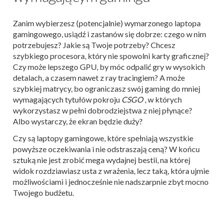
Zanim wybierzesz (potencjalnie) wymarzonego laptopa
gamingowego, usiądź i zastanów się dobrze: czego w nim
potrzebujesz? Jakie są Twoje potrzeby? Chcesz
szybkiego procesora, który nie spowolni karty graficznej?
Czy może lepszego GPU, by móc odpalić gry w wysokich
detalach, a czasem nawet z ray tracingiem? A może
szybkiej matrycy, bo ograniczasz swój gaming do mniej
wymagających tytułów pokroju
CSGO
, w których
wykorzystasz w pełni dobrodziejstwa z niej płynące?
Albo wystarczy, że ekran będzie duży?
Czy są laptopy gamingowe, które spełniają wszystkie
powyższe oczekiwania i nie odstraszają ceną? W końcu
sztuką nie jest zrobić mega wydajnej bestii, na której
widok rozdziawiasz usta z wrażenia, lecz taką, która ujmie
możliwościami i jednocześnie nie nadszarpnie zbyt mocno
Twojego budżetu.