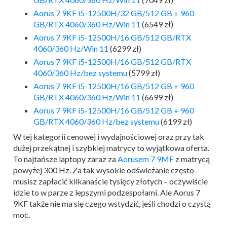
Aorus 7 9KF i5-12500H/32 GB/512 GB + 960
GB/RTX 4060/360 Hz/Win 11
(6549 zł)
Aorus 7 9KF i5-12500H/16 GB/512 GB/RTX
4060/360 Hz/Win 11
(6299 zł)
Aorus 7 9KF i5-12500H/16 GB/512 GB/RTX
4060/360 Hz/bez systemu
(5799 zł)
Aorus 7 9KF i5-12500H/16 GB/512 GB + 960
GB/RTX 4060/360 Hz/Win 11
(6699 zł)
Aorus 7 9KF i5-12500H/16 GB/512 GB + 960
GB/RTX 4060/360 Hz/bez systemu
(6199 zł)
W tej kategorii cenowej i wydajnościowej oraz przy tak
dużej przekątnej i szybkiej matrycy to wyjątkowa oferta.
To najtańsze laptopy zaraz za
Aorusem 7 9MF
z matrycą
powyżej 300 Hz. Za tak wysokie odświeżanie często
musisz zapłacić kilkanaście tysięcy złotych – oczywiście
idzie to w parze z lepszymi podzespołami. Ale Aorus 7
9KF także nie ma się czego wstydzić, jeśli chodzi o czystą
moc.